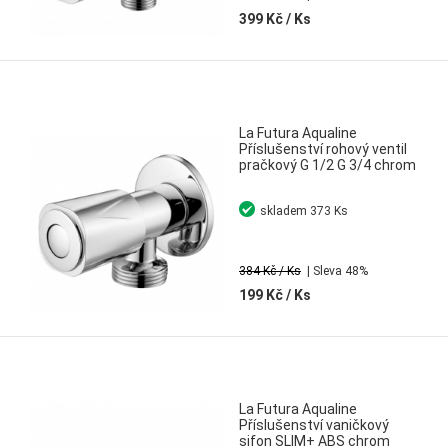
399 Kč
/ Ks
La Futura Aqualine
Příslušenství rohový ventil
pračkový G 1/2 G 3/4 chrom
skladem
373 Ks
384 Kč
/ Ks
| Sleva 48%
199 Kč
/ Ks
La Futura Aqualine
Příslušenství vaničkový
sifon SLIM+ ABS chrom