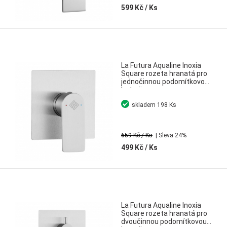
599 Kč
/ Ks
La Futura Aqualine Inoxia
Square rozeta hranatá pro
jednočinnou podomítkovou
baterii nerez
skladem
198 Ks
659 Kč
/ Ks
| Sleva 24%
499 Kč
/ Ks
La Futura Aqualine Inoxia
Square rozeta hranatá pro
dvoučinnou podomítkovou