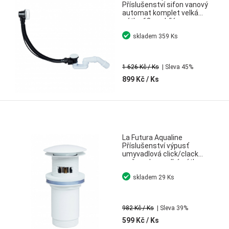
Příslušenství sifon vanový
automat komplet velká
zátka 68 cm bílá
skladem
359 Ks
1 626 Kč
/ Ks
| Sleva 45%
899 Kč
/ Ks
La Futura Aqualine
Příslušenství výpusť
umyvadlová click/clack
s přepadem velká zátka
sítko na vlasy bílá
skladem
29 Ks
982 Kč
/ Ks
| Sleva 39%
599 Kč
/ Ks