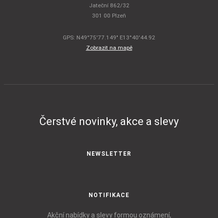
Jateční 862/32
301 00 Plzeň
GPS: N49°75'77.149" E13°40'44.92
Zobrazit na mapě
Čerstvé novinky, akce a slevy
NEWSLETTER
NOTIFIKACE
Akční nabídky a slevy formou oznámení,