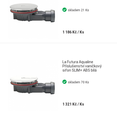
skladem
21 Ks
1 186 Kč
/ Ks
La Futura Aqualine
Příslušenství vaničkový
sifon SLIM+ ABS bílá
skladem
70 Ks
1 321 Kč
/ Ks