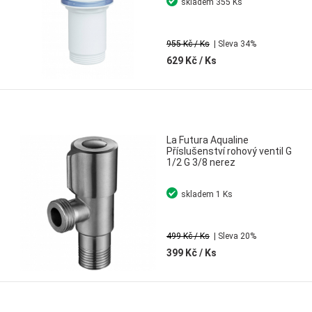
skladem
355 Ks
955 Kč
/ Ks
| Sleva 34%
629 Kč
/ Ks
La Futura Aqualine
Příslušenství rohový ventil G
1/2 G 3/8 nerez
skladem
1 Ks
499 Kč
/ Ks
| Sleva 20%
399 Kč
/ Ks