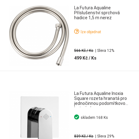
La Futura Aqualine
Příslušenství sprchová
hadice 1,5 m nerez
lze objednat
566 Kč
/ Ks
| Sleva 12%
499 Kč
/ Ks
La Futura Aqualine Inoxia
Square rozeta hranatá pro
jednočinnou podomítkovou
baterii chrom
skladem
168 Ks
839 Kč
/ Ks
| Sleva 29%