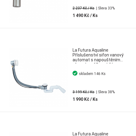
2 237 Kč
/ Ks
| Sleva 33%
1 490 Kč
/ Ks
La Futura Aqualine
Příslušenství sifon vanový
automat s napouštěním
přepadem 68 cm bílá
skladem
146 Ks
3 199 Kč
/ Ks
| Sleva 38%
1 990 Kč
/ Ks
La Futura Aqualine