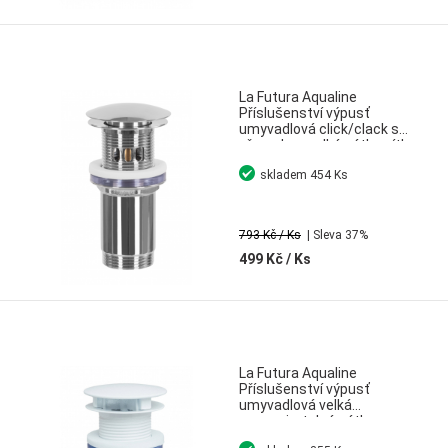
La Futura Aqualine
Příslušenství výpusť
umyvadlová click/clack s
přepadem velká zátka sítko
na vlasy chrom
skladem
454 Ks
793 Kč
/ Ks
| Sleva 37%
499 Kč
/ Ks
La Futura Aqualine
Příslušenství výpusť
umyvadlová velká
neuzaviratelná zátka pro
umyvadla bez přepadu bílá