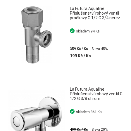
La Futura Aqualine
Příslušenství rohový ventil
pračkový G 1/2 G 3/4 nerez
skladem
94 Ks
359 Kč
/ Ks
| Sleva 45%
199 Kč
/ Ks
La Futura Aqualine
Příslušenství rohový ventil G
1/2 G 3/8 chrom
skladem
861 Ks
499 Kč
/ Ks
| Sleva 20%