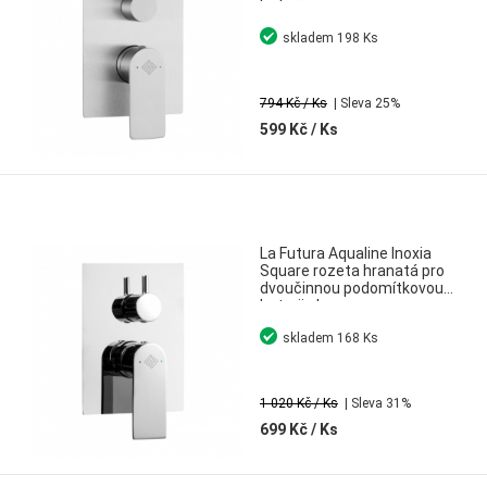
baterii nerez
skladem
198 Ks
794 Kč
/ Ks
| Sleva 25%
599 Kč
/ Ks
La Futura Aqualine Inoxia
Square rozeta hranatá pro
dvoučinnou podomítkovou
baterii chrom
skladem
168 Ks
1 020 Kč
/ Ks
| Sleva 31%
699 Kč
/ Ks