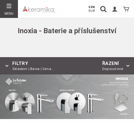
Vyhledávání
Koší
MENU
Hledat
Inoxia - Baterie a příslušenství
FILTRY
ŘAZENÍ
Skladem | Barva | Cena...
Doporučené