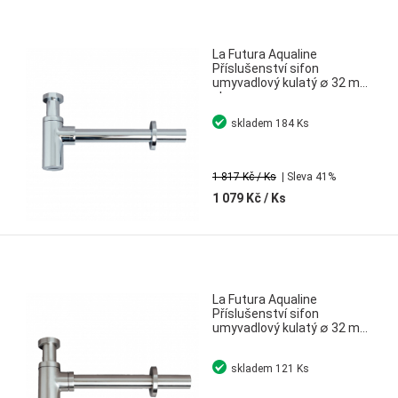
La Futura Aqualine
Příslušenství sifon
umyvadlový kulatý ∅ 32 mm
chrom
skladem
184 Ks
1 817 Kč
/ Ks
| Sleva 41%
1 079 Kč
/ Ks
La Futura Aqualine
Příslušenství sifon
umyvadlový kulatý ∅ 32 mm
nerez
skladem
121 Ks