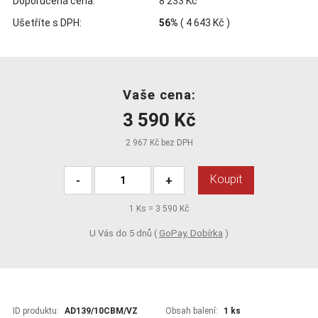
Doporučená cena:
8 233 Kč
Ušetříte s DPH:
56%
(
4 643 Kč
)
Vaše cena:
3 590 Kč
2 967 Kč bez DPH
Koupit
-
+
1
Ks =
3 590 Kč
U Vás do 5 dnů (
GoPay, Dobírka
)
ID produktu:
AD139/10CBM/VZ
Obsah balení:
1 ks