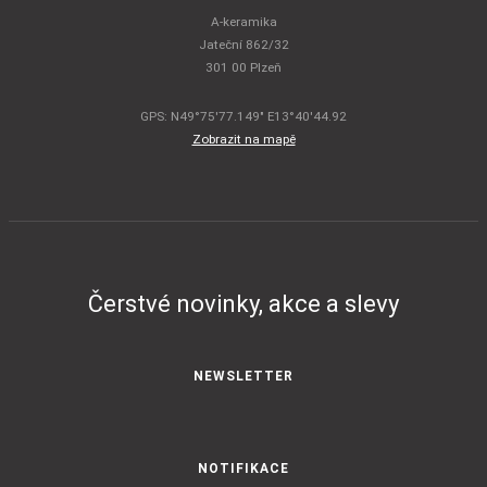
A-keramika
Jateční 862/32
301 00 Plzeň
GPS: N49°75'77.149" E13°40'44.92
Zobrazit na mapě
Čerstvé novinky, akce a slevy
NEWSLETTER
NOTIFIKACE