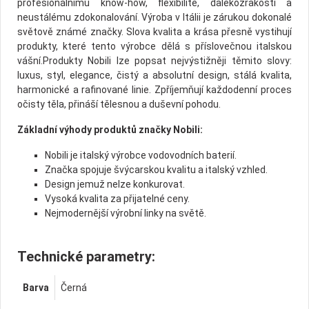
profesionálnímu know-how, flexibilitě, dalekozrakosti a
neustálému zdokonalování. Výroba v Itálii je zárukou dokonalé
světově známé značky. Slova kvalita a krása přesně vystihují
produkty, které tento výrobce dělá s příslovečnou italskou
vášní.Produkty Nobili lze popsat nejvýstižněji těmito slovy:
luxus, styl, elegance, čistý a absolutní design, stálá kvalita,
harmonické a rafinované linie. Zpříjemňují každodenní proces
očisty těla, přináší tělesnou a duševní pohodu.
Základní výhody produktů značky Nobili:
Nobili je italský výrobce vodovodních baterií.
Značka spojuje švýcarskou kvalitu a italský vzhled.
Design jemuž nelze konkurovat.
Vysoká kvalita za přijatelné ceny.
Nejmodernější výrobní linky na světě.
Technické parametry:
Barva
Černá