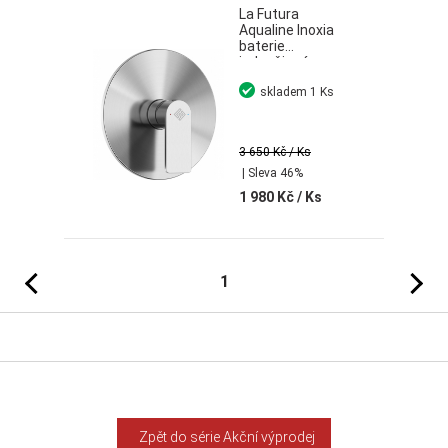
La Futura
Aqualine Inoxia
baterie
jednočinná
podomítková vč.
skladem
1 Ks
podomítkového
tělesa nerez
3 650 Kč
/ Ks
| Sleva 46%
1 980 Kč
/ Ks
Předchozí
Následujíc
1
Zpět do série Akční výprodej