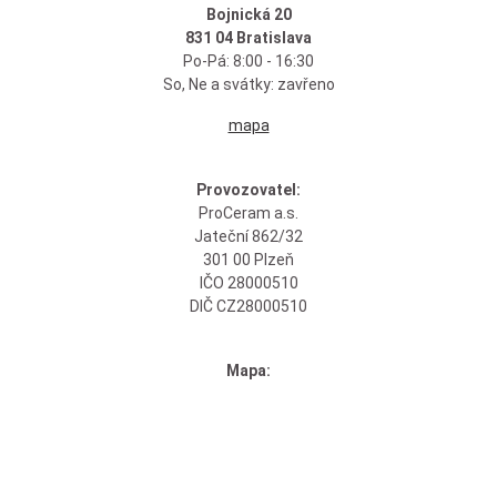
Bojnická 20
831 04 Bratislava
Po-Pá: 8:00 - 16:30
So, Ne a svátky: zavřeno
mapa
Provozovatel:
ProCeram a.s.
Jateční 862/32
301 00 Plzeň
IČO 28000510
DIČ CZ28000510
Mapa: