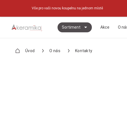
Vše pro vaši novou koupelnu na jednom místě
Sortiment
Akce
O ná
Úvod
O nás
Kontakty