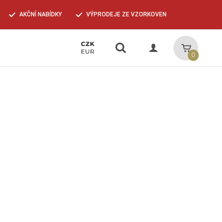
AKČNÍ NABÍDKY
VÝPRODEJE ZE VZORKOVEN
Vyhledávání
Košík
0