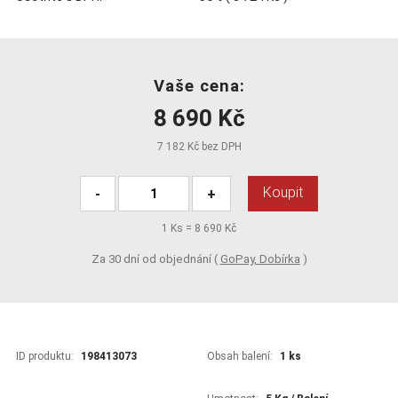
Vaše cena:
8 690 Kč
7 182 Kč bez DPH
Koupit
-
+
1
Ks =
8 690 Kč
Za 30 dní od objednání (
GoPay, Dobírka
)
ID produktu:
198413073
Obsah balení:
1 ks