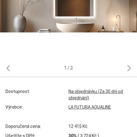
1
2
Dostupnost:
Na objednávku (Za 30 dní od
objednání)
Výrobce:
LA FUTURA AQUALINE
Doporučená cena:
12 415 Kč
Ušetříte s DPH:
30%
(
3 724 Kč
)