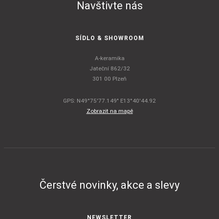
Navštivte nás
SÍDLO & SHOWROOM
A-keramika
Jateční 862/32
301 00 Plzeň
GPS: N49°75'77.149" E13°40'44.92
Zobrazit na mapě
Čerstvé novinky, akce a slevy
NEWSLETTER