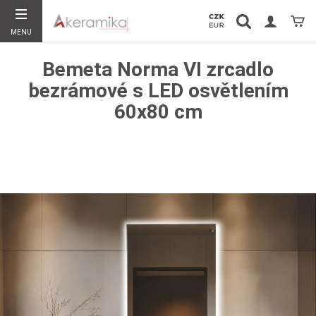
Vyhledávání
Koší
MENU
Hledat
Bemeta Norma VI zrcadlo
bezrámové s LED osvětlením
60x80 cm