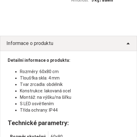
Hmotnost:
5 Kg / Balení
Informace o produktu
Detailní informace o produktu:
Rozměry: 60x80 cm
Tloušťka skla: 4 mm
Tvar zrcadla: obdélník
Konstrukce: lakovaná ocel
Montáž: na výšku/na šířku
S LED osvětlením
Třída ochrany: IP44
Technické parametry:
Rozměr skutečný
60x80