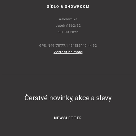
SÍDLO & SHOWROOM
A-keramika
Jateční 862/32
301 00 Plzeň
GPS: N49°75'77.149" E13°40'44.92
Zobrazit na mapě
Čerstvé novinky, akce a slevy
NEWSLETTER