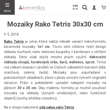
Vyhledávání
Koší
MENU
Hledat
Mozaiky Rako Tetris 30x30 cm
9. 5. 2018
Rako Tetris
je série, která nabízí několik variant mikroformátu
keramické mozaiky
1x1 cm
. Touto sérií můžete řešit design
obkladu kuchyně, nebo dekoraci koupelny v kombinaci s většími
obklady. Série však skýtá mnoho jiných využití:
dekorační
obklady sloupů, hotelových stěn, barů, wellness, sprch.
Tetris
má celkem dvanáct výrobků ve čtyřech základních barvách (bílá,
oranžová, zelená, šedá). Mozaiky jsou uspořádané v
jednoduchých skladbách, které v ploše umožní vytvořit originální
obrazce. Práci s pokládáním usnadní nalepení mozaiky na
plátech
30 x 30 cm
. Díky malému formátu je možné používat
mozaiky na obklady různých uměleckých, nebo funkčních
objektů (sochy, lehátka u bazénu).
Na e-shopu naleznete
zde celou sérii Tetris
.