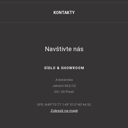
KONTAKTY
Navštivte nás
SÍDLO & SHOWROOM
A-keramika
Jateční 862/32
301 00 Plzeň
GPS: N49°75'77.149" E13°40'44.92
Zobrazit na mapě