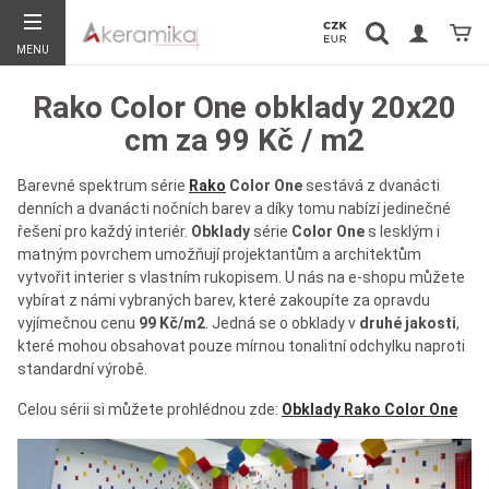
Vyhledávání
Koší
MENU
Hledat
Rako Color One obklady 20x20
cm za 99 Kč / m2
Barevné spektrum série
Rako
Color One
sestává z dvanácti
denních a dvanácti nočních barev a díky tomu nabízí jedinečné
řešení pro každý interiér.
Obklady
série
Color One
s lesklým i
matným povrchem umožňují projektantům a architektům
vytvořit interier s vlastním rukopisem. U nás na e-shopu můžete
vybírat z námi vybraných barev, které zakoupíte za opravdu
vyjímečnou cenu
99 Kč/m2
. Jedná se o obklady v
druhé jakosti
,
které mohou obsahovat pouze mírnou tonalitní odchylku naproti
standardní výrobě.
Celou sérii si můžete prohlédnou zde:
Obklady Rako Color One