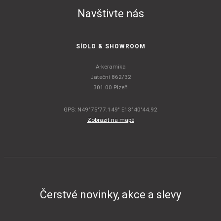
Navštivte nás
SÍDLO & SHOWROOM
A-keramika
Jateční 862/32
301 00 Plzeň
GPS: N49°75'77.149" E13°40'44.92
Zobrazit na mapě
Čerstvé novinky, akce a slevy