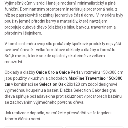
Vyjímečný dům v srdci Hané je moderní, minimalistický a plně
funkční. Dominantním prostorem interiéru je prostorná hala, z
níž se paprskovitě rozbíhají jednotlivé části domu. V interiéru byly
použity jemné přírodní barvy a materiály, které navzájem
propojuje dubové dřevo (dlažba) s bílou barvou, travertinem a
přírodním lišejníkem.
V tomto interiéru svoji sílu prokázaly špičkové produkty nejvyšší
světové úrovně - velkoformátové obklady a dlažby o formátu
3x1,5 metru, které se zde uplatnily skutečně ve velkém
množství.
Obklady a dlažby
Onice Oro a Onice Perla
v rozměru 150x300 cm
jsou použity v kuchyni a chodbách.
MaxFine Travertino 150x300
cm
v kombinaci se
Selection Oak
20x120 cm zdobí designově
vyjímečnou koupelnu a bazén. Dlažba Selection Oakv designu
dřeva splňuje požadavek na protiskluznost v prostorech bazénu
se zachováním výjimečného povrchu dřeva.
Jak realizace dopadla, se můžete přesvědčit ve fotogalerii
tohoto článku sami…