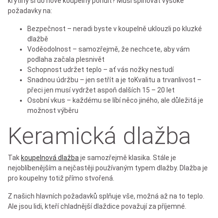
krytiny si do nové koupelny pořídit? Musí splňovat vysoké
požadavky na:
Bezpečnost – neradi byste v koupelně uklouzli po kluzké
dlažbě
Voděodolnost – samozřejmě, že nechcete, aby vám
podlaha začala plesnivět
Schopnost udržet teplo – ať vás nožky nestudí
Snadnou údržbu – jen setřít a je toKvalitu a trvanlivost –
přeci jen musí vydržet aspoň dalších 15 – 20 let
Osobní vkus – každému se líbí něco jiného, ale důležitá je
možnost výběru
Keramická dlažba
Tak
koupelnová dlažba
je samozřejmě klasika. Stále je
nejoblíbenějším a nejčastěji používaným typem dlažby. Dlažba je
pro koupelny totiž přímo stvořená.
Z našich hlavních požadavků splňuje vše, možná až na to teplo.
Ale jsou lidi, kteří chladnější dlaždice považují za příjemné.