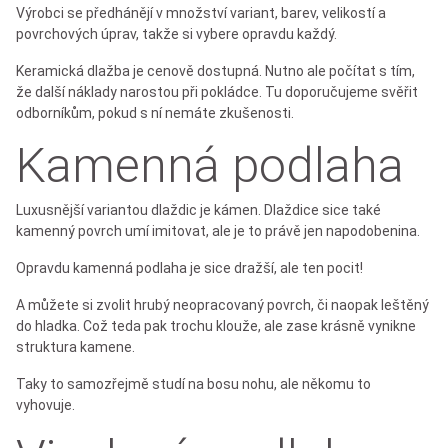
Výrobci se předhánějí v množství variant, barev, velikostí a
povrchových úprav, takže si vybere opravdu každý.
Keramická dlažba je cenově dostupná. Nutno ale počítat s tím,
že další náklady narostou při pokládce. Tu doporučujeme svěřit
odborníkům, pokud s ní nemáte zkušenosti.
Kamenná podlaha
Luxusnější variantou dlaždic je kámen. Dlaždice sice také
kamenný povrch umí imitovat, ale je to právě jen napodobenina.
Opravdu kamenná podlaha je sice dražší, ale ten pocit!
A můžete si zvolit hrubý neopracovaný povrch, či naopak leštěný
do hladka. Což teda pak trochu klouže, ale zase krásně vynikne
struktura kamene.
Taky to samozřejmě studí na bosu nohu, ale někomu to
vyhovuje.