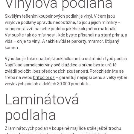
Vinylová podlaha
Skvělým řešením koupelnových podlah je vinyl. V čem jsou
vinylové podlahy opravdu nedostižné, to jsou jejich mimikry –
schopnost vzít na sebe podobu jakéhokoli jiného materiálu.
Vstoupíte tak do místnosti, kde byste přísahali na stará prkna, a
vida – on je to vinyl. A takhle vídáte parkety, mramor, štípaný
kámen …
Výhodou je také snadnější pokládka než u ostatních typů podlah.
Například
samolepicí vinylové dlaždice a prkna
byste určitě
zvládli položit i bez předchozích zkušeností. Porozhlédněte se
třeba na webu
brifcolor.cz
– garantují nejlepší cenu a velký výběr
vinylových podlah a dalších 30 000 produktů.
Laminátová
podlaha
Z laminátových podlah v koupelně mají lidé stále ještě trochu