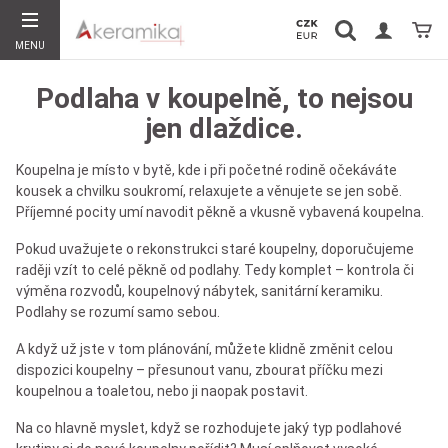
Vyhledávání
Koší
MENU
Hledat
Podlaha v koupelně, to nejsou
jen dlaždice.
Koupelna je místo v bytě, kde i při početné rodině očekáváte
kousek a chvilku soukromí, relaxujete a věnujete se jen sobě.
Příjemné pocity umí navodit pěkně a vkusně vybavená koupelna.
Pokud uvažujete o rekonstrukci staré koupelny, doporučujeme
raději vzít to celé pěkně od podlahy. Tedy komplet – kontrola či
výměna rozvodů, koupelnový nábytek, sanitární keramiku.
Podlahy se rozumí samo sebou.
A když už jste v tom plánování, můžete klidně změnit celou
dispozici koupelny – přesunout vanu, zbourat příčku mezi
koupelnou a toaletou, nebo ji naopak postavit.
Na co hlavně myslet, když se rozhodujete jaký typ podlahové