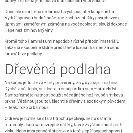
obavy. Zejména je tu obava o tu odolnost vůči vlhkosti.
Dnes ale není třeba se laminátových podlah v koupelně bát.
Vydrží opravdu hodně nešetrné zacházení. Díky povrchovým
úpravám, zaměřeným zejména na voděodolnost, slouží dokonce
i lépe než zmiňovaný vinyl.
Kromě toho i laminát umí napodobit různé přírodní materiály,
takže si v koupelně klidně představte luxusní kámen za cenu
laminátové podlahy.
Dřevěná podlaha
Na konec je tu dřevo – léty prověřený, živý, dýchající materiál.
Dýchá z něj teplo, solidnost a neodpustím si to – přátelství.
Samozřejmě je nutnost použít něco jiného než hrubá smrková
prkna. Většinou jsou to ušlechtilé dřeviny s exotickým původem
– teak, iroko či bambus.
O dřevo je nutné se starat trochu pečlivěji, než o ostatní
materiály. Jsou samozřejmě nátěry, které zvýší odolnost proti
vlhku. Nebo impregnační přípravky, které zlepší bojeschopnost