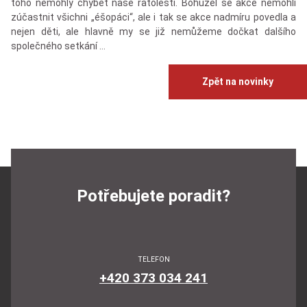
toho nemohly chybět naše ratolesti. Bohužel se akce nemohli
zúčastnit všichni „éšopáci“, ale i tak se akce nadmíru povedla a
nejen děti, ale hlavně my se již nemůžeme dočkat dalšího
společného setkání …
Zpět na novinky
Potřebujete poradit?
TELEFON
+420 373 034 241