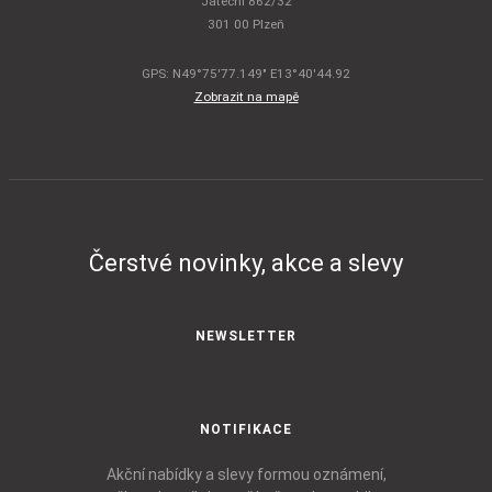
Jateční 862/32
301 00 Plzeň
GPS: N49°75'77.149" E13°40'44.92
Zobrazit na mapě
Čerstvé novinky, akce a slevy
NEWSLETTER
NOTIFIKACE
Akční nabídky a slevy formou oznámení,