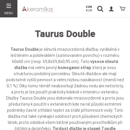
Vyhledávání
Koší
MENU
Hledat
Taurus Double
Taurus Double
je slinutá mrazuvzdorná dlažba, vyráběná v
leštěném a pololesklém (satinovaném povrchu) v rozměru
60x60 cm (resp. 59,8x59,8x0,95 cm). Tato
vysoce slinutá
dlažba
má velmi pevný
homogenní střep
, který je svou
strukturou podobný porcelánu. Slinuté dlaždice ale mají
podstatně vyšší pevnost a velmi nízkou nasákavost (menší než
0,1 %). Díky tomu téměř neabsorbují žádnou vodu ani nečistoty,
a proto je lze použít prakticky kdekoli v interiéru i exteriéru.
Dlažby Taurus Double jsou dokonale mrazuvzdorné a proto jsou
předurčeny k použití v exteriérech kde na ně působí extrémní
podmínky časté střídání teplot za stálé přítomnosti vody. Tato
dlažba má také vynikající odolnost proti působení chemických
látek, proto odolává všem běžně používaným prostředkům při
čištění a dezinfekci.
Tvrdost dlažby je stupeň 7 podle