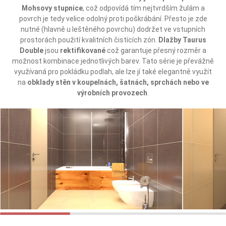
Mohsovy stupnice
, což odpovídá tím nejtvrdším žulám a
povrch je tedy velice odolný proti poškrábání. Přesto je zde
nutné (hlavně u leštěného povrchu) dodržet ve vstupních
prostorách použití kvalitních čistících zón.
Dlažby Taurus
Double
jsou
rektifikované
což garantuje přesný rozměr a
možnost kombinace jednotlivých barev. Tato série je převážně
využívaná pro pokládku podlah, ale lze jí také elegantně využít
na
obklady stěn v koupelnách, šatnách, sprchách nebo ve
výrobních provozech
.