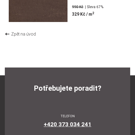
990 Kč
| Sleva 67%
2
329 Kč
/ m
Zpět na úvod
Potřebujete poradit?
TELEFON
+420 373 034 241