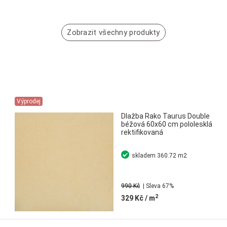
Zobrazit všechny produkty
Výprodej
Dlažba Rako Taurus Double
béžová 60x60 cm pololesklá
rektifikovaná
skladem
360.72 m2
990 Kč
| Sleva 67%
2
329 Kč
/ m