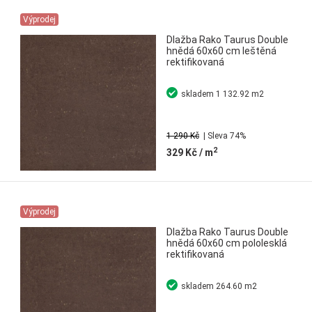
Výprodej
Dlažba Rako Taurus Double
hnědá 60x60 cm leštěná
rektifikovaná
skladem
1 132.92 m2
1 290 Kč
| Sleva 74%
2
329 Kč
/ m
Výprodej
Dlažba Rako Taurus Double
hnědá 60x60 cm pololesklá
rektifikovaná
skladem
264.60 m2