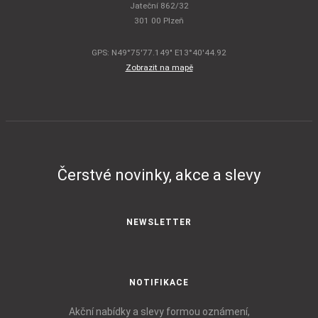
Jateční 862/32
301 00 Plzeň
GPS: N49°75'77.149" E13°40'44.92
Zobrazit na mapě
Čerstvé novinky, akce a slevy
NEWSLETTER
NOTIFIKACE
Akční nabídky a slevy formou oznámení,