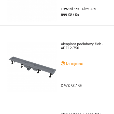
1 692 Kč
/ Ks
| Sleva 47%
899 Kč
/ Ks
Alcaplast podlahový žlab -
APZ12-750
lze objednat
2 472 Kč
/ Ks