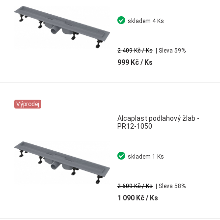
skladem
4 Ks
2 409 Kč
/ Ks
| Sleva 59%
999 Kč
/ Ks
Výprodej
Alcaplast podlahový žlab -
PR12-1050
skladem
1 Ks
2 609 Kč
/ Ks
| Sleva 58%
1 090 Kč
/ Ks