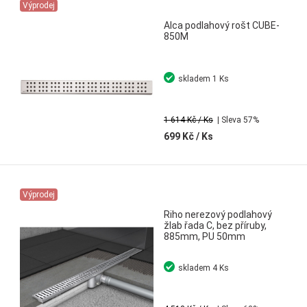
Výprodej
Alca podlahový rošt CUBE-
850M
skladem
1 Ks
1 614 Kč
/ Ks
| Sleva 57%
699 Kč
/ Ks
Výprodej
Riho nerezový podlahový
žlab řada C, bez příruby,
885mm, PU 50mm
skladem
4 Ks