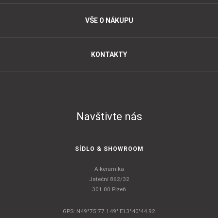
VŠE O NÁKUPU
KONTAKTY
Navštivte nás
SÍDLO & SHOWROOM
A-keramika
Jateční 862/32
301 00 Plzeň
GPS: N49°75'77.149" E13°40'44.92