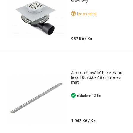
úrovňový
lze objednat
987 Kč
/ Ks
Alca spádová lišta ke žlabu
levá 100x3,6x2,8 cm nerez
mat
skladem
13 Ks
1 042 Kč
/ Ks