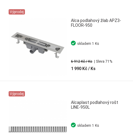
Výprodej
Alca podlahový žlab APZ3-
FLOOR-950
skladem
1 Ks
6 912 Kč
/ Ks
| Sleva 71%
1 990 Kč
/ Ks
Výprodej
Alcaplast podlahový rošt
LINE-950L
skladem
1 Ks