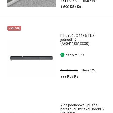
4 513 Kč
/ Ks
| Sleva 63%
1 690 Kč
/ Ks
Výprodej
Riho rošt C 1185 TILE -
jednodílný
(AE04118513300)
skladem
1 Ks
2 783 Kč
/ Ks
| Sleva 64%
999 Kč
/ Ks
Alca podlahová vpusť s
nerezovou mřížkou boční, 2