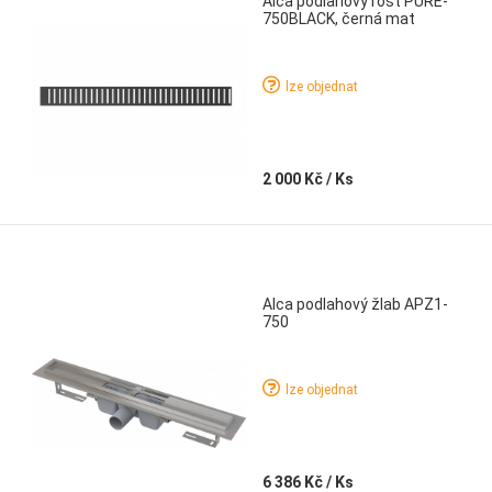
Alca podlahový rošt PURE-
750BLACK, černá mat
lze objednat
2 000 Kč
/ Ks
Alca podlahový žlab APZ1-
750
lze objednat
6 386 Kč
/ Ks