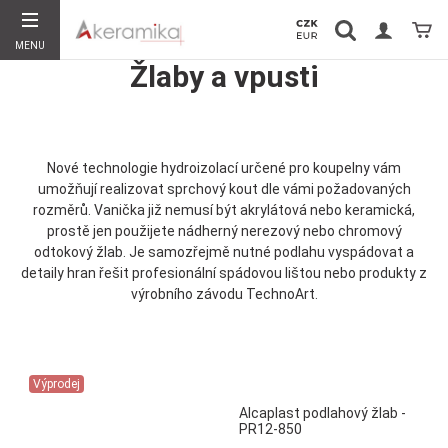
Vyhledávání
Koší
MENU
Žlaby a vpusti
Hledat
Nové technologie hydroizolací určené pro koupelny vám
umožňují realizovat sprchový kout dle vámi požadovaných
rozměrů. Vanička již nemusí být akrylátová nebo keramická,
prostě jen použijete nádherný nerezový nebo chromový
odtokový žlab. Je samozřejmě nutné podlahu vyspádovat a
detaily hran řešit profesionální spádovou lištou nebo produkty z
výrobního závodu TechnoArt.
Výprodej
Alcaplast podlahový žlab -
PR12-850