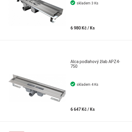
skladem
3 Ks
6 980 Kč
/ Ks
Alca podlahový žlab APZ4-
750
skladem
4 Ks
6 647 Kč
/ Ks