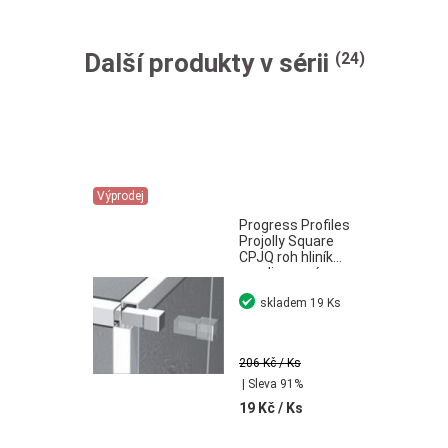
Další produkty v sérii
(24)
Výprodej
Progress Profiles
Projolly Square
CPJQ roh hliník
anodizované
stříbro
skladem
19 Ks
206 Kč
/ Ks
| Sleva 91%
19 Kč
/ Ks