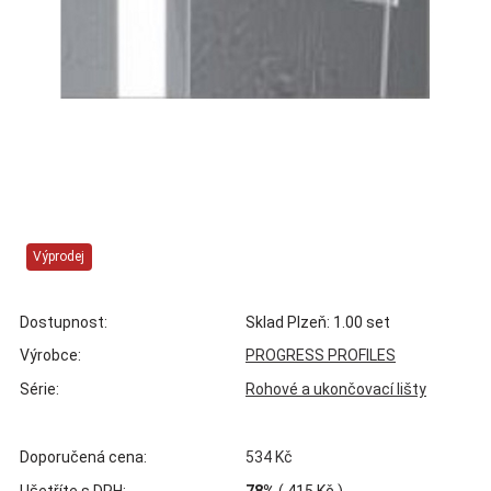
Výprodej
Dostupnost:
Sklad Plzeň: 1.00 set
Výrobce:
PROGRESS PROFILES
Série:
Rohové a ukončovací lišty
Doporučená cena:
534 Kč
Ušetříte s DPH:
78%
(
415 Kč
)