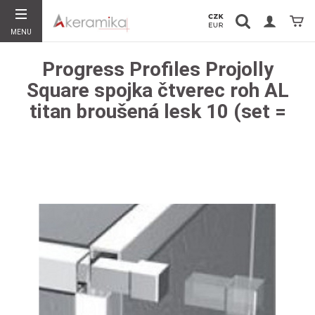
Vyhledávání
Koší
MENU
Hledat
Progress Profiles Projolly
Square spojka čtverec roh AL
titan broušená lesk 10 (set =