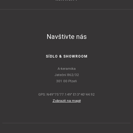
Navštivte nás
SÍDLO & SHOWROOM
A-keramika
Jateční 862/32
301 00 Plzeň
GPS: N49°75'77.149" E13°40'44.92
Zobrazit na mapě