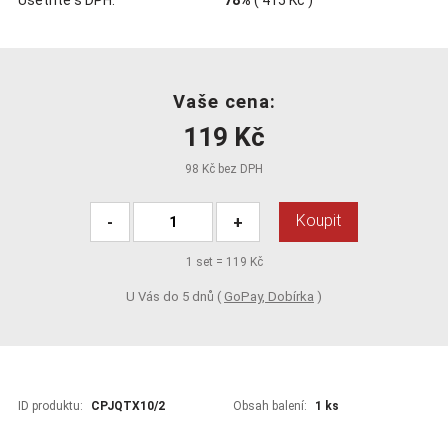
Vaše cena:
119 Kč
98 Kč bez DPH
Koupit
-
+
1
set =
119 Kč
U Vás do 5 dnů (
GoPay, Dobírka
)
ID produktu:
CPJQTX10/2
Obsah balení:
1 ks