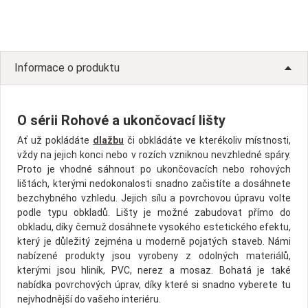
Informace o produktu
O sérii Rohové a ukončovací lišty
Ať už pokládáte
dlažbu
či obkládáte ve kterékoliv místnosti,
vždy na jejich konci nebo v rozích vzniknou nevzhledné spáry.
Proto je vhodné sáhnout po ukončovacích nebo rohových
lištách, kterými nedokonalosti snadno začistíte a dosáhnete
bezchybného vzhledu. Jejich sílu a povrchovou úpravu volte
podle typu obkladů. Lišty je možné zabudovat přímo do
obkladu, díky čemuž dosáhnete vysokého estetického efektu,
který je důležitý zejména u moderně pojatých staveb. Námi
nabízené produkty jsou vyrobeny z odolných materiálů,
kterými jsou hliník, PVC, nerez a mosaz. Bohatá je také
nabídka povrchových úprav, díky které si snadno vyberete tu
nejvhodnější do vašeho interiéru.