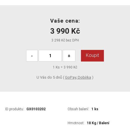
Vaše cena:
3 990 Kč
3 298 Kč bez DPH
Koupit
-
+
1
Ks =
3 990 Kč
U Vás do 5 dnů (
GoPay, Dobírka
)
ID produktu:
GX0103202
Obsah balení:
1 ks
Hmotnost:
18 Kg / Balení