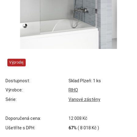
Výprodej
Dostupnost:
Sklad Plzeň: 1 ks
Výrobce:
RIHO
Série:
Vanové zástěny
Doporučená cena:
12 008 Kč
Ušetříte s DPH:
67%
(
8 018 Kč
)