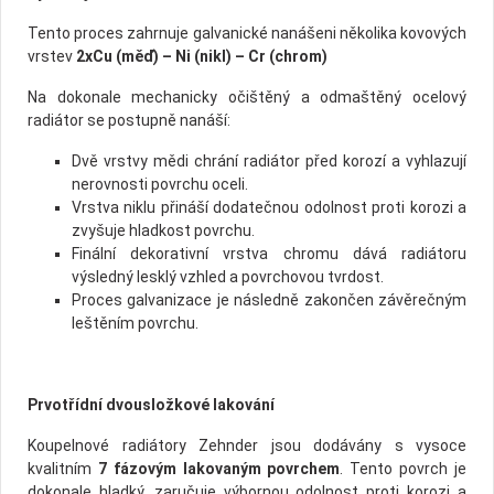
Tento proces zahrnuje galvanické nanášeni několika kovových
vrstev
2xCu (měď) – Ni (nikl) – Cr (chrom)
Na dokonale mechanicky očištěný a odmaštěný ocelový
radiátor se postupně nanáší:
Dvě vrstvy mědi chrání radiátor před korozí a vyhlazují
nerovnosti povrchu oceli.
Vrstva niklu přináší dodatečnou odolnost proti korozi a
zvyšuje hladkost povrchu.
Finální dekorativní vrstva chromu dává radiátoru
výsledný lesklý vzhled a povrchovou tvrdost.
Proces galvanizace je následně zakončen závěrečným
leštěním povrchu.
Prvotřídní dvousložkové lakování
Koupelnové radiátory Zehnder jsou dodávány s vysoce
kvalitním
7 fázovým lakovaným povrchem
. Tento povrch je
dokonale hladký, zaručuje výbornou odolnost proti korozi a