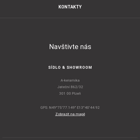
KONTAKTY
Navštivte nás
SÍDLO & SHOWROOM
A-keramika
Jateční 862/32
301 00 Plzeň
GPS: N49°75'77.149" E13°40'44.92
Zobrazit na mapě