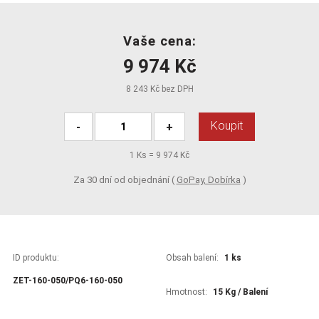
Vaše cena:
9 974 Kč
8 243 Kč bez DPH
Koupit
-
+
1
Ks =
9 974 Kč
Za 30 dní od objednání (
GoPay, Dobírka
)
ID produktu:
Obsah balení:
1 ks
ZET-160-050/PQ6-160-050
Hmotnost:
15 Kg / Balení