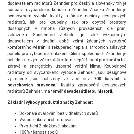
dodavatelem radiátorů Zehnder pro český a slovenský trh je
součástí švýcarského koncernu Zehnder. Značka Zehnder je
synonymem vysoké kvality a široké nabídky designových
radiátorů, jak pro koupelny, tak pro obytné prostory,
dostupných v mnoha různých provedeních dle přání
zákazníka. Společnost Zehnder je také významným
dodavatelem v dnešní době velmi žádaných systémů
komfortního větrání s rekuperací tepla a stropních sálavých
panelů pro vytápění a chlazení. Cílem společnosti Zehnder je
nabídnout svým zákazníkům to nejlepší řešení pro komfortní,
zdravé a energeticky úsporné vnitřní klima. Koupelnové
radiátory od švýcarského výrobce Zehnder jsou designově
výjimečné jsou nabízeny ve více než
700 barvách a
povrchových provedení
. Kvalita zpracování designových
radiátorů Zehnder, má téměř
devadesátiletou historii
.
Základní výhody produktů značky Zehnder:
Dokonalé svařování bez viditelných svárů.
Vysoce jakostní chromování.
Prvotřídní 2-složkové lakování.
100% těsnost spojů.