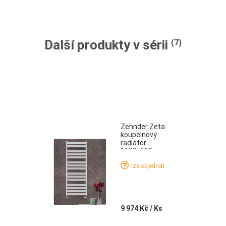
Další produkty v sérii
(7)
Zehnder Zeta
koupelnový
radiátor
1600x500 mm
bílá
lze objednat
9 974 Kč
/ Ks