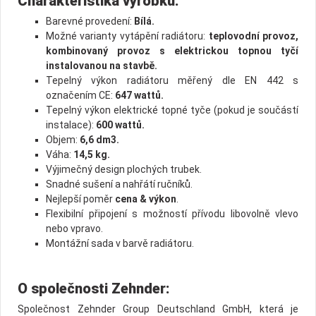
Charakteristika výrobku:
Barevné provedení:
Bílá.
Možné varianty vytápění radiátoru:
teplovodní provoz,
kombinovaný provoz s elektrickou topnou tyčí
instalovanou na stavbě.
Tepelný výkon radiátoru měřený dle EN 442 s
označením CE:
647 wattů.
Tepelný výkon elektrické topné tyče (pokud je součástí
instalace):
600 wattů.
Objem:
6,6 dm3.
Váha:
14,5 kg.
Výjimečný design plochých trubek.
Snadné sušení a nahřátí ručníků.
Nejlepší poměr
cena & výkon
.
Flexibilní připojení s možností přívodu libovolně vlevo
nebo vpravo.
Montážní sada v barvě radiátoru.
O společnosti Zehnder:
Společnost Zehnder Group Deutschland GmbH, která je