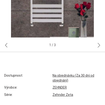
1
3
Dostupnost:
Na objednávku (Za 30 dní od
objednání)
Výrobce:
ZEHNDER
Série:
Zehnder Zeta