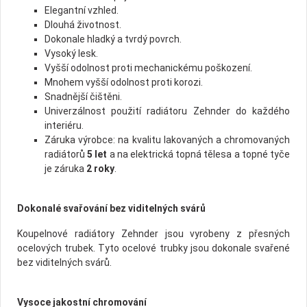
Elegantní vzhled.
Dlouhá životnost.
Dokonale hladký a tvrdý povrch.
Vysoký lesk.
Vyšší odolnost proti mechanickému poškození.
Mnohem vyšší odolnost proti korozi.
Snadnější čištěni.
Univerzálnost použití radiátoru Zehnder do každého
interiéru.
Záruka výrobce: na kvalitu lakovaných a chromovaných
radiátorů
5 let
a na elektrická topná tělesa a topné tyče
je záruka
2 roky
.
Dokonalé svařování bez viditelných svárů
Koupelnové radiátory Zehnder jsou vyrobeny z přesných
ocelových trubek. Tyto ocelové trubky jsou dokonale svařené
bez viditelných svárů.
Vysoce jakostní chromování