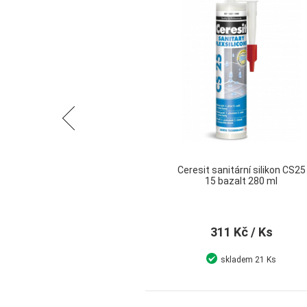
Předchozí
Ceresit sanitární silikon CS25
15 bazalt 280 ml
311 Kč
/ Ks
skladem
21 Ks