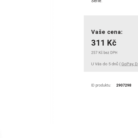
Série:
Vaše cena:
311 Kč
257 Kč bez DPH
U Vás do 5 dnů (
GoPay, D
ID produktu:
2907298