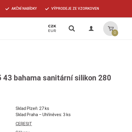
AKČNÍ NABÍDKY
VÝPRODEJE ZE VZORKOVEN
Vyhledávání
Košík
0
5 43 bahama sanitární silikon 280
Sklad Plzeň: 27 ks
Sklad Praha – Uhříněves: 3 ks
CERESIT