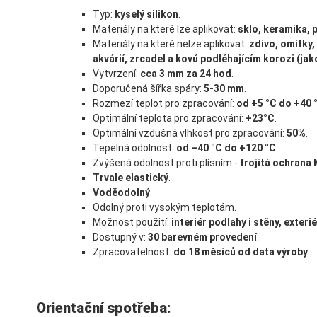
Typ:
kyselý silikon
.
Materiály na které lze aplikovat:
sklo, keramika, 
Materiály na které nelze aplikovat:
zdivo, omítky,
akvárií, zrcadel a kovů podléhajícím korozi (jak
Vytvrzení:
cca 3 mm za 24 hod
.
Doporučená šířka spáry:
5-30 mm
.
Rozmezí teplot pro zpracování:
od +5 °C do +40 
Optimální teplota pro zpracování:
+23°C
.
Optimální vzdušná vlhkost pro zpracování:
50%
.
Tepelná odolnost:
od –40 °C do +120 °C
.
Zvýšená odolnost proti plísním -
trojitá ochrana
Trvale elastický
.
Voděodolný
.
Odolný proti vysokým teplotám.
Možnost použití:
interiér podlahy i stěny, exteri
Dostupný v:
30 barevném provedení
.
Zpracovatelnost:
do 18 měsíců od data výroby
.
Orientační spotřeba: