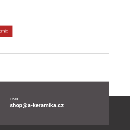
Detail
Koupit
hemie
EMAIL
shop@a-keramika.cz