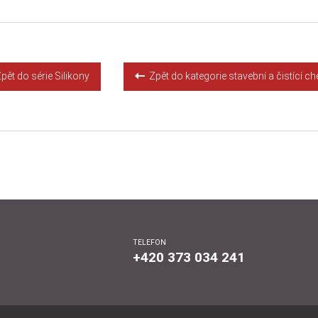
Detail
Koupit
ět do série Silikony
Zpět do kategorie stavební a čistící c
TELEFON
+420 373 034 241