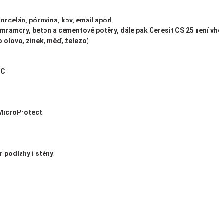
porcelán, pórovina, kov, email apod
.
 mramory, beton a cementové potěry, dále pak Ceresit CS 25 není vho
o olovo, zinek, měď, železo)
.
°C
.
 MicroProtect
.
ér podlahy i stěny
.