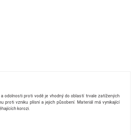
ě a odolnosti proti vodě je vhodný do oblastí trvale zatížených
roti vzniku plísní a jejich působení. Materiál má vynikající
hajících korozi.