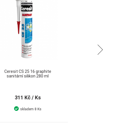
Následující
Ceresit CS 25 16 graphite
Ce
sanitární silikon 280 ml
311 Kč
/ Ks
skladem
8 Ks