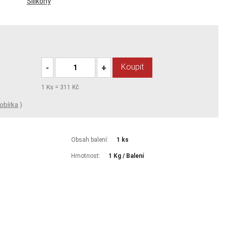
Silikony
Koupit
-
+
1
Ks =
311 Kč
obírka
)
Obsah balení:
1 ks
Hmotnost:
1 Kg / Balení