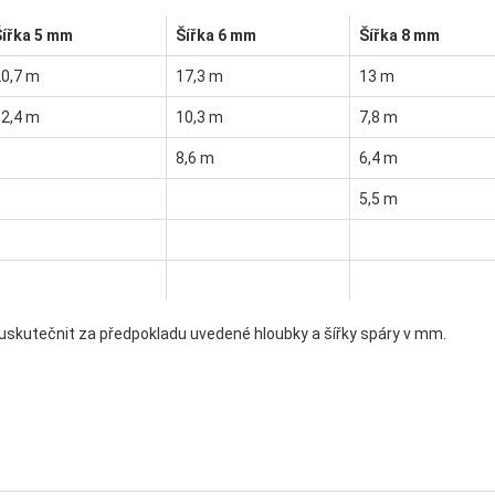
Šířka 5 mm
Šířka 6 mm
Šířka 8 mm
20,7 m
17,3 m
13 m
12,4 m
10,3 m
7,8 m
8,6 m
6,4 m
5,5 m
u uskutečnit za předpokladu uvedené hloubky a šířky spáry v mm.