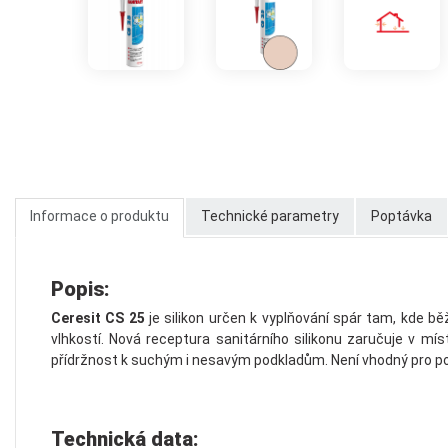
Informace o produktu
Technické parametry
Poptávka
Popis:
Ceresit CS 25
je silikon určen k vyplňování spár tam, kde běž
vlhkostí. Nová receptura sanitárního silikonu zaručuje v mí
přídržnost k suchým i nesavým podkladům. Není vhodný pro použi
Technická data: