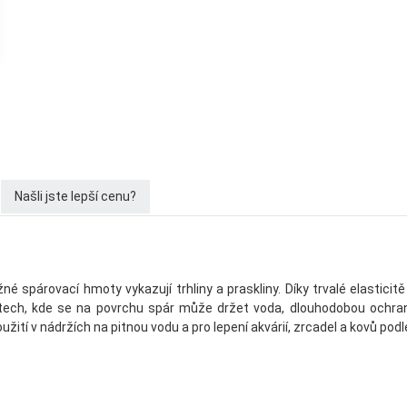
Našli jste lepší cenu?
né spárovací hmoty vykazují trhliny a praskliny. Díky trvalé elasticit
stech, kde se na povrchu spár může držet voda, dlouhodobou ochranu p
tí v nádržích na pitnou vodu a pro lepení akvárií, zrcadel a kovů podlé