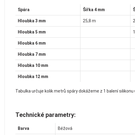
Spára
Šířka 4 mm
Hloubka 3 mm
25,8 m
Hloubka 5 mm
Hloubka 6 mm
Hloubka 7 mm
Hloubka 10 mm
Hloubka 12 mm
Tabulka určuje kolik metrů spáry dokážeme z 1 balení silikon
Technické parametry:
Barva
Béžová