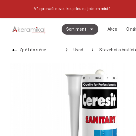
Vše pro vaši novou koupelnu na jednom místě
Sortiment
Akce
O ná
Zpět do série
Úvod
Stavební a čistíc