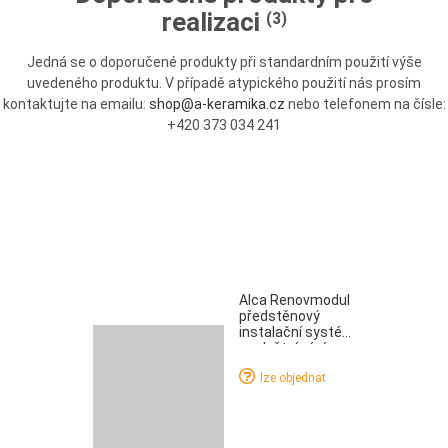
realizaci
(3)
Jedná se o doporučené produkty při standardním použití výše
uvedeného produktu. V případě atypického použití nás prosím
kontaktujte na emailu:
shop@a-keramika.cz
nebo telefonem na čísle:
+420 373 034 241
Alca Renovmodul
předstěnový
instalační systém
s odvětráváním
pro zazdívání
lze objednat