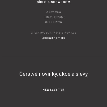
SÍDLO & SHOWROOM
A-keramika
Jateční 862/32
301 00 Plzeň
GPS: N49°75'77.149" E13°40'44.92
Zobrazit na mapě
Čerstvé novinky, akce a slevy
NEWSLETTER