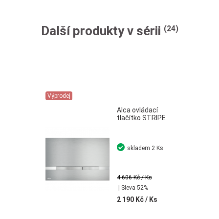
Další produkty v sérii
(24)
Výprodej
Alca ovládací
tlačítko STRIPE
skladem
2 Ks
4 606 Kč
/ Ks
| Sleva 52%
2 190 Kč
/ Ks