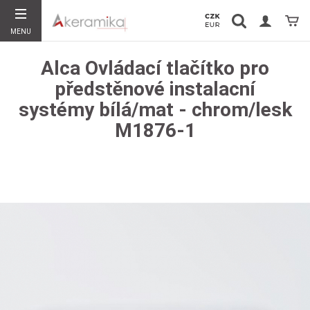
Vyhledávání
Koší
MENU
Hledat
Alca Ovládací tlačítko pro
předstěnové instalacní
systémy bílá/mat - chrom/lesk
M1876-1