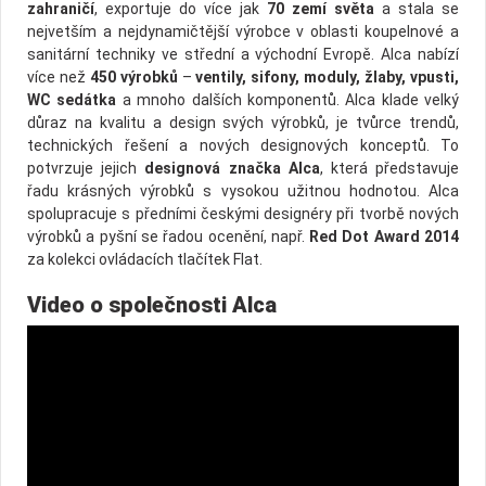
zahraničí
, exportuje do více jak
70 zemí světa
a stala se
nejvetším a nejdynamičtější výrobce v oblasti koupelnové a
sanitární techniky ve střední a východ­ní Evropě. Alca nabízí
více než
450 výrobků
–
ventily, sifony, moduly, žlaby, vpusti,
WC sedátka
a mnoho dalších komponentů. Alca klade velký
důraz na kvalitu a design svých výrobků, je tvůrce trendů,
technických řešení a nových designových konceptů. To
potvrzuje jejich
designová značka Alca
, která před­stavuje
řadu krásných výrobků s vysokou užitnou hodnotou. Alca
spolupracuje s předními českými designéry při tvorbě nových
výrobků a pyšní se řadou ocenění, např.
Red Dot Award 2014
za kolekci ovládacích tlačítek Flat.
Video o společnosti Alca