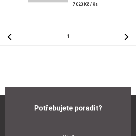
7 023 Kč
/ Ks
Předchozí
Následujíc
1
Potřebujete poradit?