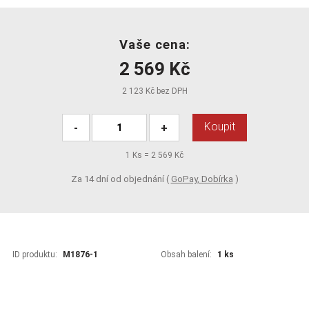
Vaše cena:
2 569 Kč
2 123 Kč bez DPH
Koupit
-
+
1
Ks =
2 569 Kč
Za 14 dní od objednání (
GoPay, Dobírka
)
ID produktu:
M1876-1
Obsah balení:
1 ks