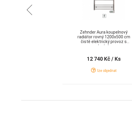
Předchozí
Zehnder Aura koupelnový
radiátor rovný 1200x500 cm
čistě elektrický provoz s
regulací chrom
12 740 Kč
/ Ks
lze objednat
Detail
Koupit