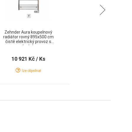
Následující
Zehnder Aura koupelnový
radiátor rovný 895x500 cm
čistě elektrický provoz s
regulací chrom
10 921 Kč
/ Ks
lze objednat
Detail
Koupit