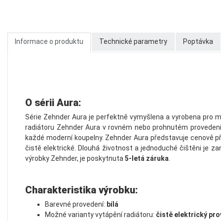
Informace o produktu
Technické parametry
Poptávka
O sérii Aura:
Série Zehnder Aura je perfektně vymyšlena a vyrobena pro mo
radiátoru Zehnder Aura v rovném nebo prohnutém provedeni s
každé moderní koupelny. Zehnder Aura představuje cenově přízn
čistě elektrické. Dlouhá životnost a jednoduché čištěni je z
výrobky Zehnder, je poskytnuta
5-letá záruka
.
Charakteristika výrobku:
Barevné provedení:
bílá
Možné varianty vytápění radiátoru:
čistě elektrický pr