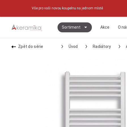
Vše pro vaši novou koupelnu na jednom místě
Sortiment
Akce
O ná
Zpět do série
Úvod
Radiátory