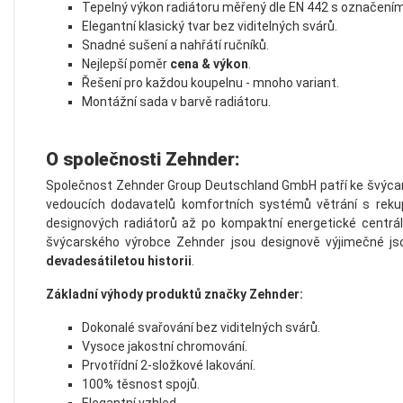
Tepelný výkon radiátoru měřený dle EN 442 s označením
Elegantní klasický tvar bez viditelných svárů.
Snadné sušení a nahřátí ručníků.
Nejlepší poměr
cena & výkon
.
Řešení pro každou koupelnu - mnoho variant.
Montážní sada v barvě radiátoru.
O společnosti Zehnder:
Společnost Zehnder Group Deutschland GmbH patří ke švýcars
vedoucích dodavatelů komfortních systémů větrání s rekup
designových radiátorů až po kompaktní energetické centrál
švýcarského výrobce Zehnder jsou designově výjimečné js
devadesátiletou historii
.
Základní výhody produktů značky Zehnder:
Dokonalé svařování bez viditelných svárů.
Vysoce jakostní chromování.
Prvotřídní 2-složkové lakování.
100% těsnost spojů.