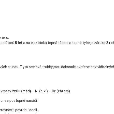
riéru.
radiátorů
5 let
a na elektrická topná tělesa a topné tyče je záruka
2 ro
ých trubek. Tyto ocelové trubky jsou dokonale svařené bez viditelnýc
 vrstev
2xCu (měď) – Ni (nikl) – Cr (chrom)
or se postupně nanáší:
erovnosti povrchu oceli.