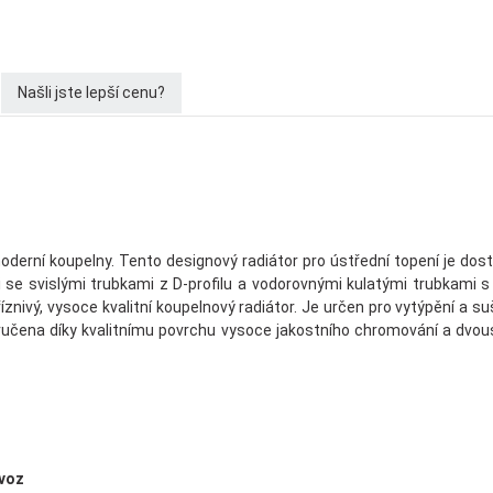
Našli jste lepší cenu?
derní koupelny. Tento designový radiátor pro ústřední topení je dost
e svislými trubkami z D-profilu a vodorovnými kulatými trubkami s
ivý, vysoce kvalitní koupelnový radiátor. Je určen pro vytýpění a su
aručena díky kvalitnímu povrchu vysoce jakostního chromování a dvous
ovoz