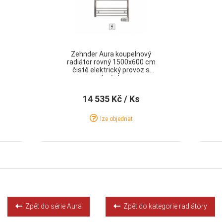
Zehnder Aura koupelnový
radiátor rovný 1500x600 cm
čistě elektrický provoz s
regulací chrom
14 535 Kč
/ Ks
lze objednat
Detail
Koupit
Zpět do série Aura
Zpět do kategorie radiátory