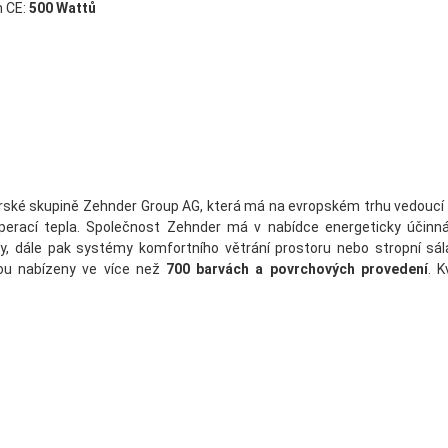
 CE:
500 Wattů
ké skupině Zehnder Group AG, která má na evropském trhu vedoucí po
erací tepla. Společnost Zehnder má v nabídce energeticky účinná ř
y, dále pak systémy komfortního větrání prostoru nebo stropní sála
ou nabízeny ve více než
700 barvách a povrchových provedení
. 