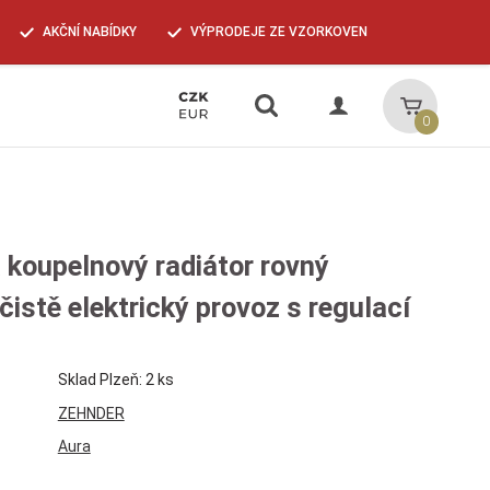
AKČNÍ NABÍDKY
VÝPRODEJE ZE VZORKOVEN
Vyhledávání
Košík
0
 koupelnový radiátor rovný
istě elektrický provoz s regulací
Sklad Plzeň: 2 ks
ZEHNDER
Aura