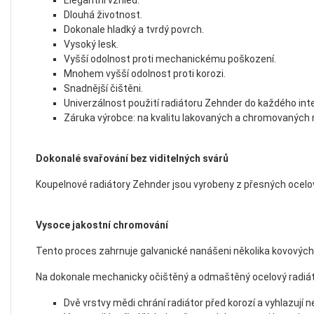
Elegantní vzhled.
Dlouhá životnost.
Dokonale hladký a tvrdý povrch.
Vysoký lesk.
Vyšší odolnost proti mechanickému poškození.
Mnohem vyšší odolnost proti korozi.
Snadnější čištěni.
Univerzálnost použití radiátoru Zehnder do každého inte
Záruka výrobce: na kvalitu lakovaných a chromovaných 
Dokonalé svařování bez viditelných svárů
Koupelnové radiátory Zehnder jsou vyrobeny z přesných ocelov
Vysoce jakostní chromování
Tento proces zahrnuje galvanické nanášeni několika kovových
Na dokonale mechanicky očištěný a odmaštěný ocelový radiát
Dvě vrstvy mědi chrání radiátor před korozí a vyhlazují n