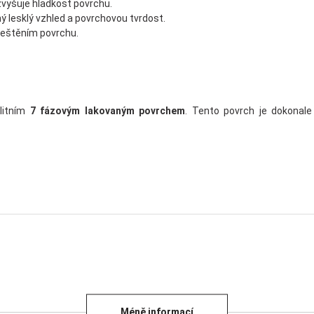
 zvyšuje hladkost povrchu.
ný lesklý vzhled a povrchovou tvrdost.
leštěním povrchu.
litním
7 fázovým lakovaným povrchem
. Tento povrch je dokonale 
Méně informací