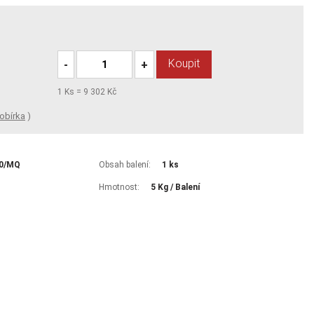
Koupit
-
+
1
Ks =
9 302 Kč
obírka
)
50/MQ
Obsah balení:
1 ks
Hmotnost:
5 Kg / Balení