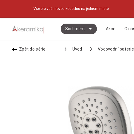
Vše pro vaši novou koupelnu na jednom místě
Sortiment
Akce
O ná
Zpět do série
Úvod
Vodovodní baterie