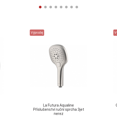
Výprodej
V
La Futura Aqualine
Příslušenství ruční sprcha 3jet
nerez