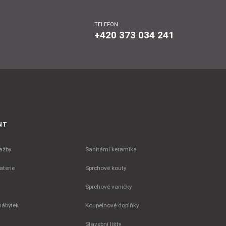
TELEFON
+420 373 034 241
NT
ažby
Sanitární keramika
terie
Sprchové kouty
Sprchové vaničky
nábytek
Koupelnové doplňky
Stavební lišty