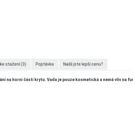
e stažení (3)
Poptávka
Našli jste lepší cenu?
í na horní části krytu. Vada je pouze kosmetická a nemá vliv na f