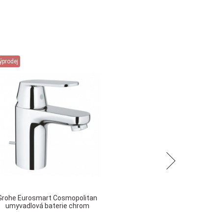
ýprodej
Výp
Následující
Grohe Eurosmart Cosmopolitan
umyvadlová baterie chrom