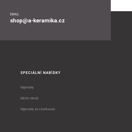
EMAIL
shop@a-keramika.cz
SPECIÁLNÍ NABÍDKY
Výprodej
Akční zboží
Výprodej ze vzorkoven