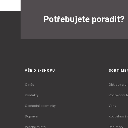
Potřebujete poradit?
VŠE O E-SHOPU
SORTIME
O nás
Obklady a dl
Kontakty
Vodovodní ba
Obchodní podmínky
Vany
Doprava
Koupelnový 
Výdejní místa
Radiátory