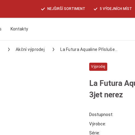
NEJŠIRŠÍ SORTIMENT
5 VÝDEJNÍCH MÍST
s
Kontakty
Hledat
Akční výprodej
La Futura Aqualine Přísluše...
Výprodej
La Futura Aqu
3jet nerez
Dostupnost:
Výrobce:
Série: