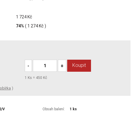
1 724 Kč
74%
(
1 274 Kč
)
Koupit
-
+
1
Ks =
450 Kč
obírka
)
2/V
Obsah balení:
1 ks