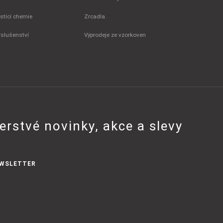
istící chemie
Zrcadla
íslušenství
Výprodeje ze vzorkoven
erstvé novinky, akce a slevy
WSLETTER