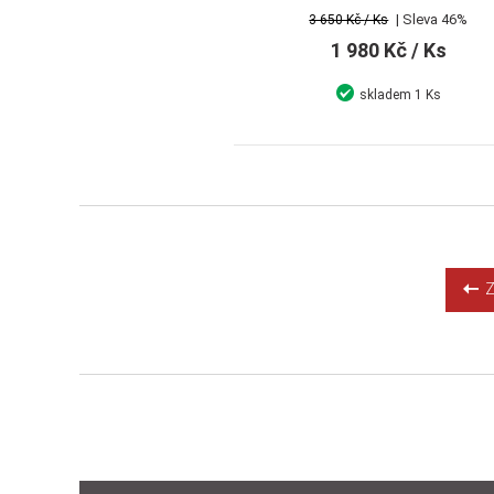
podomítkového tělesa nerez
| Sleva 46%
3 650 Kč
/ Ks
1 980 Kč
/ Ks
skladem
1 Ks
Detail
Koupit
Zp