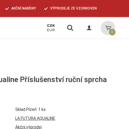
AKČNÍ NABÍDKY
VÝPRODEJE ZE VZORKOVEN
Vyhledávání
Košík
0
aline Příslušenství ruční sprcha
Sklad Plzeň: 1 ks
LA FUTURA AQUALINE
Akční výprodej