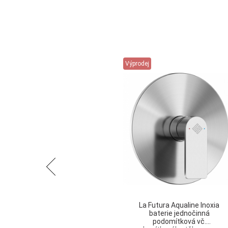
Výprodej
Předchozí
La Futura Aqualine Inoxia
baterie jednočinná
podomítková vč.