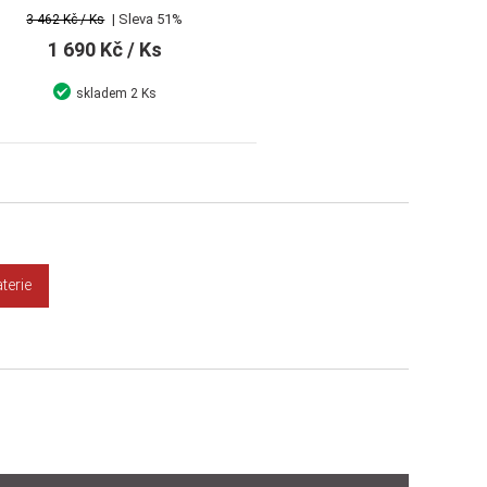
| Sleva 51%
3 462 Kč
/ Ks
1 690 Kč
/ Ks
skladem
2 Ks
Detail
Koupit
terie