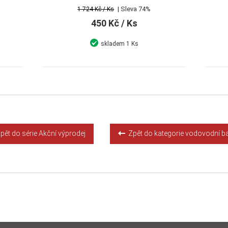
| Sleva 74%
1 724 Kč
/ Ks
450 Kč
/ Ks
skladem
1 Ks
Detail
Koupit
ět do série Akční výprodej
Zpět do kategorie vodovodní ba