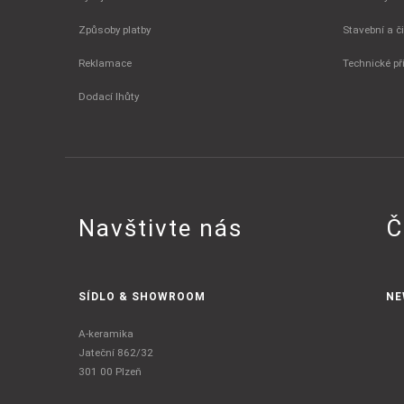
Způsoby platby
Stavební a č
Reklamace
Technické př
Dodací lhůty
Navštivte nás
Č
SÍDLO & SHOWROOM
NE
A-keramika
Jateční 862/32
301 00 Plzeň