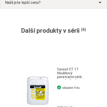
Našli jste lepší cenu?
Další produkty v sérii
(6)
Ceresit CT 17
hloubkový
penetrační nátěr
pro ošetření
savých podkladů
skladem
9 Ks
2 l