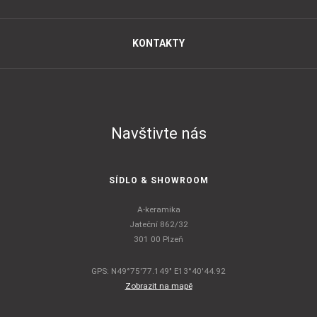
KONTAKTY
Navštivte nás
SÍDLO & SHOWROOM
A-keramika
Jateční 862/32
301 00 Plzeň
GPS: N49°75'77.149" E13°40'44.92
Zobrazit na mapě