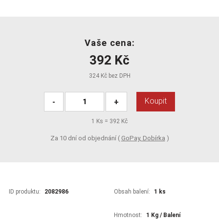
Vaše cena:
392 Kč
324 Kč bez DPH
Koupit
-
+
1
Ks =
392 Kč
Za 10 dní od objednání (
GoPay, Dobírka
)
ID produktu:
2082986
Obsah balení:
1 ks
Hmotnost:
1 Kg / Balení