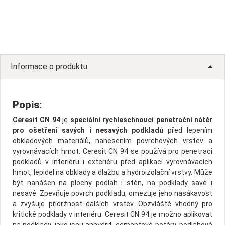
Informace o produktu
Popis:
Ceresit CN 94
je
speciální rychleschnoucí penetrační nátěr
pro ošetření savých i nesavých podkladů
před lepením
obkladových materiálů, nanesením povrchových vrstev a
vyrovnávacích hmot. Ceresit CN 94 se používá pro penetraci
podkladů v interiéru i exteriéru před aplikací vyrovnávacích
hmot, lepidel na obklady a dlažbu a hydroizolační vrstvy. Může
být nanášen na plochy podlah i stěn, na podklady savé i
nesavé. Zpevňuje povrch podkladu, omezuje jeho nasákavost
a zvyšuje přídržnost dalších vrstev. Obzvláště vhodný pro
kritické podklady v interiéru. Ceresit CN 94 je možno aplikovat
na podklady, jako jsou anhydrit, cementové potěry, podlahové