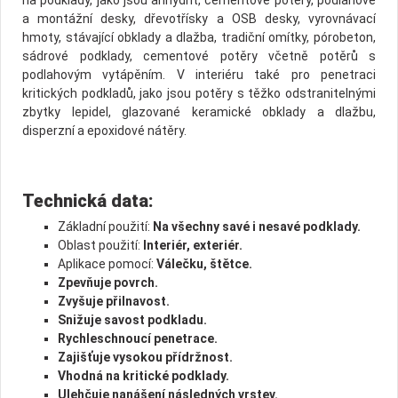
a montážní desky, dřevotřísky a OSB desky, vyrovnávací
hmoty, stávající obklady a dlažba, tradiční omítky, pórobeton,
sádrové podklady, cementové potěry včetně potěrů s
podlahovým vytápěním. V interiéru také pro penetraci
kritických podkladů, jako jsou potěry s těžko odstranitelnými
zbytky lepidel, glazované keramické obklady a dlažbu,
disperzní a epoxidové nátěry.
Technická data:
Základní použití:
Na všechny savé i nesavé podklady.
Oblast použití:
Interiér, exteriér.
Aplikace pomocí:
Válečku, štětce.
Zpevňuje povrch.
Zvyšuje přilnavost.
Snižuje savost podkladu.
Rychleschnoucí penetrace.
Zajišťuje vysokou přídržnost.
Vhodná na kritické podklady.
Ulehčuje nanášení následných vrstev.