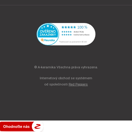
© A-keramika Všechna práva vyhrazena.
Internetový obchod se systémem
od společnosti
Red Peppers