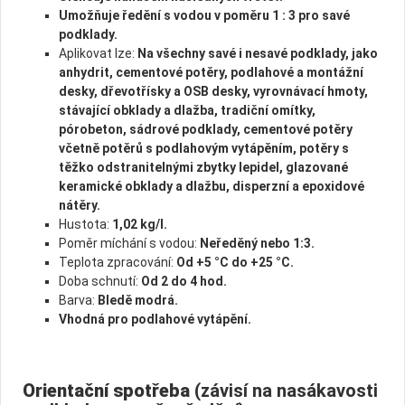
Umožňuje ředění s vodou v poměru 1 : 3 pro savé
podklady.
Aplikovat lze:
Na všechny savé i nesavé podklady, jako
anhydrit, cementové potěry, podlahové a montážní
desky, dřevotřísky a OSB desky, vyrovnávací hmoty,
stávající obklady a dlažba, tradiční omítky,
pórobeton, sádrové podklady, cementové potěry
včetně potěrů s podlahovým vytápěním, potěry s
těžko odstranitelnými zbytky lepidel, glazované
keramické obklady a dlažbu, disperzní a epoxidové
nátěry.
Hustota:
1,02 kg/l.
Poměr míchání s vodou:
Neředěný nebo 1:3.
Teplota zpracování:
Od +5 °C do +25 °C.
Doba schnutí:
Od 2 do 4 hod.
Barva:
Bledě modrá.
Vhodná pro podlahové vytápění.
Orientační spotřeba
(závisí na nasákavosti