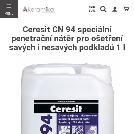
Vyhledávání
Koší
MENU
Hledat
Ceresit CN 94 speciální
penetrační nátěr pro ošetření
savých i nesavých podkladů 1 l