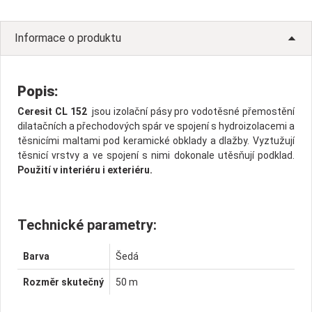
Informace o produktu
Popis:
Ceresit CL 152
jsou izolační pásy pro vodotěsné přemostění
dilatačních a přechodových spár ve spojení s hydroizolacemi a
těsnicími maltami pod keramické obklady a dlažby. Vyztužují
těsnicí vrstvy a ve spojení s nimi dokonale utěsňují podklad.
Použití v interiéru i exteriéru.
Technické parametry:
Barva
Šedá
Rozměr skutečný
50 m