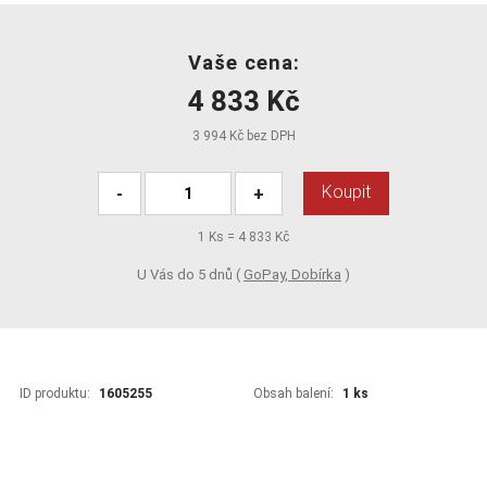
Vaše cena:
4 833 Kč
3 994 Kč bez DPH
Koupit
-
+
1
Ks =
4 833 Kč
U Vás do 5 dnů (
GoPay, Dobírka
)
ID produktu:
1605255
Obsah balení:
1 ks