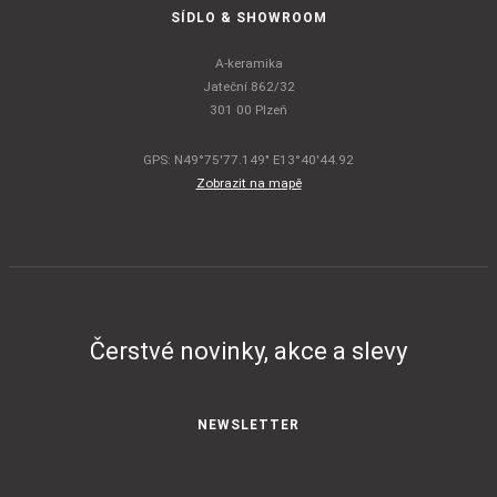
SÍDLO & SHOWROOM
A-keramika
Jateční 862/32
301 00 Plzeň
GPS: N49°75'77.149" E13°40'44.92
Zobrazit na mapě
Čerstvé novinky, akce a slevy
NEWSLETTER