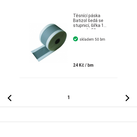
Těsnící páska
Batizol šedá se
stupnicí, šířka 120
mm, role 50 m
skladem
50 bm
24 Kč
/ bm
Předchozí
Následujíc
1