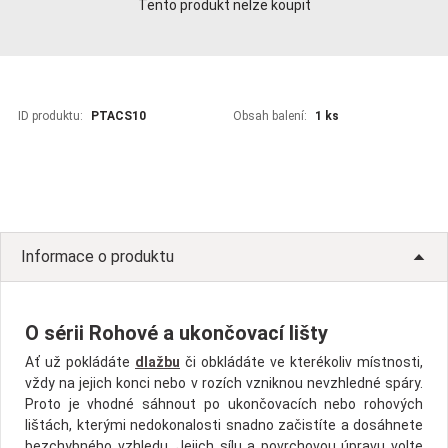
Tento produkt nelze koupit
ID produktu:
PTACS10
Obsah balení:
1 ks
Informace o produktu
O sérii Rohové a ukončovací lišty
Ať už pokládáte
dlažbu
či obkládáte ve kterékoliv místnosti,
vždy na jejich konci nebo v rozích vzniknou nevzhledné spáry.
Proto je vhodné sáhnout po ukončovacích nebo rohových
lištách, kterými nedokonalosti snadno začistíte a dosáhnete
bezchybného vzhledu. Jejich sílu a povrchovou úpravu volte