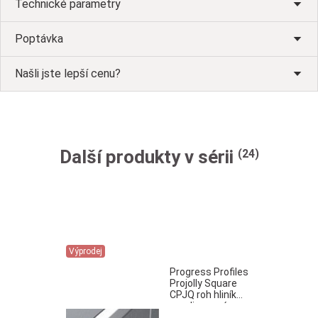
Technické parametry
Poptávka
Našli jste lepší cenu?
Další produkty v sérii
(24)
Výprodej
Progress Profiles
Projolly Square
CPJQ roh hliník
anodizované
stříbro