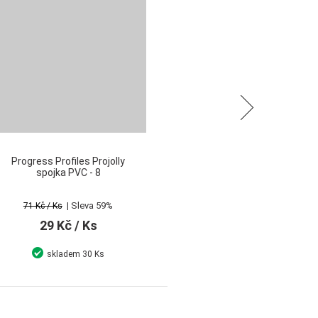
Následující
Progress Profiles Projolly
spojka PVC - 8
| Sleva 59%
71 Kč
/ Ks
29 Kč
/ Ks
skladem
30 Ks
Detail
Koupit