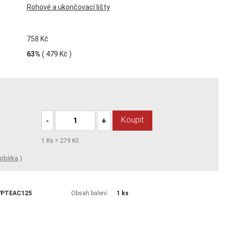
Rohové a ukončovací lišty
758 Kč
63%
(
479 Kč
)
Koupit
-
+
1
Ks =
279 Kč
obírka
)
/PTEAC125
Obsah balení:
1 ks