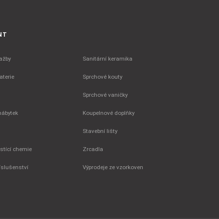
NT
ažby
Sanitární keramika
terie
Sprchové kouty
Sprchové vaničky
nábytek
Koupelnové doplňky
Stavební lišty
istící chemie
Zrcadla
íslušenství
Výprodeje ze vzorkoven