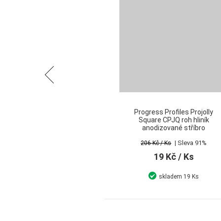
Předchozí
Progress Profiles Projolly
Square CPJQ roh hliník
anodizované stříbro
| Sleva 91%
206 Kč
/ Ks
19 Kč
/ Ks
skladem
19 Ks
Detail
Koupit