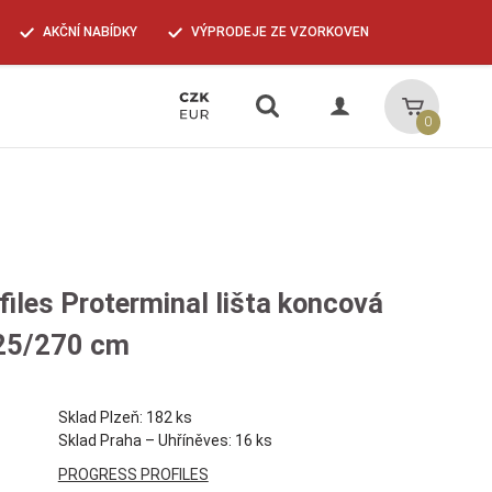
AKČNÍ NABÍDKY
VÝPRODEJE ZE VZORKOVEN
Vyhledávání
Košík
0
iles Proterminal lišta koncová
,25/270 cm
Sklad Plzeň: 182 ks
Sklad Praha – Uhříněves: 16 ks
PROGRESS PROFILES