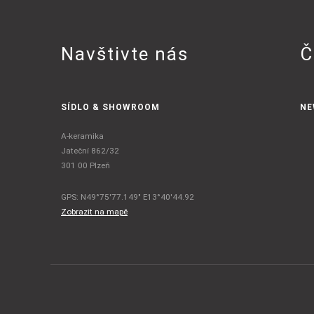
Navštivte nás
Č
SÍDLO & SHOWROOM
NE
A-keramika
Jateční 862/32
301 00 Plzeň
GPS: N49°75'77.149" E13°40'44.92
Zobrazit na mapě