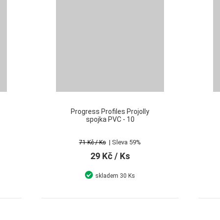
Progress Profiles Projolly
spojka PVC - 10
| Sleva 59%
71 Kč
/ Ks
29 Kč
/ Ks
skladem
30 Ks
Detail
Koupit