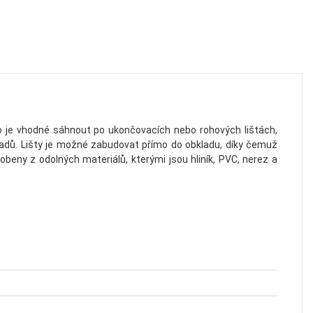
oto je vhodné sáhnout po ukončovacích nebo rohových lištách,
ladů. Lišty je možné zabudovat přímo do obkladu, díky čemuž
eny z odolných materiálů, kterými jsou hliník, PVC, nerez a