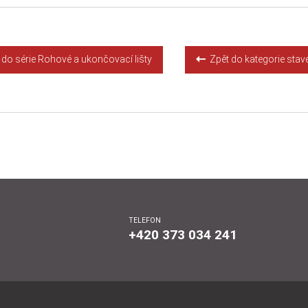
do série Rohové a ukončovací lišty
Zpět do kategorie staveb
TELEFON
+420 373 034 241