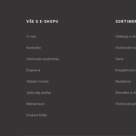
VŠE O E-SHOPU
SORTIME
O nás
Obklady a dl
Kontakty
Vodovodní ba
Obchodní podmínky
Vany
Doprava
Koupelnový 
Výdejní místa
Radiátory
Způsoby platby
Stavební a č
Reklamace
Technické př
Dodací lhůty