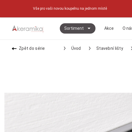
Vše pro vaši novou koupelnu na jednom místě
Sortiment
Akce
O ná
Zpět do série
Úvod
Stavební lišty