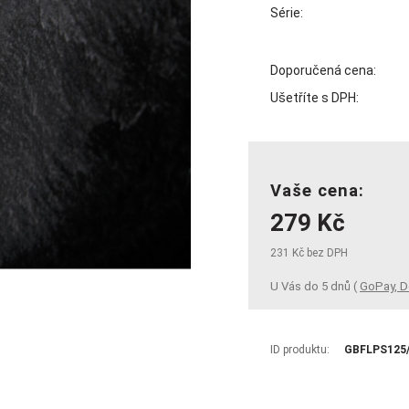
Série:
Doporučená cena:
Ušetříte s DPH:
Vaše cena:
279 Kč
231 Kč bez DPH
U Vás do 5 dnů (
GoPay, D
ID produktu:
GBFLPS125