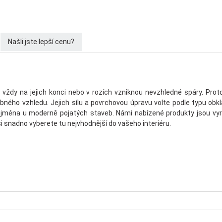
Našli jste lepší cenu?
, vždy na jejich konci nebo v rozích vzniknou nevzhledné spáry. Pr
ného vzhledu. Jejich sílu a povrchovou úpravu volte podle typu obk
ejména u moderně pojatých staveb. Námi nabízené produkty jsou vyrob
i snadno vyberete tu nejvhodnější do vašeho interiéru.