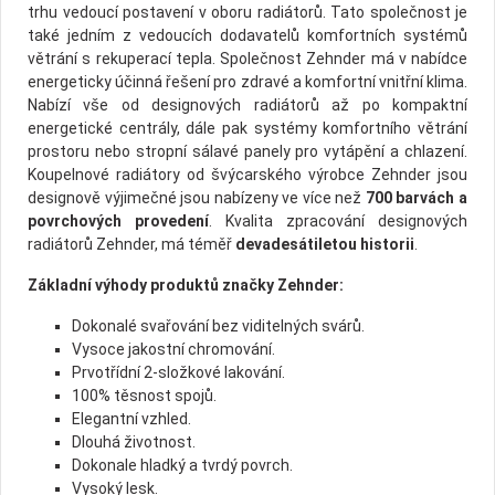
trhu vedoucí postavení v oboru radiátorů. Tato společnost je
také jedním z vedoucích dodavatelů komfortních systémů
větrání s rekuperací tepla. Společnost Zehnder má v nabídce
energeticky účinná řešení pro zdravé a komfortní vnitřní klima.
Nabízí vše od designových radiátorů až po kompaktní
energetické centrály, dále pak systémy komfortního větrání
prostoru nebo stropní sálavé panely pro vytápění a chlazení.
Koupelnové radiátory od švýcarského výrobce Zehnder jsou
designově výjimečné jsou nabízeny ve více než
700 barvách a
povrchových provedení
. Kvalita zpracování designových
radiátorů Zehnder, má téměř
devadesátiletou historii
.
Základní výhody produktů značky Zehnder:
Dokonalé svařování bez viditelných svárů.
Vysoce jakostní chromování.
Prvotřídní 2-složkové lakování.
100% těsnost spojů.
Elegantní vzhled.
Dlouhá životnost.
Dokonale hladký a tvrdý povrch.
Vysoký lesk.