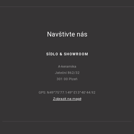
Navštivte nás
SÍDLO & SHOWROOM
A-keramika
Jateční 862/32
301 00 Plzeň
GPS: N49°75'77.149" E13°40'44.92
Zobrazit na mapě