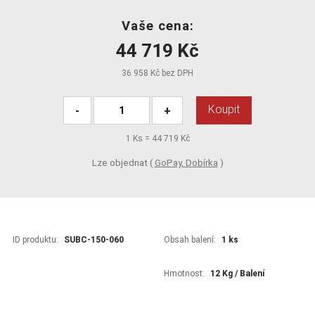
Vaše cena:
44 719 Kč
36 958 Kč bez DPH
Koupit
-
+
1
Ks =
44 719 Kč
Lze objednat (
GoPay, Dobírka
)
ID produktu:
SUBC-150-060
Obsah balení:
1 ks
Hmotnost:
12 Kg / Balení