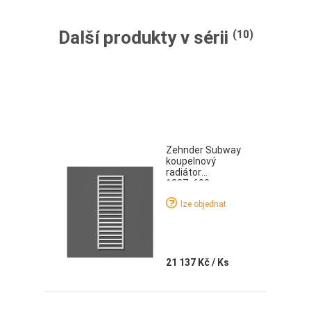
Další produkty v sérii
(10)
Zehnder Subway
koupelnový
radiátor
1837x600 mm
bílá
lze objednat
21 137 Kč
/ Ks