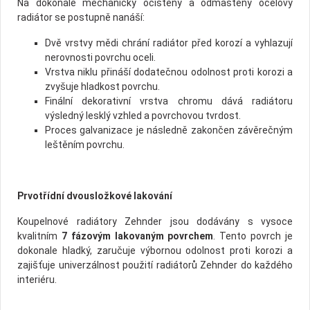
Na dokonale mechanicky očištěný a odmaštěný ocelový
radiátor se postupně nanáší:
Dvě vrstvy mědi chrání radiátor před korozí a vyhlazují
nerovnosti povrchu oceli.
Vrstva niklu přináší dodatečnou odolnost proti korozi a
zvyšuje hladkost povrchu.
Finální dekorativní vrstva chromu dává radiátoru
výsledný lesklý vzhled a povrchovou tvrdost.
Proces galvanizace je následně zakončen závěrečným
leštěním povrchu.
Prvotřídní dvousložkové lakování
Koupelnové radiátory Zehnder jsou dodávány s vysoce
kvalitním
7 fázovým lakovaným povrchem
. Tento povrch je
dokonale hladký, zaručuje výbornou odolnost proti korozi a
zajišťuje univerzálnost použití radiátorů Zehnder do každého
interiéru.