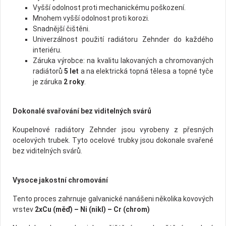
Vyšší odolnost proti mechanickému poškození.
Mnohem vyšší odolnost proti korozi.
Snadnější čištěni.
Univerzálnost použití radiátoru Zehnder do každého
interiéru.
Záruka výrobce: na kvalitu lakovaných a chromovaných
radiátorů
5 let
a na elektrická topná tělesa a topné tyče
je záruka
2 roky
.
Dokonalé svařování bez viditelných svárů
Koupelnové radiátory Zehnder jsou vyrobeny z přesných
ocelových trubek. Tyto ocelové trubky jsou dokonale svařené
bez viditelných svárů.
Vysoce jakostní chromování
Tento proces zahrnuje galvanické nanášeni několika kovových
vrstev
2xCu (měď) – Ni (nikl) – Cr (chrom)