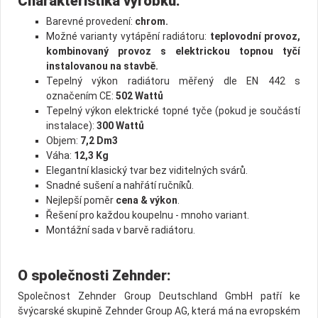
Charakteristika výrobku:
Barevné provedení:
chrom.
Možné varianty vytápění radiátoru:
teplovodní provoz,
kombinovaný provoz s elektrickou topnou tyčí
instalovanou na stavbě.
Tepelný výkon radiátoru měřený dle EN 442 s
označením CE:
502 Wattů
Tepelný výkon elektrické topné tyče (pokud je součástí
instalace):
300 Wattů
Objem:
7,2 Dm3
Váha:
12,3 Kg
Elegantní klasický tvar bez viditelných svárů.
Snadné sušení a nahřátí ručníků.
Nejlepší poměr
cena & výkon
.
Řešení pro každou koupelnu - mnoho variant.
Montážní sada v barvě radiátoru.
O společnosti Zehnder:
Společnost Zehnder Group Deutschland GmbH patří ke
švýcarské skupině Zehnder Group AG, která má na evropském