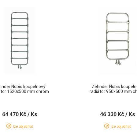
hnder Nobis koupelnový
Zehnder Nobis koupeln
átor 1520x500 mm chrom
radiátor 950x500 mm c
64 470 Kč
/ Ks
46 330 Kč
/ Ks
lze objednat
lze objednat