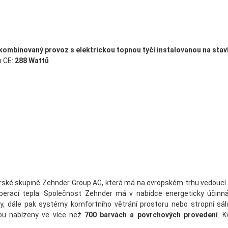
kombinovaný provoz s elektrickou topnou tyčí instalovanou na stav
 CE:
288 Wattů
ké skupině Zehnder Group AG, která má na evropském trhu vedoucí po
erací tepla. Společnost Zehnder má v nabídce energeticky účinná ř
y, dále pak systémy komfortního větrání prostoru nebo stropní sála
ou nabízeny ve více než
700 barvách a povrchových provedení
. 