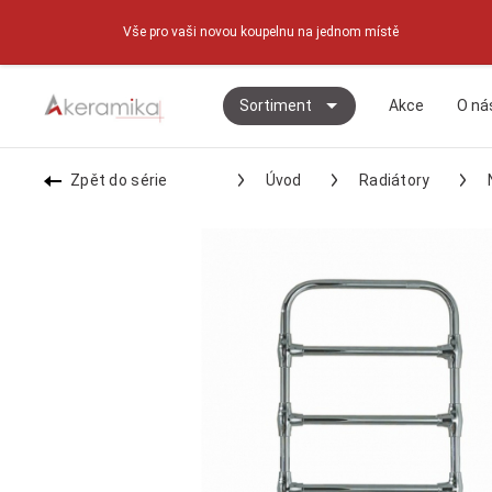
Vše pro vaši novou koupelnu na jednom místě
Sortiment
Akce
O ná
Zpět do série
Úvod
Radiátory