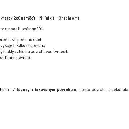
 vrstev
2xCu (měď) – Ni (nikl) – Cr (chrom)
or se postupně nanáší:
erovnosti povrchu oceli.
 zvyšuje hladkost povrchu.
ný lesklý vzhled a povrchovou tvrdost.
leštěním povrchu.
litním
7 fázovým lakovaným povrchem
. Tento povrch je dokonale 