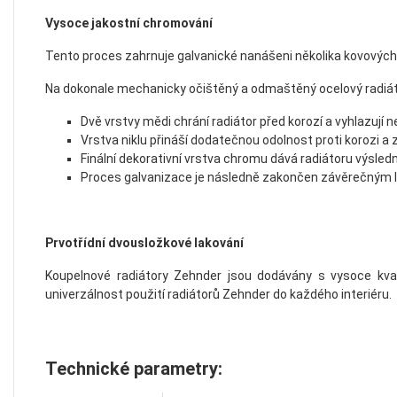
Vysoce jakostní chromování
Tento proces zahrnuje galvanické nanášeni několika kovových
Na dokonale mechanicky očištěný a odmaštěný ocelový radiát
Dvě vrstvy mědi chrání radiátor před korozí a vyhlazují n
Vrstva niklu přináší dodatečnou odolnost proti korozi a
Finální dekorativní vrstva chromu dává radiátoru výsled
Proces galvanizace je následně zakončen závěrečným 
Prvotřídní dvousložkové lakování
Koupelnové radiátory Zehnder jsou dodávány s vysoce kva
univerzálnost použití radiátorů Zehnder do každého interiéru.
Technické parametry: