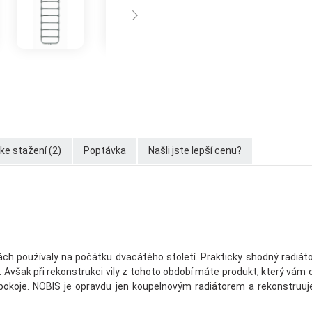
e stažení (2)
Poptávka
Našli jste lepší cenu?
ách používaly na počátku dvacátého století. Prakticky shodný radiáto
však při rekonstrukci vily z tohoto období máte produkt, který vám 
í pokoje. NOBIS je opravdu jen koupelnovým radiátorem a rekonstruu