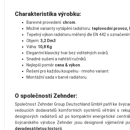
Charakteristika výrobku:
Barevné provedení:
chrom.
Možné varianty vytápění radiátoru:
teplovodní provoz, 
Tepelný výkon radiátoru měřený dle EN 442 s označením
Objem:
3,2 Dm3
Váha:
10,8 Kg
Elegantní klasický tvar bez viditelných svárů.
Snadné sušení a nahřátí ručníků.
Nejlepší poměr
cena & výkon
.
Řešení pro každou koupelnu - mnoho variant.
Montážní sada v barvě radiátoru.
O společnosti Zehnder:
Společnost Zehnder Group Deutschland GmbH patří ke švýcars
vedoucích dodavatelů komfortních systémů větrání s rekup
designových radiátorů až po kompaktní energetické centrál
švýcarského výrobce Zehnder jsou designově výjimečné js
devadesátiletou historii
.