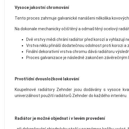
Vysoce jakostní chromování
Tento proces zahrnuje galvanické nanášeni několika kovových
Na dokonale mechanicky očištěný a odmaštěný ocelový radiát
Dvě vrstvy mědi chrání radiátor před korozí a vyhlazují n
Vrstva niklu přináší dodatečnou odolnost proti korozi a
Finální dekorativní vrstva chromu dává radiátoru výsled
Proces galvanizace je následně zakončen závěrečným 
Prvotřídní dvousložkové lakování
Koupelnové radiátory Zehnder jsou dodávány s vysoce kva
univerzálnost použití radiátorů Zehnder do každého interiéru.
Radiátor je možné objednat i v levém provedení