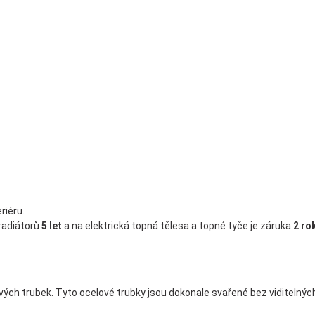
riéru.
radiátorů
5 let
a na elektrická topná tělesa a topné tyče je záruka
2 ro
ých trubek. Tyto ocelové trubky jsou dokonale svařené bez viditelnýc