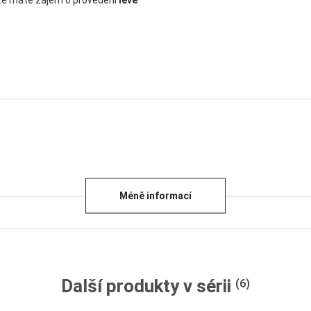
 že máte zájem o provedení
levé
Méně informací
Další produkty v sérii
(6)