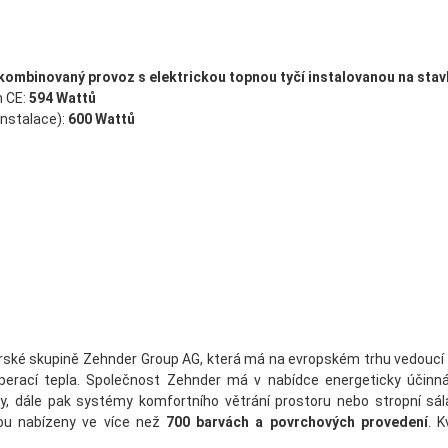
kombinovaný provoz s elektrickou topnou tyčí instalovanou na stav
 CE:
594 Wattů
instalace):
600 Wattů
ké skupině Zehnder Group AG, která má na evropském trhu vedoucí po
erací tepla. Společnost Zehnder má v nabídce energeticky účinná ř
y, dále pak systémy komfortního větrání prostoru nebo stropní sála
ou nabízeny ve více než
700 barvách a povrchových provedení
. 