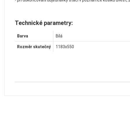
- při dokončování objednávky stačí v poznámce košíku uvést,
Technické parametry:
Barva
Bílá
Rozměr skutečný
1183x550