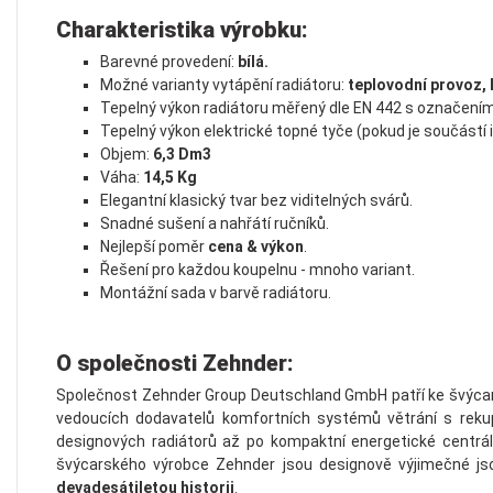
Charakteristika výrobku:
Barevné provedení:
bílá.
Možné varianty vytápění radiátoru:
teplovodní provoz, 
Tepelný výkon radiátoru měřený dle EN 442 s označením
Tepelný výkon elektrické topné tyče (pokud je součástí 
Objem:
6,3 Dm3
Váha:
14,5 Kg
Elegantní klasický tvar bez viditelných svárů.
Snadné sušení a nahřátí ručníků.
Nejlepší poměr
cena & výkon
.
Řešení pro každou koupelnu - mnoho variant.
Montážní sada v barvě radiátoru.
O společnosti Zehnder:
Společnost Zehnder Group Deutschland GmbH patří ke švýcars
vedoucích dodavatelů komfortních systémů větrání s rekup
designových radiátorů až po kompaktní energetické centrál
švýcarského výrobce Zehnder jsou designově výjimečné js
devadesátiletou historii
.