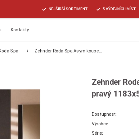
NEJŠIRŠÍ SORTIMENT
5 VÝDEJNÍCH MÍST
s
Kontakty
Hledat
Roda Spa
Zehnder Roda Spa Asym koupe...
Zehnder Roda
pravý 1183x
Dostupnost:
Výrobce:
Série: