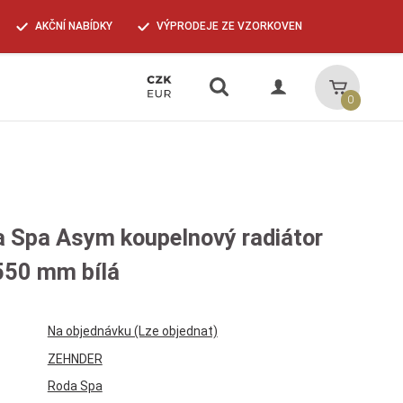
AKČNÍ NABÍDKY
VÝPRODEJE ZE VZORKOVEN
Vyhledávání
Košík
0
 Spa Asym koupelnový radiátor
550 mm bílá
Na objednávku (Lze objednat)
ZEHNDER
Roda Spa