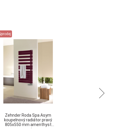
ýprodej
Následující
Zehnder Roda Spa Asym
koupelnový radiátor pravý
805x550 mm amenthyst
quartz