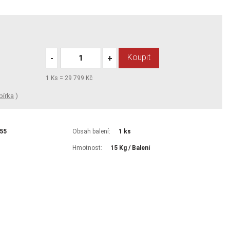
Koupit
-
+
1
Ks =
29 799 Kč
bírka
)
55
Obsah balení:
1 ks
Hmotnost:
15 Kg / Balení