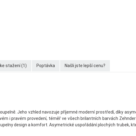
e stažení (1)
Poptávka
Našli jste lepší cenu?
oupelně. Jeho vzhled navozuje příjemné moderní prostředí, díky asym
v levém i pravém provedení, téměř ve všech brilantních barvách Zehnd
oupelny design a komfort. Asymetrické uspořádání plochých trubek, k