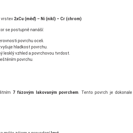
 vrstev
2xCu (měď) – Ni (nikl) – Cr (chrom)
or se postupně nanáší:
erovnosti povrchu oceli.
 zvyšuje hladkost povrchu.
ný lesklý vzhled a povrchovou tvrdost.
leštěním povrchu.
litním
7 fázovým lakovaným povrchem
. Tento povrch je dokonale 