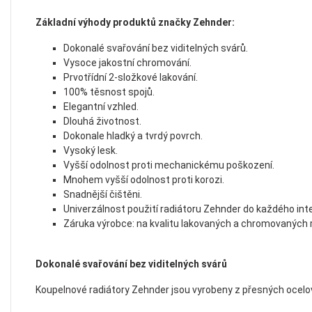
Základní výhody produktů značky Zehnder:
Dokonalé svařování bez viditelných svárů.
Vysoce jakostní chromování.
Prvotřídní 2-složkové lakování.
100% těsnost spojů.
Elegantní vzhled.
Dlouhá životnost.
Dokonale hladký a tvrdý povrch.
Vysoký lesk.
Vyšší odolnost proti mechanickému poškození.
Mnohem vyšší odolnost proti korozi.
Snadnější čištěni.
Univerzálnost použití radiátoru Zehnder do každého inte
Záruka výrobce: na kvalitu lakovaných a chromovaných 
Dokonalé svařování bez viditelných svárů
Koupelnové radiátory Zehnder jsou vyrobeny z přesných ocelov