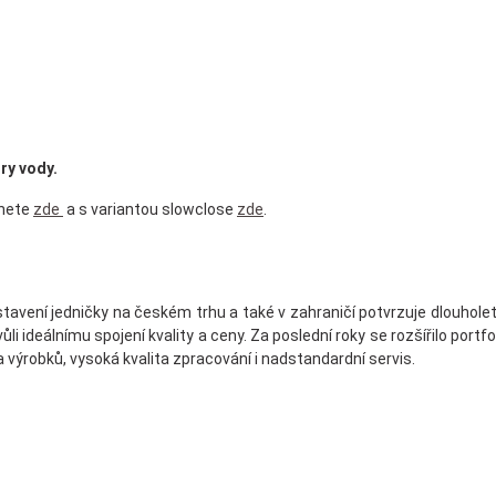
try vody.
znete
zde
a s variantou slowclose
zde
.
avení jedničky na českém trhu a také v zahraničí potvrzuje dlouholet
i ideálnímu spojení kvality a ceny. Za poslední roky se rozšířilo portfo
výrobků, vysoká kvalita zpracování i nadstandardní servis.