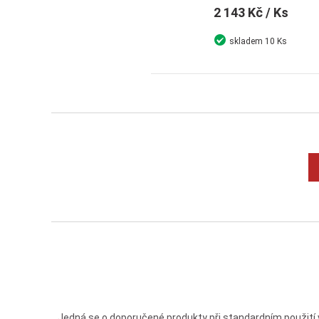
2 143 Kč
/ Ks
skladem
10 Ks
Detail
Koupit
Jedná se o doporučené produkty při standardním použití 