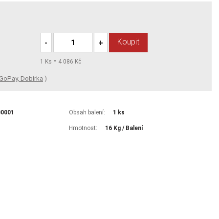
Koupit
-
+
1
Ks =
4 086 Kč
GoPay, Dobírka
)
00001
Obsah balení:
1 ks
Hmotnost:
16 Kg / Balení