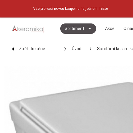
Vše pro vaši novou koupelnu na jednom místě
Sortiment
Akce
O ná
Zpět do série
Úvod
Sanitární keramik