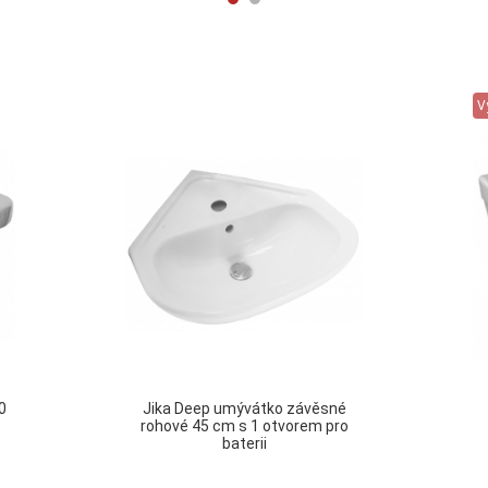
V
0
Jika Deep umývátko závěsné
rohové 45 cm s 1 otvorem pro
baterii