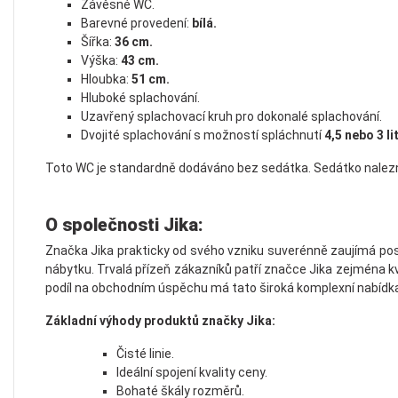
Závěsné WC.
Barevné provedení:
bílá.
Šířka:
36 cm.
Výška:
43 cm.
Hloubka:
51 cm.
Hluboké splachování.
Uzavřený splachovací kruh pro dokonalé splachování.
Dvojité splachování s možností spláchnutí
4,5 nebo 3 li
Toto WC je standardně dodáváno bez sedátka. Sedátko nale
O společnosti Jika:
Značka Jika prakticky od svého vzniku suverénně zaujímá post
nábytku. Trvalá přízeň zákazníků patří značce Jika zejména kvůl
podíl na obchodním úspěchu má tato široká komplexní nabídka 
Základní výhody produktů značky Jika:
Čisté linie.
Ideální spojení kvality ceny.
Bohaté škály rozměrů.