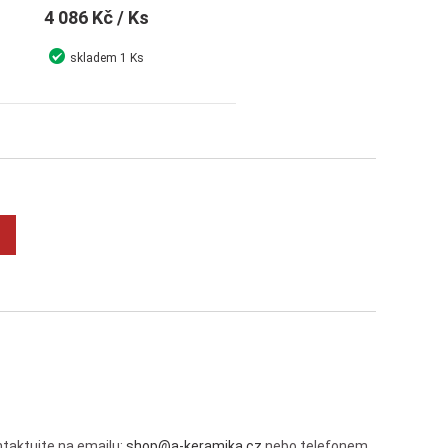
4 086 Kč
/ Ks
skladem
1 Ks
Detail
Koupit
taktujte na emailu:
shop@a-keramika.cz
nebo telefonem