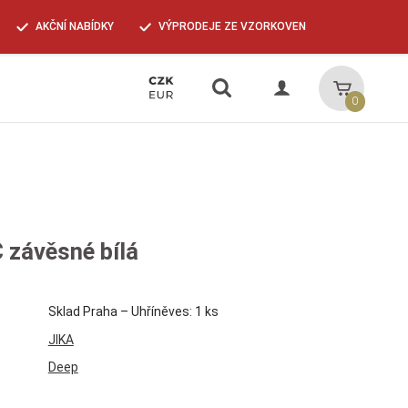
AKČNÍ NABÍDKY
VÝPRODEJE ZE VZORKOVEN
Vyhledávání
Košík
0
 závěsné bílá
Sklad Praha – Uhříněves: 1 ks
JIKA
Deep