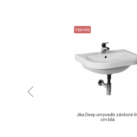
Výprodej
Předchozí
Jika Deep umyvadlo závěsné 6
cm bílá