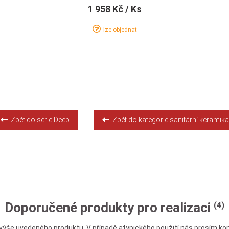
1 958 Kč
/ Ks
lze objednat
Detail
Koupit
Zpět do série Deep
Zpět do kategorie sanitární keramika
Doporučené produkty pro realizaci
(4)
výše uvedeného produktu. V případě atypického použití nás prosím kon