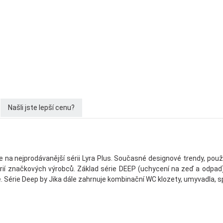
Našli jste lepší cenu?
e na nejprodávanější sérii Lyra Plus. Současné designové trendy, pou
érií značkových výrobců. Základ série DEEP (uchycení na zeď a odpad) 
ě. Série Deep by Jika dále zahrnuje kombinační WC klozety, umyvadla, s