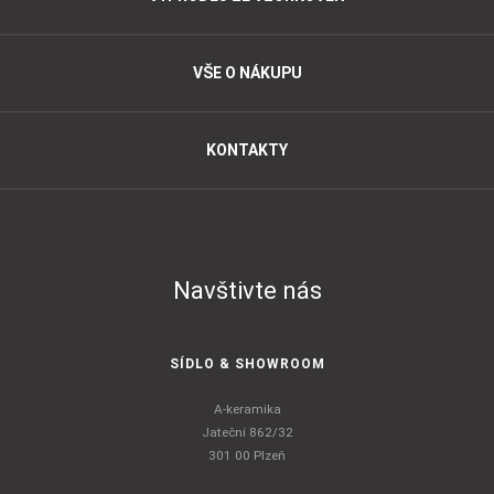
VŠE O NÁKUPU
KONTAKTY
Navštivte nás
SÍDLO & SHOWROOM
A-keramika
Jateční 862/32
301 00 Plzeň