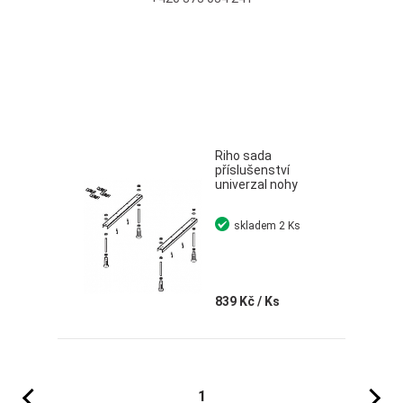
Riho sada
příslušenství
univerzal nohy
skladem
2 Ks
839 Kč
/ Ks
Předchozí
Následujíc
1