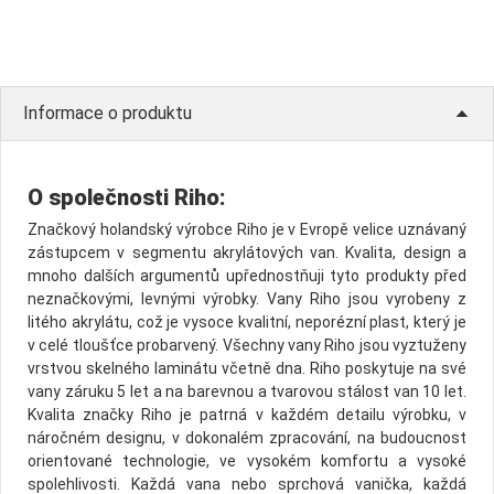
Informace o produktu
O společnosti Riho:
Značkový holandský výrobce Riho je v Evropě velice uznávaný
zástupcem v segmentu akrylátových van. Kvalita, design a
mnoho dalších argumentů upřednostňuji tyto produkty před
neznačkovými, levnými výrobky. Vany Riho jsou vyrobeny z
litého akrylátu, což je vysoce kvalitní, neporézní plast, který je
v celé tloušťce probarvený. Všechny vany Riho jsou vyztuženy
vrstvou skelného laminátu včetně dna. Riho poskytuje na své
vany záruku 5 let a na barevnou a tvarovou stálost van 10 let.
Kvalita značky Riho je patrná v každém detailu výrobku, v
náročném designu, v dokonalém zpracování, na budoucnost
orientované technologie, ve vysokém komfortu a vysoké
spolehlivosti. Každá vana nebo sprchová vanička, každá