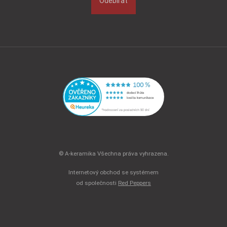
Odebírat
© A-keramika Všechna práva vyhrazena.
Internetový obchod se systémem
od společnosti
Red Peppers