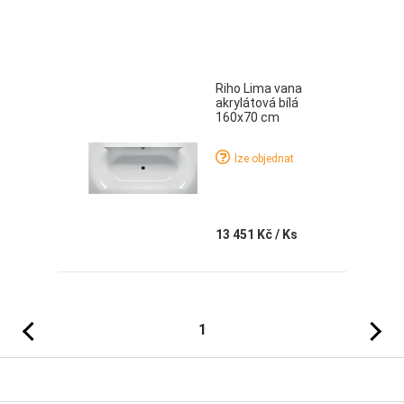
Riho Lima vana
akrylátová bílá
160x70 cm
lze objednat
13 451 Kč
/ Ks
Předchozí
Následujíc
1