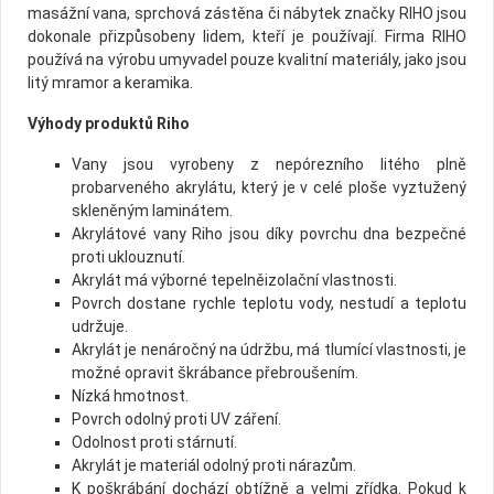
masážní vana, sprchová zástěna či nábytek značky RIHO jsou
dokonale přizpůsobeny lidem, kteří je používají. Firma RIHO
používá na výrobu umyvadel pouze kvalitní materiály, jako jsou
litý mramor a keramika.
Výhody produktů Riho
Vany jsou vyrobeny z nepórezního litého plně
probarveného akrylátu, který je v celé ploše vyztužený
skleněným laminátem.
Akrylátové vany Riho jsou díky povrchu dna bezpečné
proti uklouznutí.
Akrylát má výborné tepelněizolační vlastnosti.
Povrch dostane rychle teplotu vody, nestudí a teplotu
udržuje.
Akrylát je nenáročný na údržbu, má tlumící vlastnosti, je
možné opravit škrábance přebroušením.
Nízká hmotnost.
Povrch odolný proti UV záření.
Odolnost proti stárnutí.
Akrylát je materiál odolný proti nárazům.
K poškrábání dochází obtížně a velmi zřídka. Pokud k