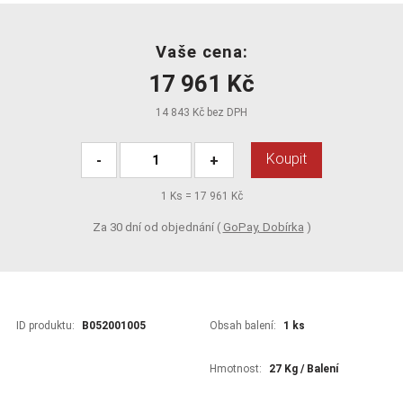
Vaše cena:
17 961 Kč
14 843 Kč bez DPH
Koupit
-
+
1
Ks =
17 961 Kč
Za 30 dní od objednání (
GoPay, Dobírka
)
ID produktu:
B052001005
Obsah balení:
1 ks
Hmotnost:
27 Kg / Balení