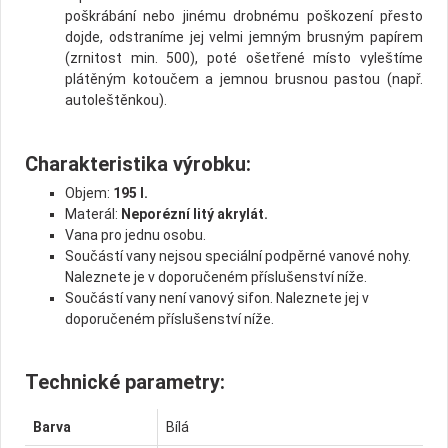
poškrábání nebo jinému drobnému poškození přesto
dojde, odstraníme jej velmi jemným brusným papírem
(zrnitost min. 500), poté ošetřené místo vyleštíme
plátěným kotoučem a jemnou brusnou pastou (např.
autoleštěnkou).
Charakteristika výrobku:
Objem:
195 l.
Materál:
Neporézní litý akrylát.
Vana pro jednu osobu.
Součástí vany nejsou speciální podpěrné vanové nohy.
Naleznete je v doporučeném příslušenství níže.
Součástí vany není vanový sifon. Naleznete jej v
doporučeném příslušenství níže.
Technické parametry:
Barva
Bílá