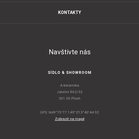
KONTAKTY
Navštivte nás
SÍDLO & SHOWROOM
A-keramika
Jateční 862/32
301 00 Plzeň
GPS: N49°75'77.149" E13°40'44.92
Zobrazit na mapě