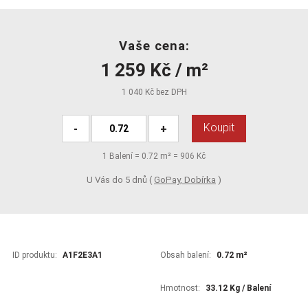
Vaše cena:
1 259 Kč / m²
1 040 Kč bez DPH
Koupit
-
+
1
Balení =
0.72
m² =
906 Kč
U Vás do 5 dnů (
GoPay, Dobírka
)
ID produktu:
A1F2E3A1
Obsah balení:
0.72 m²
Hmotnost:
33.12 Kg / Balení