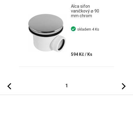
Alca sifon
vaničkový ∅ 90
mm chrom
skladem
4 Ks
594 Kč
/ Ks
Předchozí
Následujíc
1