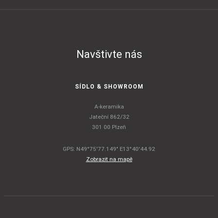
Navštivte nás
SÍDLO & SHOWROOM
A-keramika
Jateční 862/32
301 00 Plzeň
GPS: N49°75'77.149" E13°40'44.92
Zobrazit na mapě