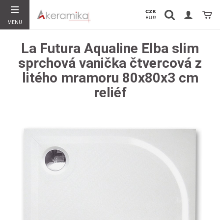
Vyhledávání
Koší
MENU
Hledat
La Futura Aqualine Elba slim
sprchová vanička čtvercová z
litého mramoru 80x80x3 cm
reliéf