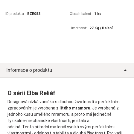
ID produktu:
BZE053
Obsah balení:
1 ks
Hmotnost:
27 Kg / Balení
Informace o produktu
O sérii Elba Reliéf
Designová nízká vanička s dlouhou životností a perfektním
zpracováním je vyrobena
z litého mramoru
. Je vyrobená z
jednoho kusu umělého mramoru, a proto má jedinečné
fyzikálně-mechanické vlastnosti, je stálá a
odolná. Tento přírodní materiál vyniká svými perfektními
vlastnostmi - odolnost, stabilita a dlouhá životnost. Pro vaši