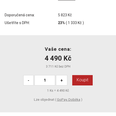
Doporučená cena:
5 823 Kč
Ušetříte s DPH:
23%
(
1 333 Kč
)
Vaše cena:
4 490 Kč
3 711 Kč bez DPH
Koupit
-
+
1
Ks =
4 490 Kč
Lze objednat (
GoPay, Dobírka
)