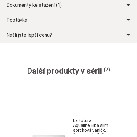
Dokumenty ke stažení (1)
Poptávka
Našli jste lepší cenu?
Další produkty v sérii
(7)
La Futura
Aqualine Elba slim
sprchová vanička
čtvercová z litého