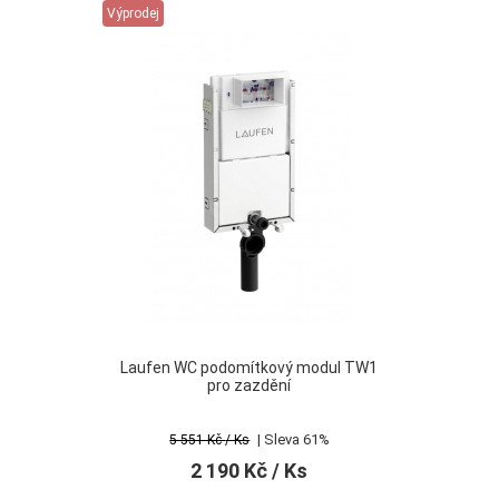
Výprodej
Laufen WC podomítkový modul TW1
pro zazdění
| Sleva 61%
5 551 Kč
/ Ks
2 190 Kč
/ Ks