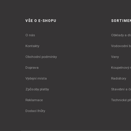
VŠE O E-SHOPU
SORTIME
O nás
Obklady a dl
Kontakty
Vodovodní ba
Obchodní podmínky
Vany
Doprava
Koupelnový 
Výdejní místa
Radiátory
Způsoby platby
Stavební a č
Reklamace
Technické př
Dodací lhůty