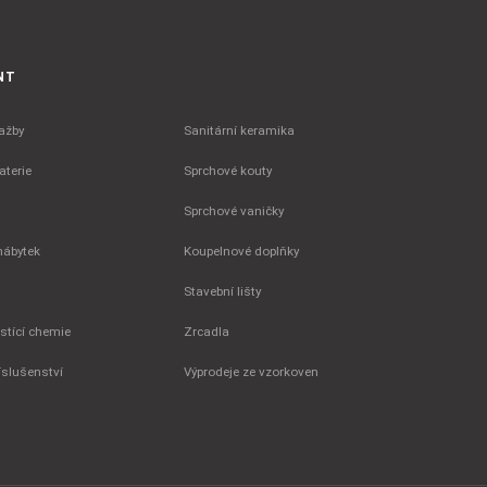
NT
ažby
Sanitární keramika
terie
Sprchové kouty
Sprchové vaničky
nábytek
Koupelnové doplňky
Stavební lišty
istící chemie
Zrcadla
íslušenství
Výprodeje ze vzorkoven