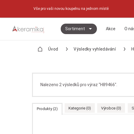
Vše pro vaši novou koupelnu na jednom místě
Sortiment
Akce
O ná
Úvod
Výsledky vyhledávání
H
Nalezeno 2 výsledků pro výraz "H89466".
Kategorie (0)
Výrobce (0)
S
Produkty (2)