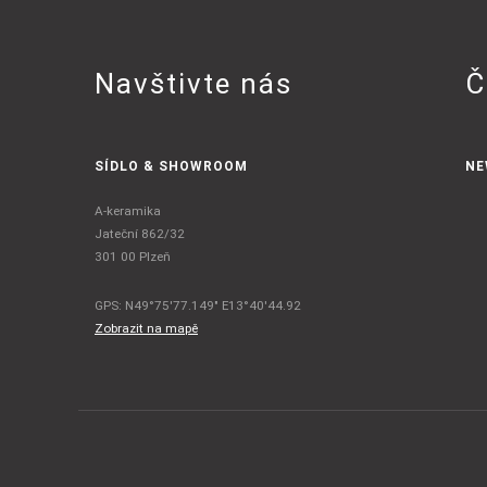
Navštivte nás
Č
SÍDLO & SHOWROOM
NE
A-keramika
Jateční 862/32
301 00 Plzeň
GPS: N49°75'77.149" E13°40'44.92
Zobrazit na mapě