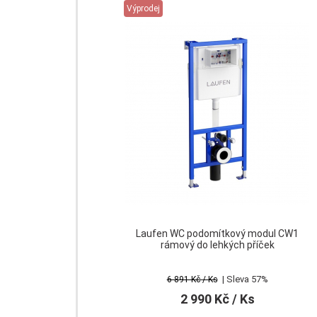
Výprodej
Laufen WC podomítkový modul CW1
rámový do lehkých příček
| Sleva 57%
6 891 Kč
/ Ks
2 990 Kč
/ Ks