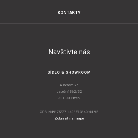
KONTAKTY
Navštivte nás
SÍDLO & SHOWROOM
A-keramika
Jateční 862/32
301 00 Plzeň
GPS: N49°75'77.149" E13°40'44.92
Zobrazit na mapě