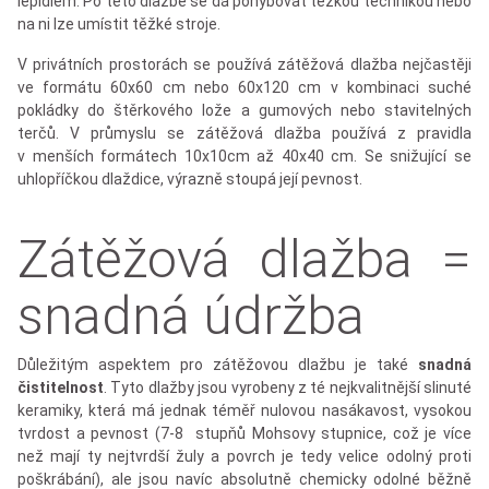
lepidlem. Po této dlažbě se dá pohybovat těžkou technikou nebo
na ni lze umístit těžké stroje.
V privátních prostorách se používá zátěžová dlažba nejčastěji
ve formátu 60x60 cm nebo 60x120 cm v kombinaci suché
pokládky do štěrkového lože a gumových nebo stavitelných
terčů. V průmyslu se zátěžová dlažba používá z pravidla
v menších formátech 10x10cm až 40x40 cm. Se snižující se
uhlopříčkou dlaždice, výrazně stoupá její pevnost.
Zátěžová dlažba =
snadná údržba
Důležitým aspektem pro zátěžovou dlažbu je také
snadná
čistitelnost
. Tyto dlažby jsou vyrobeny z té nejkvalitnější slinuté
keramiky, která má jednak téměř nulovou nasákavost, vysokou
tvrdost a pevnost (7-8 stupňů Mohsovy stupnice, což je více
než mají ty nejtvrdší žuly a povrch je tedy velice odolný proti
poškrábání), ale jsou navíc absolutně chemicky odolné běžně