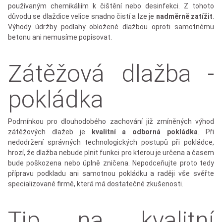
používaným chemikáliím k čištění nebo desinfekci. Z tohoto
důvodu se dlaždice velice snadno čistí a lze je
nadměrně zatížit
.
Výhody údržby podlahy obložené dlažbou oproti samotnému
betonu ani nemusíme popisovat.
Zátěžová dlažba -
pokládka
Podmínkou pro dlouhodobého zachování již zmíněných výhod
zátěžových dlažeb je
kvalitní a odborná pokládka
. Při
nedodržení správných technologických postupů při pokládce,
hrozí, že dlažba nebude plnit funkci pro kterou je určena a časem
bude poškozena nebo úplně zničena. Nepodceňujte proto tedy
přípravu podkladu ani samotnou pokládku a raději vše svěřte
specializované firmě, která má dostatečné zkušenosti.
Tip na kvalitní