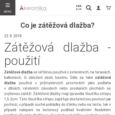
Vyhledávání
Koší
MENU
Hledat
Co je zátěžová dlažba?
23. 8. 2018
Zátěžová dlažba -
použití
Zátěžová dlažba
se většinou používá v exteriérech, na terasách,
balkonech, či obložení okolo bazénu. Dále se také
zátěžová
dlažba
používá v průmyslových prostorách jako podlaha
v dílnách, výrobních závodech nebo prodejních plochách se
zvýšenou zátěží. Zátěžové dlažby mají zpravidla tloušťku střepu
1,5-2cm. Tato tloušťka střepu zajišťuje dostatečnou pevnost jak
pochozí, v případě suché pokládky do štěrku nebo na terče, tak v
případě nalepení na betonový podklad kvalitním flexibilním