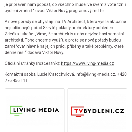
je připraven nám popsat, co všechno musel ve svém životě tzn. i
bydlení změnit.“ uvádí Viktor Nový, programový ředitel.
A nové pořady se chystají i na TV Architect, která vysílá aktuálně
nejoblíbenější pořad Skryté poklady architektury pohledem
Zdeňka Lukeše. „Víme, že architekty u nás nejvíce baví samotní
architekti. Toho chceme využít, a proto se nové pořady budou
zaměřovat hlavně na jejich práci, příběhy a také problémy, které
denně řeší.“ dodává Viktor Nový.
Oficiální stránky (rozcestník):
https://www.living-media.cz
Kontaktní osoba: Lucie Kratochvílová, info@living-media.cz, +420
776 456 111