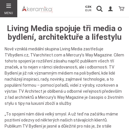
Vyhledávání
Koší
MENU
Hledat
Living Media spojuje tři media o
bydlení, architektuře a lifestylu
Nově vzniklá mediální skupina Living Media zastřešuje
TVbydleni.cz, TVarchitect.com a Mercury’s Way Magazine. Cílem
tohoto spojení je rozšíření zásahu napříč publikem všech tří
značek, a to nejen v rámci sledovanosti, ale i odbornosti. TV
Bydlení je již rok významným médiem na poli bydlení, kde lidé
nacházejí inspiraci, rady, novinky, zajímavé technologie, a to
populární formou – pomocí pořadů, videí z výroby, vzorkoven a
výstav. TV Architect je oblíbená u odborné veřejnosti především
z řad architektů a Mercury‘s Way Magazine je časopis o životním
stylu s tipy na luxusní zboží a služby.
„To spojení nám dává velký smysl. A už teď na začátku máme
pozitivní odezvy od některých našich stávajících klientů.
Publikum TV Bydlení je jasné a důležité pro nás je, že stále