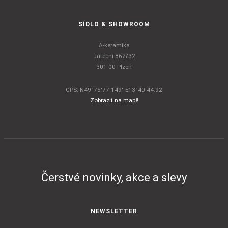
SÍDLO & SHOWROOM
A-keramika
Jateční 862/32
301 00 Plzeň
GPS: N49°75'77.149" E13°40'44.92
Zobrazit na mapě
Čerstvé novinky, akce a slevy
NEWSLETTER