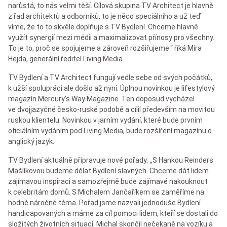
narůstá, to nás velmi těší. Cílová skupina TV Architect je hlavně
z řad architektů a odborníků, to je něco speciálního a už teď
víme, že to to skvěle doplňuje s TV Bydlení. Chceme hlavně
využít synergií mezi médii a maximalizovat přínosy pro všechny.
To je to, proč se spojujeme a zároveň rozšiřujeme.“ říká Míra
Hejda, generální ředitel Living Media.
TV Bydlení a TV Architect fungují vedle sebe od svých počátků,
k užší spolupráci ale došlo až nyní. Úplnou novinkou je lifestylový
magazín Mercury’s Way Magazine. Ten doposud vycházel
ve dvojjazyčné česko-ruské podobě a cílil především na movitou
ruskou klientelu. Novinkou v jarním vydání, které bude prvním
oficiálním vydáním pod Living Media, bude rozšíření magazínu o
anglický jazyk.
TV Bydlení aktuálně připravuje nové pořady: „S Hankou Reinders
Mašlíkovou budeme dělat Bydlení slavných. Chceme dát lidem
zajímavou inspiraci a samozřejmě bude zajímavé nakouknout
k celebritám domů. S Michalem Jančaříkem se zaměříme na
hodně náročné téma. Pořad jsme nazvali jednoduše Bydlení
handicapovaných a máme za cíl pomoci lidem, kteří se dostali do
složitých životních situací. Michal skončil nečekaně na vozíku a