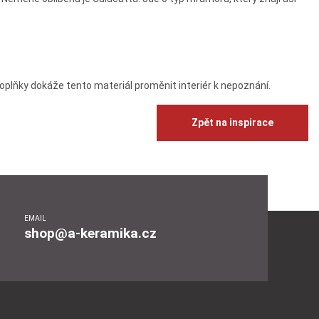
plňky dokáže tento materiál proměnit interiér k nepoznání.
Zpět na inspirace
EMAIL
shop@a-keramika.cz