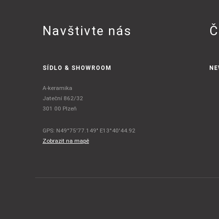
Navštivte nás
Č
SÍDLO & SHOWROOM
NE
A-keramika
Jateční 862/32
301 00 Plzeň
GPS: N49°75'77.149" E13°40'44.92
Zobrazit na mapě