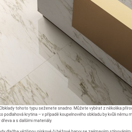
Obklady tohoto typu seženete snadno. Můžete vybírat z několika přírod
ako podlahová krytina – v případě koupelnového obkladu by kvůli němu 
dřeva a s dalšími materiály.
dy dlažba většinou pískové či béžové barvy se zajímavým stínováním. 