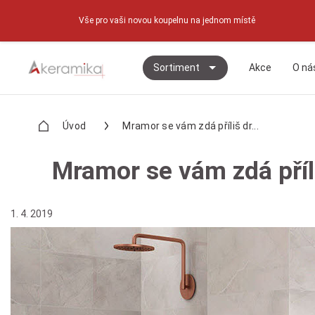
Vše pro vaši novou koupelnu na jednom místě
Sortiment
Akce
O ná
Úvod
Mramor se vám zdá příliš dr...
Mramor se vám zdá příl
1. 4. 2019