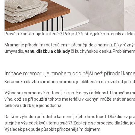
Právě rekonstruujete interiér? Pak jistě řešíte, jaké materiály a de
Mramor je přírodním materiálem – přesněji jde o horninu. Díky různ
umyvadlo,
vanu
,
dlažbu a obklady
či kuchyňskou desku. Problémem j
Imitace mramoru je mnohem odolnější než přírodní kám
Keramická dlažba s imitací mramoru je oblíbená a na rozdíl od přír
Výhodou mramorové imitace je kromě ceny i odolnost. U pravého mram
víno, což se při použití tohoto materiálu v kuchyni může stát snadno
celková údržba je jednoduchá.
Další nevýhodou přírodního kamene je jeho hmotnost. Dlaždice z pr
stejné a výsledek kvůli tomu
umělý
? Zeptejte se prodejce dlaždic, jak
Výsledek pak bude působit přirozenějším dojmem.