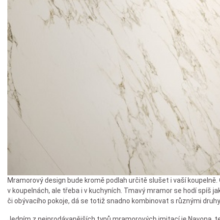
Mramorový design bude kromě podlah určitě slušet i vaší koupelně. 
v koupelnách, ale třeba i v kuchyních. Tmavý mramor se hodí spíš j
či obývacího pokoje, dá se totiž snadno kombinovat s různými druhy 
Jedním z nejprodávanějších typů mramorových imitací je Navona, te