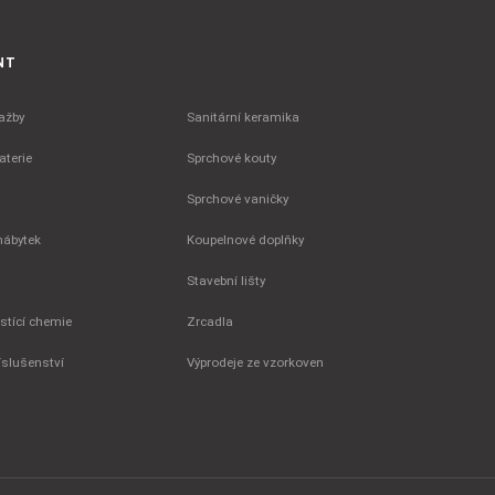
NT
ažby
Sanitární keramika
terie
Sprchové kouty
Sprchové vaničky
nábytek
Koupelnové doplňky
Stavební lišty
istící chemie
Zrcadla
íslušenství
Výprodeje ze vzorkoven