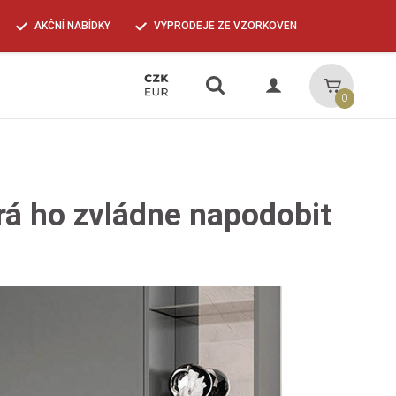
AKČNÍ NABÍDKY
VÝPRODEJE ZE VZORKOVEN
Vyhledávání
Košík
0
rá ho zvládne napodobit