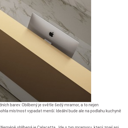
ních barev. Oblíbený je světle šedý mramor, a to nejen
mohla místnost vypadat menší. Ideální bude ale na podlahu kuchyně
Neméně oblíbená je Calacatta. Jde o typ mramoru, který znají asi