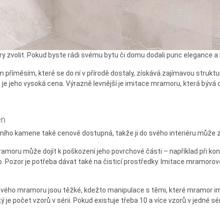
kory zvolit. Pokud byste rádi svému bytu či domu dodali punc elegance 
ým příměsím, které se do ní v přírodě dostaly, získává zajímavou stru
e jeho vysoká cena. Výrazně levnější je imitace mramoru, která bývá
en
odního kamene také cenově dostupná, takže ji do svého interiéru může 
oru může dojít k poškození jeho povrchové části – například při konta
. Pozor je potřeba dávat také na čisticí prostředky. Imitace mramorové 
avého mramoru jsou těžké, kdežto manipulace s těmi, které mramor imi
ý je počet vzorů v sérii. Pokud existuje třeba 10 a více vzorů v jedné sér