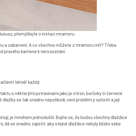
a luxusu, přemýšlejte o imitaci mramoru.
kturu a zabarvení. A co všechno můžete z mramoru mít? Třeba
 od pravého kamene k nerozeznání.
začlenit téměř každý.
ktu s některými potravinami jako je citron, borůvky či červené
dlažby se tak snadno nepoškodí, není problém ji vyčistit a její
tují, je mnohem jednodušší. Bojíte se, že budou všechny dlaždice
ii, dá se snadno zajistit, aby stejné dlaždice nebyly blízko sebe.