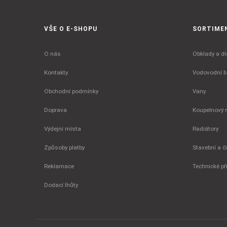
VŠE O E-SHOPU
SORTIME
O nás
Obklady a dl
Kontakty
Vodovodní ba
Obchodní podmínky
Vany
Doprava
Koupelnový 
Výdejní místa
Radiátory
Způsoby platby
Stavební a č
Reklamace
Technické př
Dodací lhůty