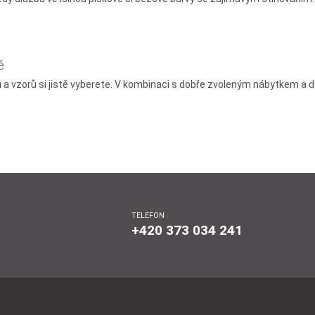
ě
a vzorů si jistě vyberete. V kombinaci s dobře zvoleným nábytkem a do
TELEFON
+420 373 034 241