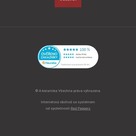
© A-keramika Všechna práva vyhrazena.
Internetový obchod se systémem
od společnosti
Red Peppers