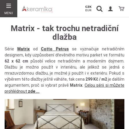
Vyhledávání
Koší
MENU
Hledat
Matrix - tak trochu netradiční
dlažba
Série
Matrix
od
Cotto Petrus
se vyznačuje netradičním
designem, kdy uzpůsobení dřevěného motivu parket ve formátu
62 x 62 cm
působí velice netradičním a moderním dojmem.
Dlažbu je možno použít v interiéru, ale jelikož se jedná o
mrazuvzdornou dlažbu, je možné ji použít i v exteriéru. Pokud s
výběrem této dlažby ještě váháte, tak cena
299 Kč / m2
je dalším
argumentem, proč si vybrat právě
Matrix
.
Celou sérii si můžete
prohlédnout
zde ...