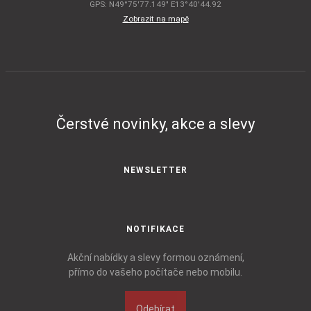
GPS: N49°75'77.149" E13°40'44.92
Zobrazit na mapě
Čerstvé novinky, akce a slevy
NEWSLETTER
NOTIFIKACE
Akční nabídky a slevy formou oznámení,
přímo do vašeho počítače nebo mobilu.
Odebírat