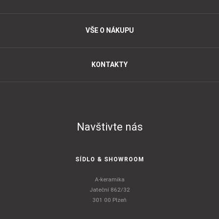
VŠE O NÁKUPU
KONTAKTY
Navštivte nás
SÍDLO & SHOWROOM
A-keramika
Jateční 862/32
301 00 Plzeň