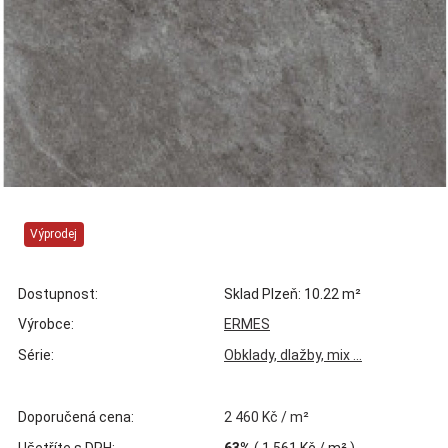
Výprodej
Dostupnost:
Sklad Plzeň: 10.22 m²
Výrobce:
ERMES
Série:
Obklady, dlažby, mix ...
Doporučená cena:
2 460 Kč / m²
Ušetříte s DPH:
63%
(
1 561 Kč
/ m² )