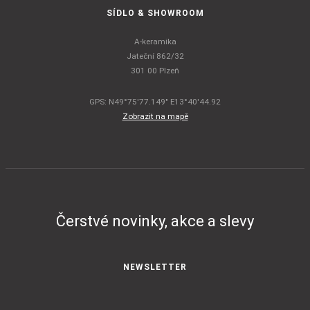
SÍDLO & SHOWROOM
A-keramika
Jateční 862/32
301 00 Plzeň
GPS: N49°75'77.149" E13°40'44.92
Zobrazit na mapě
Čerstvé novinky, akce a slevy
NEWSLETTER