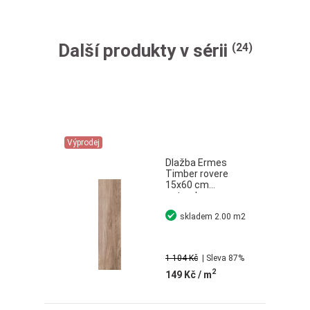
Další produkty v sérii
(24)
Výprodej
Dlažba Ermes
Timber rovere
15x60 cm
naturale
skladem
2.00 m2
1 104 Kč
| Sleva 87%
2
149 Kč
/ m