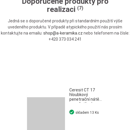
Doporučené produkty pro
realizaci
(7)
Jedná se o doporučené produkty při standardním použití výše
uvedeného produktu. V případě atypického použití nás prosím
kontaktujte na emailu:
shop@a-keramika.cz
nebo telefonem na čísle:
+420 373 034 241
Ceresit CT 17
hloubkový
penetrační nátěr
pro ošetření
savých podkladů
skladem
13 Ks
5 l