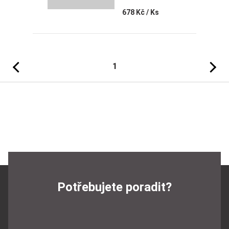
678 Kč
/ Ks
Předchozí
Následujíc
1
Potřebujete poradit?