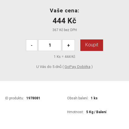
Vaše cena:
444 Kč
367 Kč bez DPH
Koupit
-
+
1
Ks =
444 Kč
U Vás do 5 dnů (
GoPay, Dobírka
)
ID produktu:
1978081
Obsah balení:
1 ks
Hmotnost:
5 Kg / Balení