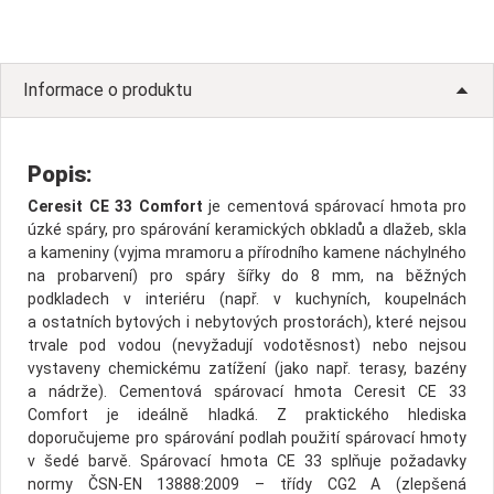
Informace o produktu
Popis:
Ceresit CE 33 Comfort
je cementová spárovací hmota pro
úzké spáry, pro spárování keramických obkladů a dlažeb, skla
a kameniny (vyjma mramoru a přírodního kamene náchylného
na probarvení) pro spáry šířky do 8 mm, na běžných
podkladech v interiéru (např. v kuchyních, koupelnách
a ostatních bytových i nebytových prostorách), které nejsou
trvale pod vodou (nevyžadují vodotěsnost) nebo nejsou
vystaveny chemickému zatížení (jako např. terasy, bazény
a nádrže). Cementová spárovací hmota Ceresit CE 33
Comfort je ideálně hladká. Z praktického hlediska
doporučujeme pro spárování podlah použití spárovací hmoty
v šedé barvě. Spárovací hmota CE 33 splňuje požadavky
normy ČSN-EN 13888:2009 – třídy CG2 A (zlepšená