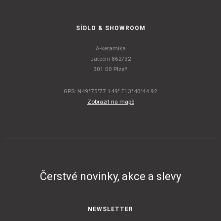
SÍDLO & SHOWROOM
A-keramika
Jateční 862/32
301 00 Plzeň
GPS: N49°75'77.149" E13°40'44.92
Zobrazit na mapě
Čerstvé novinky, akce a slevy
NEWSLETTER