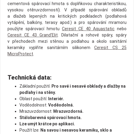
cementová spárovací hmota s doplňkovou charakteristikou,
vysokou otěruvzdorností). V případě spárování obkladů
a dlažeb lepených na kritických podkladech (podlahová
vytápění, balkóny, terasy apod.) a pro spárování mramoru
použijte spárovací hmotu
Ceresit CE 40 Aquastatic
nebo
Ceresit CE 43 Grand‘Elit
. Dilatační a rohové spáry, spáry
v přechodech mezi stěnou a podlahou a okolo sanitární
keramiky vyplňte sanitárním silikonem
Ceresit CS 25
MicroProtect
.
Technická data:
Základní použití:
Pro savé i nesavé obklady a dlažby na
podlahy i na stěny.
Oblast použití:
Interiér.
Voděodolnost:
Voděodolná.
Mrazuvzdornost:
Mrazuvzdorná.
Stálobarevná spárovací hmota.
Lze umýt krátce po aplikaci.
Použít lze:
Na savou i nesavou keramiku, sklo a