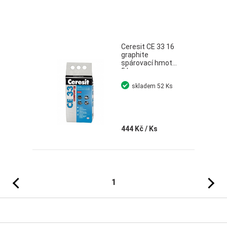
Ceresit CE 33 16
graphite
spárovací hmota
5 kg
skladem
52 Ks
444 Kč
/ Ks
Předchozí
Následujíc
1