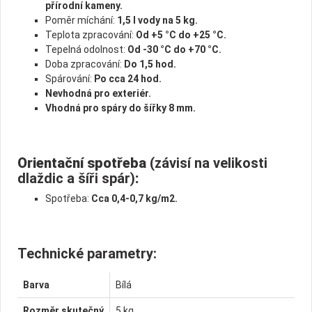
přírodní kameny.
Poměr míchání:
1,5 l vody na 5 kg.
Teplota zpracování:
Od +5 °C do +25 °C.
Tepelná odolnost:
Od -30 °C do +70 °C.
Doba zpracování:
Do 1,5 hod.
Spárování:
Po cca 24 hod.
Nevhodná pro exteriér.
Vhodná pro spáry do šířky 8 mm.
Orientační spotřeba
(závisí na velikosti
dlaždic a šíři spár)
:
Spotřeba:
Cca 0,4-0,7 kg/m2.
Technické parametry:
Barva
Bílá
Rozměr skutečný
5 kg