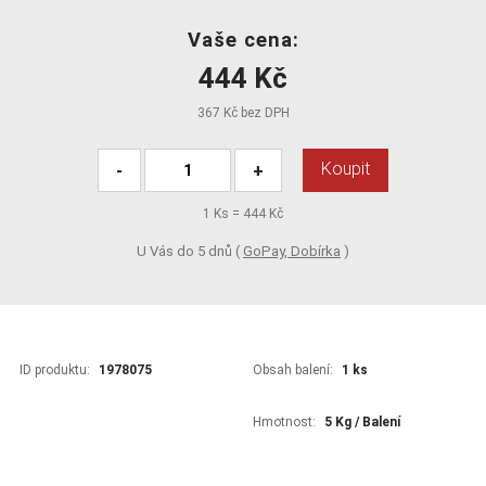
Vaše cena:
444 Kč
367 Kč bez DPH
Koupit
-
+
1
Ks =
444 Kč
U Vás do 5 dnů (
GoPay, Dobírka
)
ID produktu:
1978075
Obsah balení:
1 ks
Hmotnost:
5 Kg / Balení