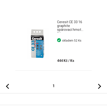
Ceresit CE 33 16
graphite
spárovací hmota
5 kg
skladem
52 Ks
444 Kč
/ Ks
Předchozí
Následujíc
1