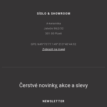
SÍDLO & SHOWROOM
A-keramika
Jateční 862/32
301 00 Plzeň
GPS: N49°75'77.149" E13°40'44.92
Zobrazit na mapě
Čerstvé novinky, akce a slevy
NEWSLETTER