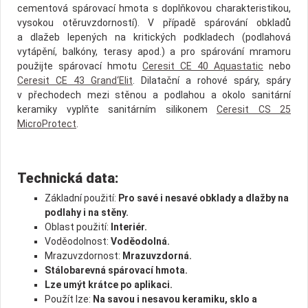
cementová spárovací hmota s doplňkovou charakteristikou,
vysokou otěruvzdorností). V případě spárování obkladů
a dlažeb lepených na kritických podkladech (podlahová
vytápění, balkóny, terasy apod.) a pro spárování mramoru
použijte spárovací hmotu
Ceresit CE 40 Aquastatic
nebo
Ceresit CE 43 Grand‘Elit
. Dilatační a rohové spáry, spáry
v přechodech mezi stěnou a podlahou a okolo sanitární
keramiky vyplňte sanitárním silikonem
Ceresit CS 25
MicroProtect
.
Technická data:
Základní použití:
Pro savé i nesavé obklady a dlažby na
podlahy i na stěny.
Oblast použití:
Interiér.
Voděodolnost:
Voděodolná.
Mrazuvzdornost:
Mrazuvzdorná.
Stálobarevná spárovací hmota.
Lze umýt krátce po aplikaci.
Použít lze:
Na savou i nesavou keramiku, sklo a