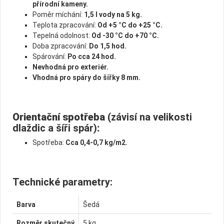
přírodní kameny.
Poměr míchání:
1,5 l vody na 5 kg.
Teplota zpracování:
Od +5 °C do +25 °C.
Tepelná odolnost:
Od -30 °C do +70 °C.
Doba zpracování:
Do 1,5 hod.
Spárování:
Po cca 24 hod.
Nevhodná pro exteriér.
Vhodná pro spáry do šířky 8 mm.
Orientační spotřeba
(závisí na velikosti
dlaždic a šíři spár)
:
Spotřeba:
Cca 0,4-0,7 kg/m2.
Technické parametry:
Barva
Šedá
Rozměr skutečný
5 kg