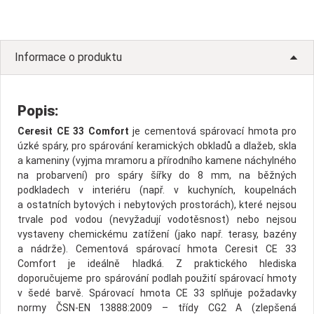
Informace o produktu
Popis:
Ceresit CE 33 Comfort
je cementová spárovací hmota pro
úzké spáry, pro spárování keramických obkladů a dlažeb, skla
a kameniny (vyjma mramoru a přírodního kamene náchylného
na probarvení) pro spáry šířky do 8 mm, na běžných
podkladech v interiéru (např. v kuchyních, koupelnách
a ostatních bytových i nebytových prostorách), které nejsou
trvale pod vodou (nevyžadují vodotěsnost) nebo nejsou
vystaveny chemickému zatížení (jako např. terasy, bazény
a nádrže). Cementová spárovací hmota Ceresit CE 33
Comfort je ideálně hladká. Z praktického hlediska
doporučujeme pro spárování podlah použití spárovací hmoty
v šedé barvě. Spárovací hmota CE 33 splňuje požadavky
normy ČSN-EN 13888:2009 – třídy CG2 A (zlepšená