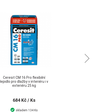
Následující
Ceresit CM 16 Pro flexibilní
C
lepidlo pro dlažby v interiéru i v
exteriéru 25 kg
684 Kč
/ Ks
skladem
134 Ks