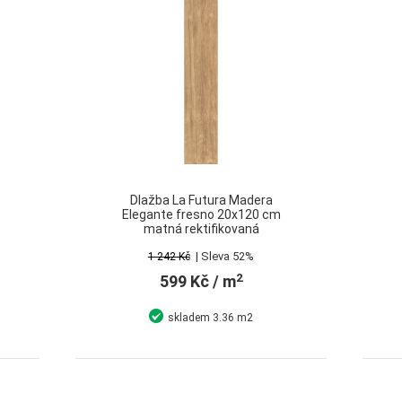
Dlažba La Futura Madera
Elegante fresno 20x120 cm
matná rektifikovaná
| Sleva 52%
1 242 Kč
2
599 Kč
/ m
skladem
3.36 m2
Detail
Koupit