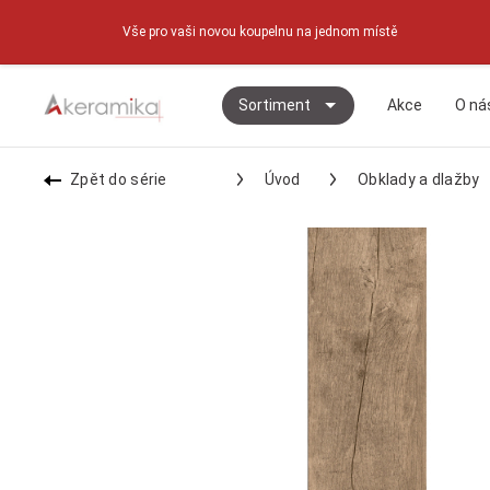
Vše pro vaši novou koupelnu na jednom místě
Sortiment
Akce
O ná
Zpět do série
Úvod
Obklady a dlažby