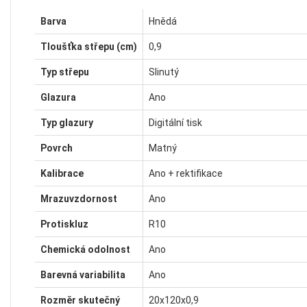
Barva
Hnědá
Tloušťka střepu (cm)
0,9
Typ střepu
Slinutý
Glazura
Ano
Typ glazury
Digitální tisk
Povrch
Matný
Kalibrace
Ano + rektifikace
Mrazuvzdornost
Ano
Protiskluz
R10
Chemická odolnost
Ano
Barevná variabilita
Ano
Rozměr skutečný
20x120x0,9