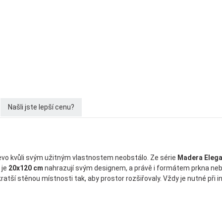
Našli jste lepší cenu?
evo kvůli svým užitným vlastnostem neobstálo. Ze série
Madera Eleg
 je
20x120 cm
nahrazují svým designem, a právě i formátem prkna nebo
tší stěnou místnosti tak, aby prostor rozšiřovaly. Vždy je nutné při in