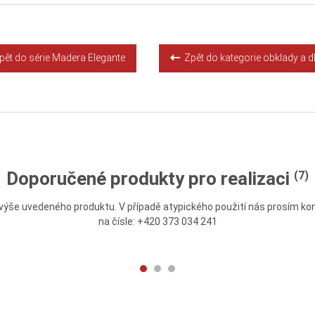
ět do série Madera Elegante
Zpět do kategorie obklady a d
Doporučené produkty pro realizaci
(7)
výše uvedeného produktu. V případě atypického použití nás prosím kon
na čísle: +420 373 034 241