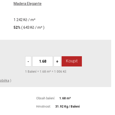
Madera Elegante
1 242 Kč / m²
52%
(
643 Kč
/ m² )
Koupit
-
+
1
Balení =
1.68
m² =
1 006 Kč
obírka
)
Obsah balení:
1.68 m²
Hmotnost:
31.92 Kg / Balení