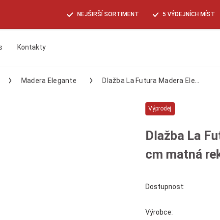
NEJŠIRŠÍ SORTIMENT
5 VÝDEJNÍCH MÍST
s
Kontakty
Hledat
Madera Elegante
Dlažba La Futura Madera Ele...
Výprodej
Dlažba La Fu
cm matná rek
Dostupnost:
Výrobce: