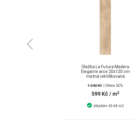
Předchozí
Dlažba La Futura Madera
Elegante arce 20x120 cm
matná rektifikovaná
| Sleva 52%
1 242 Kč
2
599 Kč
/ m
skladem
43.68 m2
Detail
Koupit