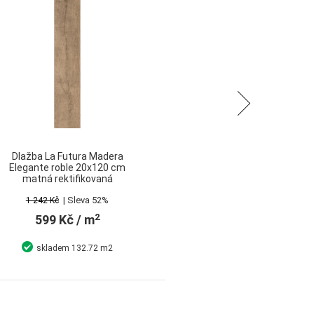
Následující
Dlažba La Futura Madera
Elegante roble 20x120 cm
matná rektifikovaná
| Sleva 52%
1 242 Kč
2
599 Kč
/ m
skladem
132.72 m2
Detail
Koupit