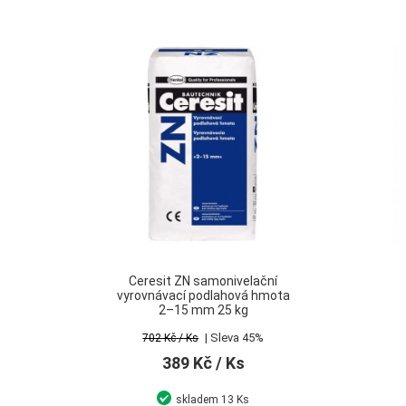
Ceresit ZN samonivelační
vyrovnávací podlahová hmota
2–15 mm 25 kg
| Sleva 45%
702 Kč
/ Ks
389 Kč
/ Ks
skladem
13 Ks