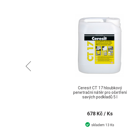
Předchozí
Ceresit CT 17 hloubkový
penetrační nátěr pro ošetření
savých podkladů 5 l
678 Kč
/ Ks
skladem
13 Ks