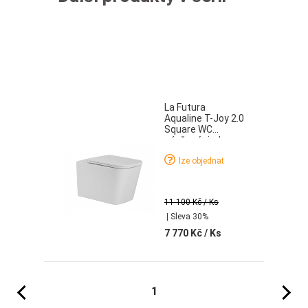
La Futura
Aqualine T-Joy 2.0
Square WC
závěsné rimless
Twist Flush
lze objednat
včetně sedátka
slim soft-close
hranatý
11 100 Kč
/ Ks
| Sleva 30%
7 770 Kč
/ Ks
Předchozí
Následujíc
1