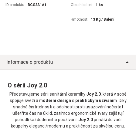
ID produktu:
BCS3A1A1
Obsah balení:
1 ks
Hmotnost:
13 Kg / Balení
Informace o produktu
O sérii Joy 2.0
Představujeme sérii sanitární keramiky
Joy 2.0
, která v sobě
spojuje svěží a
moderní design
s
praktickým užíváním
. Díky
snadné čistitelnosti a odolnosti proti usazování nečistot
ušetříte čas na úklid, zatímco ergonomické tvary zajišťují
pohodlí každodenního používání.
Joy 2.0
přináší do vaší
koupelny eleganci/modernu a praktičnost za skvělou cenu.