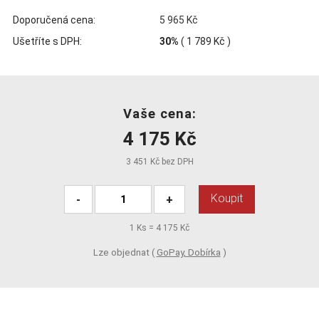
Doporučená cena:
5 965 Kč
Ušetříte s DPH:
30%
(
1 789 Kč
)
Vaše cena:
4 175 Kč
3 451 Kč bez DPH
Koupit
-
+
1
Ks =
4 175 Kč
Lze objednat (
GoPay, Dobírka
)