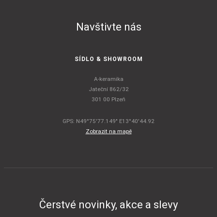
Navštivte nás
SÍDLO & SHOWROOM
A-keramika
Jateční 862/32
301 00 Plzeň
GPS: N49°75'77.149" E13°40'44.92
Zobrazit na mapě
Čerstvé novinky, akce a slevy