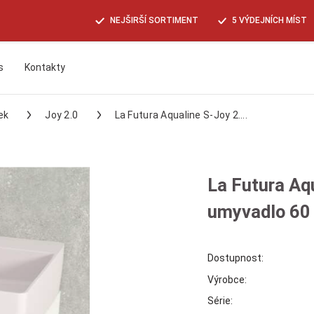
NEJŠIRŠÍ SORTIMENT
5 VÝDEJNÍCH MÍST
s
Kontakty
Hledat
ek
Joy 2.0
La Futura Aqualine S-Joy 2....
La Futura Aq
umyvadlo 60 
Dostupnost:
Výrobce:
Série: