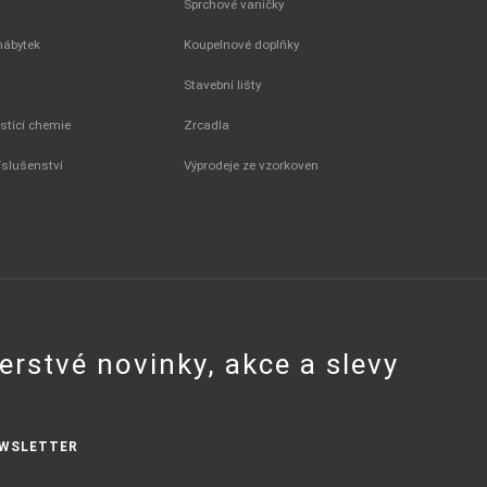
Sprchové vaničky
nábytek
Koupelnové doplňky
Stavební lišty
istící chemie
Zrcadla
íslušenství
Výprodeje ze vzorkoven
erstvé novinky, akce a slevy
WSLETTER