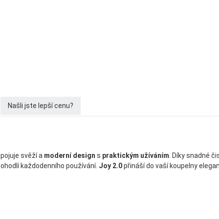
Našli jste lepší cenu?
spojuje svěží a
moderní design
s
praktickým užíváním
. Díky snadné či
 pohodlí každodenního používání.
Joy 2.0
přináší do vaší koupelny elega