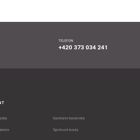
TELEFON
+420 373 034 241
NT
ažby
Sanitární keramika
terie
Sprchové kouty