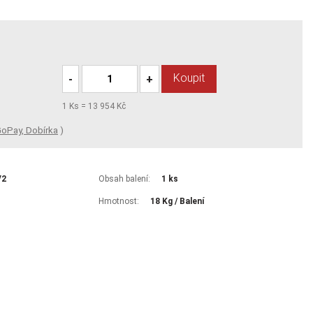
Koupit
-
+
1
Ks =
13 954 Kč
oPay, Dobírka
)
V2
Obsah balení:
1 ks
Hmotnost:
18 Kg / Balení