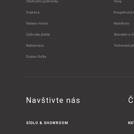
Obchodní podmínky
Vany
Doprava
Koupelnový 
Výdejní místa
Radiátory
Způsoby platby
Stavební a č
Reklamace
Technické př
Dodací lhůty
Navštivte nás
Č
SÍDLO & SHOWROOM
NE