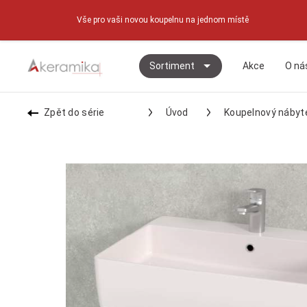
Vše pro vaši novou koupelnu na jednom místě
Sortiment
Akce
O ná
Zpět do série
Úvod
Koupelnový nábyt