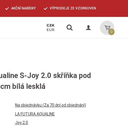
AKČNÍ NABÍDKY
VÝPRODEJE ZE VZORKOVEN
Vyhledávání
Košík
0
ualine S-Joy 2.0 skříňka pod
cm bílá lesklá
Na objednávku (Za 70 dní od objednání)
LA FUTURA AQUALINE
Joy 2.0