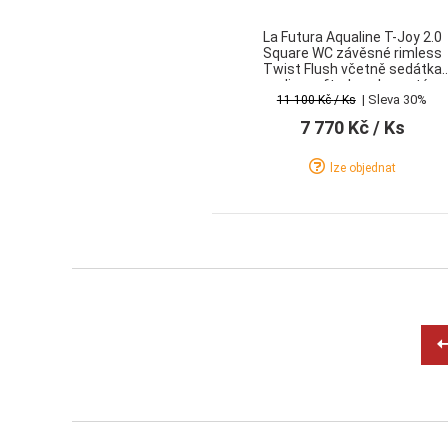
La Futura Aqualine T-Joy 2.0
Square WC závěsné rimless
Twist Flush včetně sedátka
slim soft-close hranatý
| Sleva 30%
11 100 Kč
/ Ks
7 770 Kč
/ Ks
lze objednat
Detail
Koupit