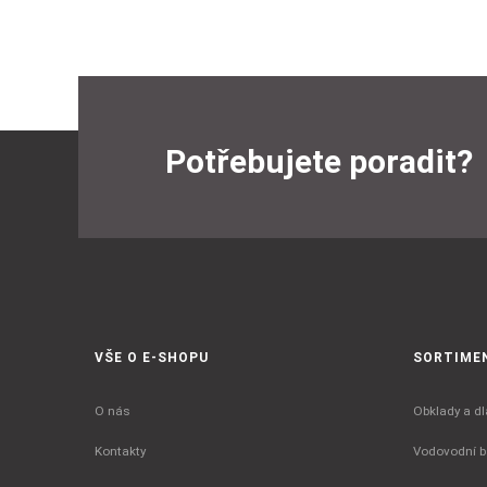
Potřebujete poradit?
VŠE O E-SHOPU
SORTIME
O nás
Obklady a dl
Kontakty
Vodovodní ba