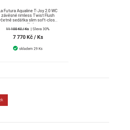
La Futura Aqualine T-Joy 2.0 WC
závěsné rimless Twist Flush
včetně sedátka slim soft-close
oválný
s
| Sleva 30%
11 100 Kč
/ Ks
7 770 Kč
/ Ks
skladem
29 Ks
Detail
Koupit
ek