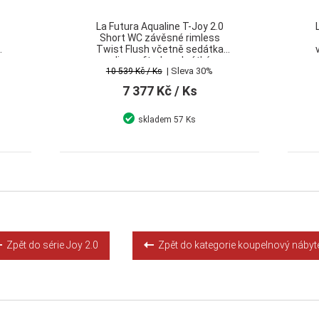
La Futura Aqualine T-Joy 2.0
Short WC závěsné rimless
Twist Flush včetně sedátka
slim soft-close krátký
| Sleva 30%
10 539 Kč
/ Ks
7 377 Kč
/ Ks
skladem
57 Ks
Detail
Koupit
Zpět do série Joy 2.0
Zpět do kategorie koupelnový nábyt