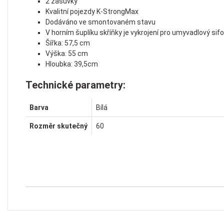
2 zásuvky
Kvalitní pojezdy K-StrongMax
Dodáváno ve smontovaném stavu
V horním šuplíku skříňky je vykrojení pro umyvadlový sif
Šířka: 57,5 cm
Výška: 55 cm
Hloubka: 39,5cm
Technické parametry:
Barva
Bílá
Rozměr skutečný
60