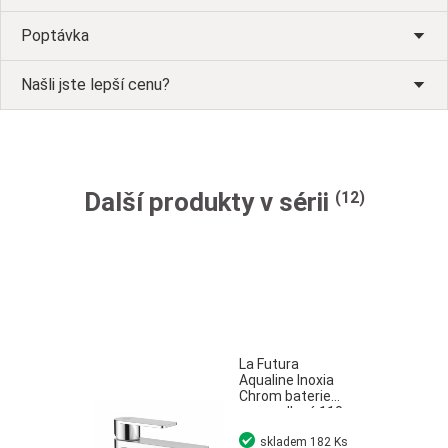
Poptávka
Našli jste lepší cenu?
Další produkty v sérii
(12)
La Futura
Aqualine Inoxia
Chrom baterie
umyvadlová 110
bez odtokové
skladem
182 Ks
soupravy