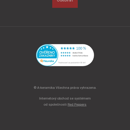
Odebírat
© A-keramika Všechna práva vyhrazena.
Internetový obchod se systémem
od společnosti
Red Peppers