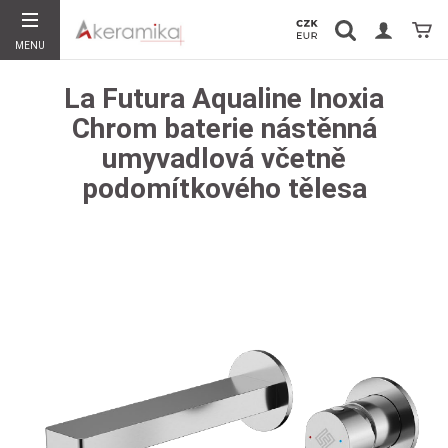
Vyhledávání
Koší
MENU
Hledat
La Futura Aqualine Inoxia
Chrom baterie nástěnná
umyvadlová včetně
podomítkového tělesa