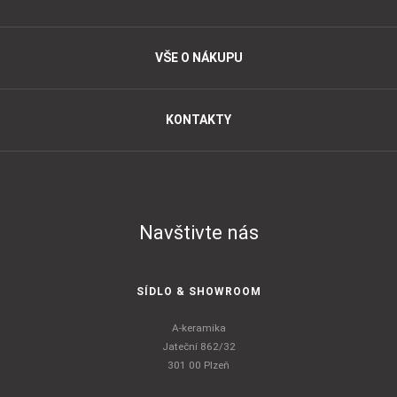
VŠE O NÁKUPU
KONTAKTY
Navštivte nás
SÍDLO & SHOWROOM
A-keramika
Jateční 862/32
301 00 Plzeň