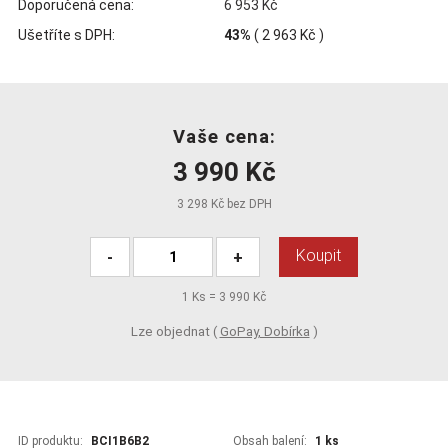
Doporučená cena:
6 953 Kč
Ušetříte s DPH:
43%
(
2 963 Kč
)
Vaše cena:
3 990 Kč
3 298 Kč bez DPH
Koupit
-
+
1
Ks =
3 990 Kč
Lze objednat (
GoPay, Dobírka
)
ID produktu:
BCI1B6B2
Obsah balení:
1 ks