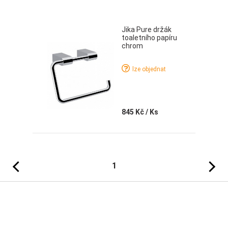
Jika Pure držák
toaletního papíru
chrom
lze objednat
845 Kč
/ Ks
Předchozí
Následujíc
1