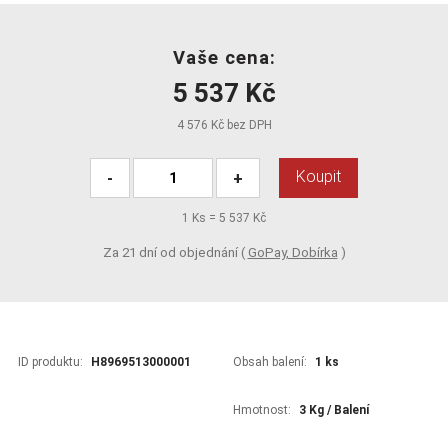
Vaše cena:
5 537 Kč
4 576 Kč bez DPH
Koupit
-
+
1
Ks =
5 537 Kč
Za 21 dní od objednání (
GoPay, Dobírka
)
ID produktu:
H8969513000001
Obsah balení:
1 ks
Hmotnost:
3 Kg / Balení