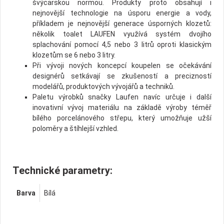
švýcarskou normou. Produkty proto obsahují i
nejnovější technologie na úsporu energie a vody,
příkladem je nejnovější generace úsporných klozetů:
několik toalet LAUFEN využívá systém dvojího
splachování pomocí 4,5 nebo 3 litrů oproti klasickým
klozetům se 6 nebo 3 litry.
Při vývoji nových koncepcí koupelen se očekávání
designérů setkávají se zkušeností a precizností
modelářů, produktových vývojářů a techniků.
Paletu výrobků snačky Laufen navíc určuje i další
inovativní vývoj materiálu na základě výroby téměř
bílého porcelánového střepu, který umožňuje užší
poloměry a štíhlejší vzhled.
Technické parametry:
Barva
Bílá