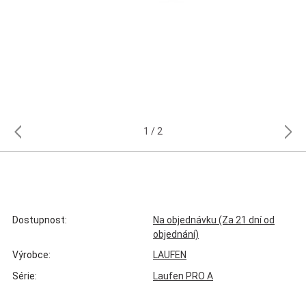
1
2
Dostupnost:
Na objednávku (Za 21 dní od
objednání)
Výrobce:
LAUFEN
Série:
Laufen PRO A