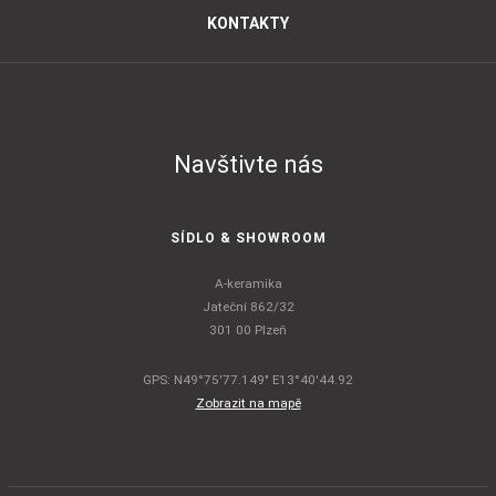
KONTAKTY
Navštivte nás
SÍDLO & SHOWROOM
A-keramika
Jateční 862/32
301 00 Plzeň
GPS: N49°75'77.149" E13°40'44.92
Zobrazit na mapě