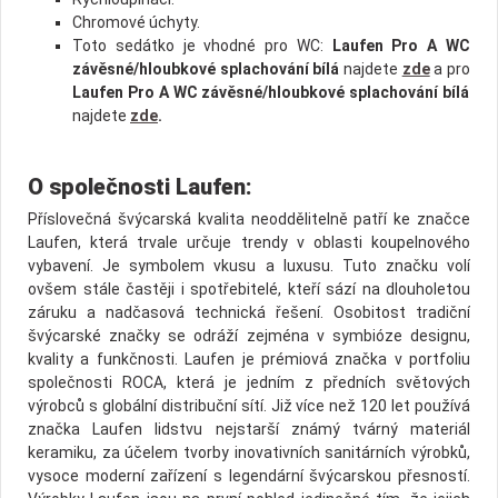
Chromové úchyty.
Toto sedátko je vhodné pro WC:
Laufen Pro A WC
závěsné/hloubkové splachování bílá
najdete
zde
a pro
Laufen Pro A WC závěsné/hloubkové splachování bílá
najdete
zde
.
O společnosti Laufen:
Příslovečná švýcarská kvalita neoddělitelně patří ke značce
Laufen, která trvale určuje trendy v oblasti koupelnové­ho
vybavení. Je symbolem vkusu a luxusu. Tuto značku volí
ovšem stále častěji i spotřebitelé, kteří sází na dlouhole­tou
záruku a nadčasová technická řešení. Osobitost tradiční
švýcarské značky se odráží zejména v symbióze designu,
kvality a funkčnosti. Laufen je prémiová značka v portfoliu
společnosti ROCA, která je jedním z předních světových
výrobců s globální distribuční sítí. Již více než 120 let používá
značka Laufen lidstvu nejstarší známý tvárný materiál
keramiku, za účelem tvorby inovativních sanitárních výrobků,
vysoce moderní zařízení s legendární švýcarskou přesností.