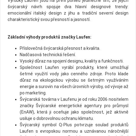
Výrobky Laufen jsou na první pohled jedinečné tím, že jejich
švýcarský návrh spojuje dva hlavní designové trendy:
emocionální italský design z jihu a tradiční severní design
charakteristický svou přesností a jasností.
Základní výhody produktů značky Laufen:
Příslovečná švýcarská přesnost a kvalita.
Nadčasová technická řešení.
Vysoký důraz na spojení designu, kvality a funkčnosti.
Společnost Laufen vyrábí produkty, které umožňují
šetrné využití vody jako cenného zdroje. Proto klade
důraz na ekologickou výrobu se šetrným využíváním
energie a surovin na všech úrovních výroby, od vývoje až
po marketing.
Švýcarská továrna v Laufenu je od roku 2006 nositelem
značky Švýcarské energetické agentury pro průmysl
(EnAW), která ji oceňuje jako společnost, jež aktivně
usiluje o dobrovolnou ochranu klimatu.
Švýcarský symbol Q-Plus potvrzuje soulad produktů
Laufen s evropskou normou a uznávanou náročnější