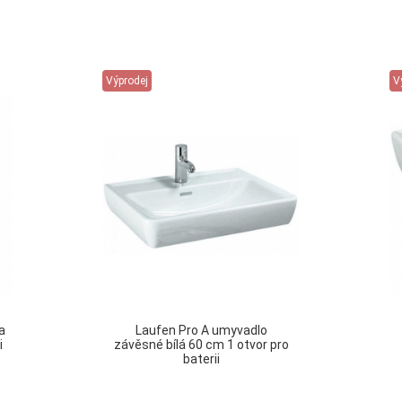
Výprodej
V
a
Laufen Pro A umyvadlo
i
závěsné bílá 60 cm 1 otvor pro
baterii