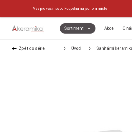
Vše pro vaši novou koupelnu na jednom místě
Sortiment
Akce
O ná
Zpět do série
Úvod
Sanitární keramik