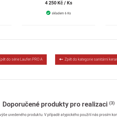
4 250 Kč
/ Ks
skladem
6 Ks
Detail
Koupit
pět do série Laufen PRO A
Zpět do kategorie sanitární ker
Doporučené produkty pro realizaci
(3)
výše uvedeného produktu. V případě atypického použití nás prosím kon