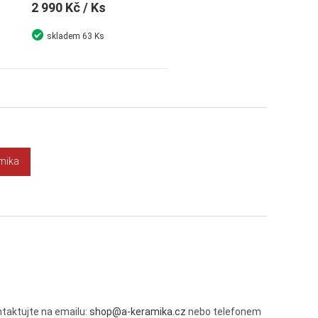
2 990 Kč
/ Ks
skladem
63 Ks
Detail
Koupit
amika
taktujte na emailu:
shop@a-keramika.cz
nebo telefonem