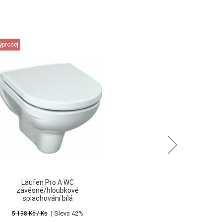
ýprodej
Výp
Následující
Laufen Pro A WC
závěsné/hloubkové
splachování bílá
| Sleva 42%
5 198 Kč
/ Ks