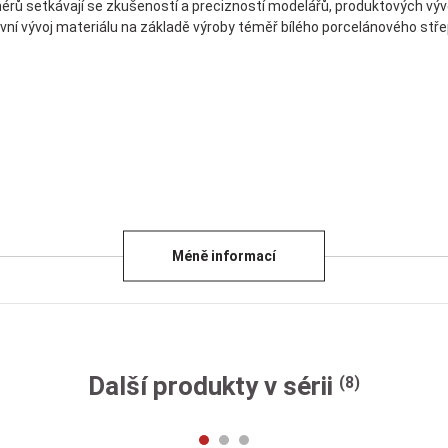
nérů setkávají se zkušeností a precizností modelářů, produktových výv
ivní vývoj materiálu na základě výroby téměř bílého porcelánového stře
Méně informací
Další produkty v sérii
(8)