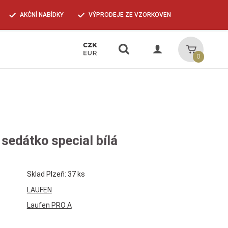
AKČNÍ NABÍDKY
VÝPRODEJE ZE VZORKOVEN
Vyhledávání
Košík
0
sedátko special bílá
Sklad Plzeň: 37 ks
LAUFEN
Laufen PRO A