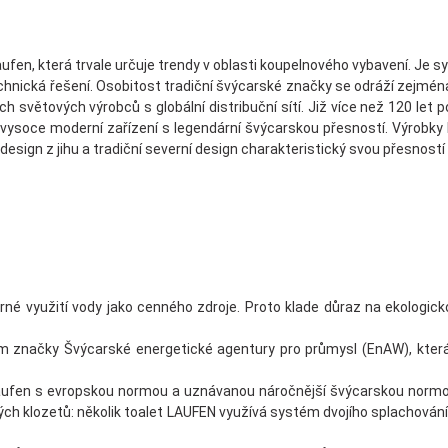
ufen, která trvale určuje trendy v oblasti koupelnové­ho vybavení. Je 
echnická řešení. Osobitost tradiční švýcarské značky se odráží zejmén
ch světových výrobců s globální distribuční sítí. Již více než 120 let
 vysoce moderní zařízení s legendární švýcarskou přesností. Výrobky L
design z jihu a tradiční severní design charakteristický svou přesností 
rné využití vody jako cenného zdroje. Proto klade důraz na ekologi
 značky Švýcarské energetické agentury pro průmysl (EnAW), která j
ufen s evropskou normou a uznávanou náročnější švýcarskou normou.
ých klozetů: několik toalet LAUFEN využívá systém dvojího splachování