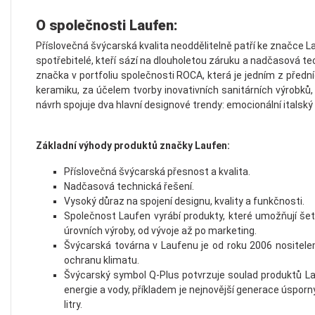
O společnosti Laufen:
Příslovečná švýcarská kvalita neoddělitelně patří ke značce La
spotřebitelé, kteří sází na dlouhole­tou záruku a nadčasová t
značka v portfoliu společnosti ROCA, která je jedním z přední
keramiku, za účelem tvorby inovativních sanitárních výrobků,
návrh spojuje dva hlavní designové trendy: emocionální italský 
Základní výhody produktů značky Laufen:
Příslovečná švýcarská přesnost a kvalita.
Nadčasová technická řešení.
Vysoký důraz na spojení designu, kvality a funkčnosti.
Společnost Laufen vyrábí produkty, které umožňují šet
úrovních výroby, od vývoje až po marketing.
Švýcarská továrna v Laufenu je od roku 2006 nositelem
ochranu klimatu.
Švýcarský symbol Q-Plus potvrzuje soulad produktů La
energie a vody, příkladem je nejnovější generace úsporn
litry.