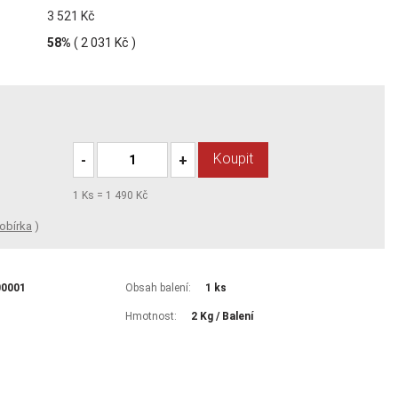
3 521 Kč
58%
(
2 031 Kč
)
Koupit
-
+
1
Ks =
1 490 Kč
obírka
)
00001
Obsah balení:
1 ks
Hmotnost:
2 Kg / Balení