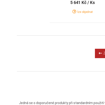
5 641 Kč
/ Ks
lze objednat
Detail
Koupit
Z
Jedná se o doporučené produkty při standardním použití 