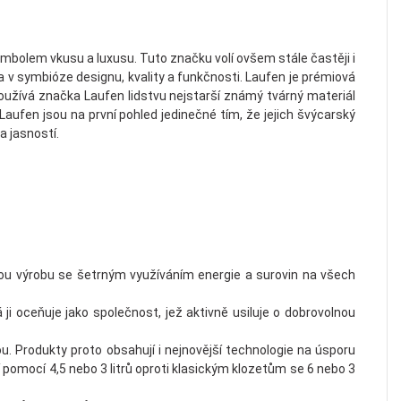
symbolem vkusu a luxusu. Tuto značku volí ovšem stále častěji i
a v symbióze designu, kvality a funkčnosti. Laufen je prémiová
 používá značka Laufen lidstvu nejstarší známý tvárný materiál
aufen jsou na první pohled jedinečné tím, že jejich švýcarský
a jasností.
ckou výrobu se šetrným využíváním energie a surovin na všech
i oceňuje jako společnost, jež aktivně usiluje o dobrovolnou
 Produkty proto obsahují i nejnovější technologie na úsporu
 pomocí 4,5 nebo 3 litrů oproti klasickým klozetům se 6 nebo 3