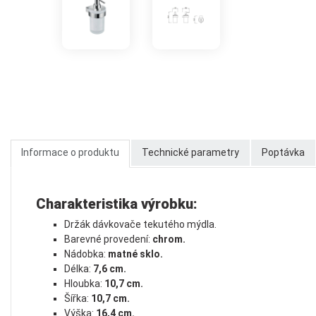
Informace o produktu
Technické parametry
Poptávka
Charakteristika výrobku:
Držák dávkovače tekutého mýdla.
Barevné provedení:
chrom.
Nádobka:
matné sklo.
Délka:
7,6 cm.
Hloubka:
10,7 cm.
Šířka:
10,7 cm.
Výška:
16,4 cm.