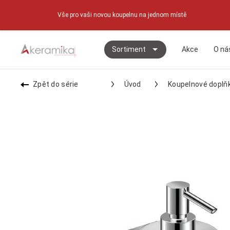
Vše pro vaši novou koupelnu na jednom místě
Sortiment
Akce
O ná
Zpět do série
Úvod
Koupelnové doplň