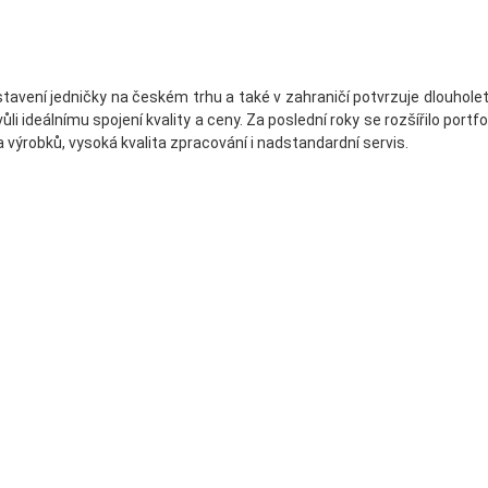
avení jedničky na českém trhu a také v zahraničí potvrzuje dlouholet
i ideálnímu spojení kvality a ceny. Za poslední roky se rozšířilo portfo
výrobků, vysoká kvalita zpracování i nadstandardní servis.