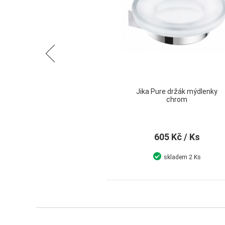
Předchozí
Jika Pure držák mýdlenky
chrom
605 Kč
/ Ks
skladem
2 Ks
Detail
Koupit