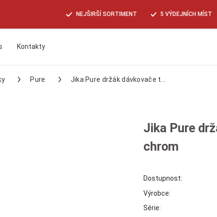
NEJŠIRŠÍ SORTIMENT
5 VÝDEJNÍCH MÍST
s
Kontakty
Hledat
ky
Pure
Jika Pure držák dávkovače t...
Jika Pure dr
chrom
Dostupnost:
Výrobce:
Série: