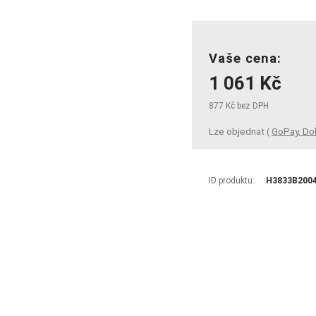
Vaše cena:
1 061 Kč
877 Kč bez DPH
Lze objednat (
GoPay, Do
ID produktu:
H3833B200