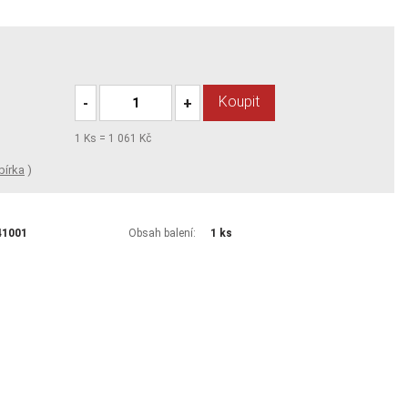
Koupit
-
+
1
Ks =
1 061 Kč
bírka
)
41001
Obsah balení:
1 ks