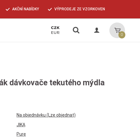
AKČNÍ NABÍDKY
VÝPRODEJE ZE VZORKOVEN
Vyhledávání
Košík
0
žák dávkovače tekutého mýdla
Na objednávku (Lze objednat)
JIKA
Pure