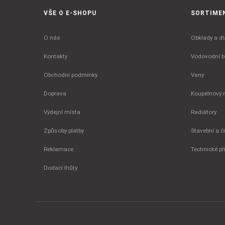
VŠE O E-SHOPU
SORTIME
O nás
Obklady a dl
Kontakty
Vodovodní ba
Obchodní podmínky
Vany
Doprava
Koupelnový 
Výdejní místa
Radiátory
Způsoby platby
Stavební a č
Reklamace
Technické př
Dodací lhůty