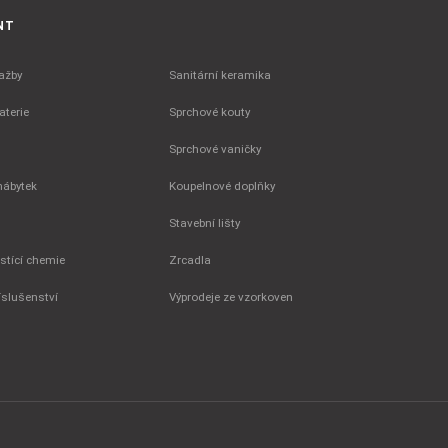
NT
ažby
Sanitární keramika
terie
Sprchové kouty
Sprchové vaničky
nábytek
Koupelnové doplňky
Stavební lišty
istící chemie
Zrcadla
íslušenství
Výprodeje ze vzorkoven