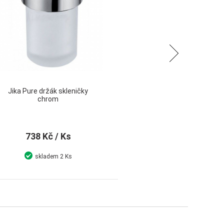
Následující
Jika Pure držák skleničky
chrom
738 Kč
/ Ks
skladem
2 Ks
Detail
Koupit