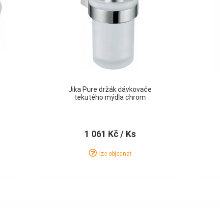
Jika Pure držák dávkovače
tekutého mýdla chrom
1 061 Kč
/ Ks
lze objednat
Detail
Koupit