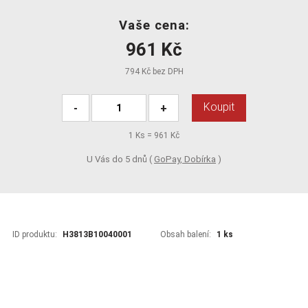
Vaše cena:
961 Kč
794 Kč bez DPH
Koupit
-
+
1
Ks =
961 Kč
U Vás do 5 dnů (
GoPay, Dobírka
)
ID produktu:
H3813B10040001
Obsah balení:
1 ks