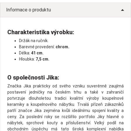
Informace o produktu
Charakteristika výrobku:
Držák na ručník.
Barevné provedení:
chrom.
Délka:
41 cm.
Hloubka:
7,5 cm.
O společnosti Jika:
Značka Jika prakticky od svého vzniku suverénně zaujímá
postavení jedničky na českém trhu a také v zahraničí
potvrzuje dlouholetou tradici kvalitní výroby koupelnové
keramiky a koupelnového nábytku. Trvalá přízeň zákazníků
patří značce Jika zejména kvůli ideálnímu spojení kvality a
ceny. Za poslední roky se rozšířilo portfolio Jiky hlavně o
nábytek, sprchové kouty a příslušenství. Velký podíl na
obchodním úspěchu má tato široká komplexní nabídka