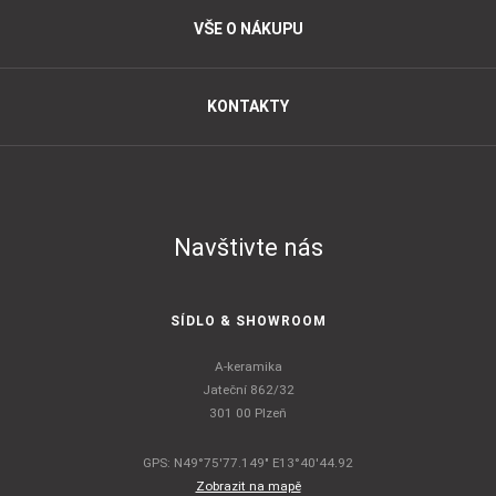
VŠE O NÁKUPU
KONTAKTY
Navštivte nás
SÍDLO & SHOWROOM
A-keramika
Jateční 862/32
301 00 Plzeň
GPS: N49°75'77.149" E13°40'44.92
Zobrazit na mapě