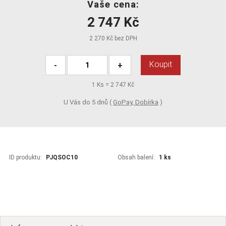
Vaše cena:
2 747 Kč
2 270 Kč bez DPH
Koupit
-
+
1
Ks =
2 747 Kč
U Vás do 5 dnů (
GoPay, Dobírka
)
ID produktu:
PJQSOC10
Obsah balení:
1 ks