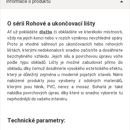
Informace o produktu
O sérii Rohové a ukončovací lišty
Ať už pokládáte
dlažbu
či obkládáte ve kterékoliv místnosti,
vždy na jejich konci nebo v rozích vzniknou nevzhledné spáry.
Proto je vhodné sáhnout po ukončovacích nebo rohových
lištách, kterými nedokonalosti snadno začistíte a dosáhnete
bezchybného vzhledu. Jejich sílu a povrchovou úpravu volte
podle typu obkladů. Lišty je možné zabudovat přímo do
obkladu, díky čemuž dosáhnete vysokého estetického efektu,
který je důležitý zejména u moderně pojatých staveb. Námi
nabízené produkty jsou vyrobeny z odolných materiálů,
kterými jsou hliník, PVC, nerez a mosaz. Bohatá je také
nabídka povrchových úprav, díky které si snadno vyberete tu
nejvhodnější do vašeho interiéru.
Technické parametry: