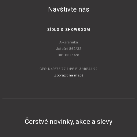
Navštivte nás
SÍDLO & SHOWROOM
A-keramika
Jateční 862/32
301 00 Plzeň
GPS: N49°75'77.149" E13°40'44.92
Zobrazit na mapě
Čerstvé novinky, akce a slevy