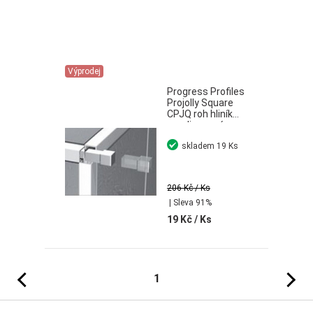
Výprodej
Progress Profiles
Projolly Square
CPJQ roh hliník
anodizované
stříbro
skladem
19 Ks
206 Kč
/ Ks
| Sleva 91%
19 Kč
/ Ks
Předchozí
Následujíc
1