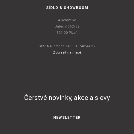
SÍDLO & SHOWROOM
A-keramika
Jateční 862/32
301 00 Plzeň
GPS: N49°75'77.149" E13°40'44.92
Zobrazit na mapě
Čerstvé novinky, akce a slevy
NEWSLETTER