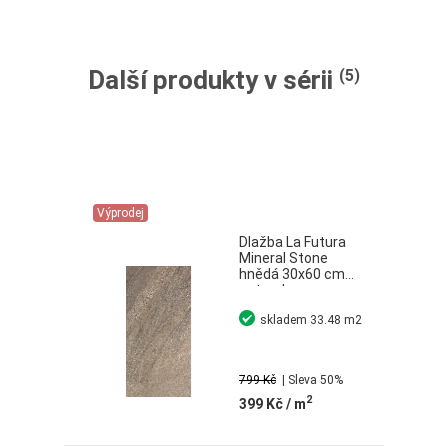
Další produkty v sérii
(5)
Výprodej
Dlažba La Futura
Mineral Stone
hnědá 30x60 cm
naturale
skladem
33.48 m2
799 Kč
| Sleva 50%
2
399 Kč
/ m