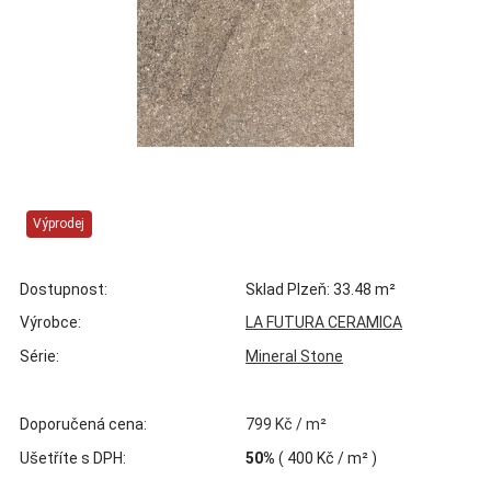
Výprodej
Dostupnost:
Sklad Plzeň: 33.48 m²
Výrobce:
LA FUTURA CERAMICA
Série:
Mineral Stone
Doporučená cena:
799 Kč / m²
Ušetříte s DPH:
50%
(
400 Kč
/ m² )