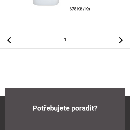
678 Kč
/ Ks
Předchozí
Následujíc
1
Potřebujete poradit?