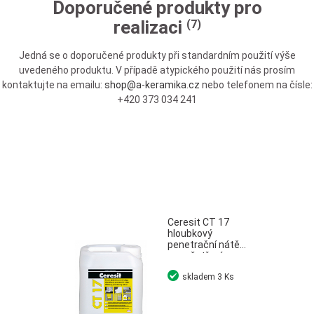
Doporučené produkty pro
realizaci
(7)
Jedná se o doporučené produkty při standardním použití výše
uvedeného produktu. V případě atypického použití nás prosím
kontaktujte na emailu:
shop@a-keramika.cz
nebo telefonem na čísle:
+420 373 034 241
Ceresit CT 17
hloubkový
penetrační nátěr
pro ošetření
savých podkladů
skladem
3 Ks
5 l