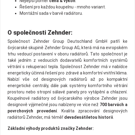
Nejlepší poměr
cena & výkon
.
Řešení pro každou koupelnu - mnoho variant.
Montážní sada v barvě radiátoru.
O společnosti Zehnder:
Společnost Zehnder Group Deutschland GmbH patří ke
švýcarské skupině Zehnder Group AG, která má na evropském
trhu vedoucí postavení v oboru radiátorů. Tato společnost je
také jedním z vedoucích dodavatelů komfortních systémů
větrání s rekuperací tepla. Společnost Zehnder má v nabídce
energeticky účinná řešení pro zdravé a komfortní vnitřní klima.
Nabízí vše od designových radiátorů až po kompaktní
energetické centrály, dále pak systémy komfortního větrání
prostoru nebo stropní sálavé panely pro vytápění a chlazení.
Koupelnové radiátory od švýcarského výrobce Zehnder jsou
designově výjimečné jsou nabízeny ve více než
700 barvách a
povrchových provedení
. Kvalita zpracování designových
radiátorů Zehnder, má téměř
devadesátiletou historii
.
Základní výhody produktů značky Zehnder: