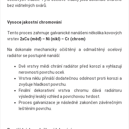
bez viditelných svárů.
Vysoce jakostní chromování
Tento proces zahrnuje galvanické nanášeni několika kovových
vrstev
2xCu (měď) – Ni (nikl) – Cr (chrom)
Na dokonale mechanicky očištěný a odmaštěný ocelový
radiátor se postupně nanáší:
Dvě vrstvy mědi chrání radiátor před korozí a vyhlazují
nerovnosti povrchu oceli.
Vrstva niklu přináší dodatečnou odolnost proti korozi a
zvyšuje hladkost povrchu.
Finální dekorativní vrstva chromu dává radiátoru
výsledný lesklý vzhled a povrchovou tvrdost.
Proces galvanizace je následně zakončen závěrečným
leštěním povrchu.