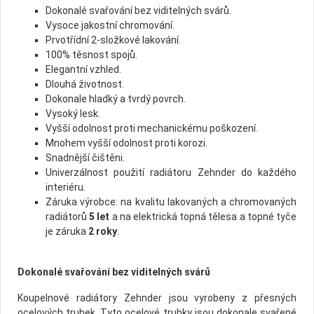
Dokonalé svařování bez viditelných svárů.
Vysoce jakostní chromování.
Prvotřídní 2-složkové lakování.
100% těsnost spojů.
Elegantní vzhled.
Dlouhá životnost.
Dokonale hladký a tvrdý povrch.
Vysoký lesk.
Vyšší odolnost proti mechanickému poškození.
Mnohem vyšší odolnost proti korozi.
Snadnější čištěni.
Univerzálnost použití radiátoru Zehnder do každého
interiéru.
Záruka výrobce: na kvalitu lakovaných a chromovaných
radiátorů
5 let
a na elektrická topná tělesa a topné tyče
je záruka
2 roky
.
Dokonalé svařování bez viditelných svárů
Koupelnové radiátory Zehnder jsou vyrobeny z přesných
ocelových trubek. Tyto ocelové trubky jsou dokonale svařené