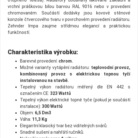
vrchní práškovou bílou barvou RAL 9016 nebo v provedení
chromovaném. Součástí dodávky jsou kovové stěnové
konzole čtvercového tvaru v povrchovém provedení radiátoru.
Zehnder Impa zaujme střídmou elegancí a praktickou
funkčností.
Charakteristika výrobku:
Barevné provedení:
chrom.
Možné varianty vytápění radiátoru:
teplovodní provoz,
kombinovaný provoz s elektrickou topnou tyčí
instalovanou na stavbě.
Tepelný výkon radiátoru měřený dle EN 442 s
označením CE:
323 Wattů
Tepelný výkon elektrické topné tyče (pokud je součástí
instalace):
300 Wattů
Objem:
6,5 Dm3
Váha:
11,3 Kg
Elegantní klasický tvar bez viditelných svárů.
Snadné sušení a nahřátí ručníků.