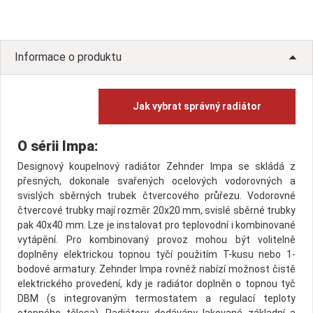
Informace o produktu
Jak vybrat správný radiátor
O sérii Impa:
Designový koupelnový radiátor Zehnder Impa se skládá z
přesných, dokonale svařených ocelových vodorovných a
svislých sběrných trubek čtvercového průřezu. Vodorovné
čtvercové trubky mají rozměr 20x20 mm, svislé sběrné trubky
pak 40x40 mm. Lze je instalovat pro teplovodní i kombinované
vytápění. Pro kombinovaný provoz mohou být volitelně
doplněny elektrickou topnou tyčí použitím T-kusu nebo 1-
bodové armatury. Zehnder Impa rovněž nabízí možnost čistě
elektrického provedení, kdy je radiátor doplněn o topnou tyč
DBM (s integrovaným termostatem a regulací teploty
otopného tělesa). Radiátory dodávány lakované základní a