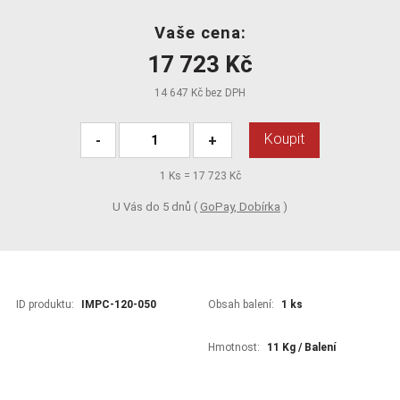
Vaše cena:
17 723 Kč
14 647 Kč bez DPH
Koupit
-
+
1
Ks =
17 723 Kč
U Vás do 5 dnů (
GoPay, Dobírka
)
ID produktu:
IMPC-120-050
Obsah balení:
1 ks
Hmotnost:
11 Kg / Balení