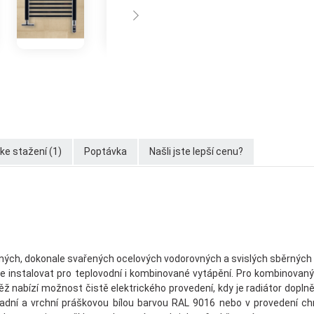
e stažení (1)
Poptávka
Našli jste lepší cenu?
ných, dokonale svařených ocelových vodorovných a svislých sběrných
 instalovat pro teplovodní i kombinované vytápění. Pro kombinovaný 
ž nabízí možnost čistě elektrického provedení, kdy je radiátor dopl
kladní a vrchní práškovou bílou barvou RAL 9016 nebo v provedení 