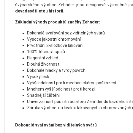
švýcarského výrobce Zehnder jsou designově výjimečné js
devadesátiletou historii
.
Základní výhody produktů značky Zehnder:
Dokonalé svařování bez viditelných svárů.
Vysoce jakostní chromování.
Prvotřídní 2-složkové lakování.
100% těsnost spojů.
Elegantní vzhled.
Dlouhá životnost.
Dokonale hladký a tvrdý povrch.
Vysoký lesk.
Vyšší odolnost proti mechanickému poškození.
Mnohem vyšší odolnost proti korozi.
Snadnější čištěni.
Univerzálnost použití radiátoru Zehnder do každého inte
Záruka výrobce: na kvalitu lakovaných a chromovaných 
Dokonalé svařování bez viditelných svárů