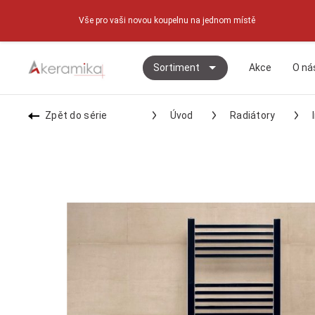
Vše pro vaši novou koupelnu na jednom místě
Sortiment
Akce
O ná
Zpět do série
Úvod
Radiátory