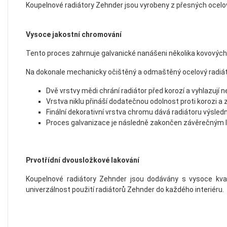
Koupelnové radiátory Zehnder jsou vyrobeny z přesných ocelov
Vysoce jakostní chromování
Tento proces zahrnuje galvanické nanášeni několika kovových
Na dokonale mechanicky očištěný a odmaštěný ocelový radiát
Dvě vrstvy mědi chrání radiátor před korozí a vyhlazují n
Vrstva niklu přináší dodatečnou odolnost proti korozi a
Finální dekorativní vrstva chromu dává radiátoru výsled
Proces galvanizace je následně zakončen závěrečným 
Prvotřídní dvousložkové lakování
Koupelnové radiátory Zehnder jsou dodávány s vysoce kva
univerzálnost použití radiátorů Zehnder do každého interiéru.