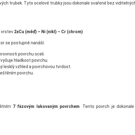
ých trubek. Tyto ocelové trubky jsou dokonale svařené bez viditelnýc
 vrstev
2xCu (měď) – Ni (nikl) – Cr (chrom)
or se postupně nanáší:
erovnosti povrchu oceli.
 zvyšuje hladkost povrchu.
ný lesklý vzhled a povrchovou tvrdost.
leštěním povrchu.
litním
7 fázovým lakovaným povrchem
. Tento povrch je dokonale 