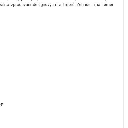
Kvalita zpracování designových radiátorů Zehnder, má téměř
ky
.