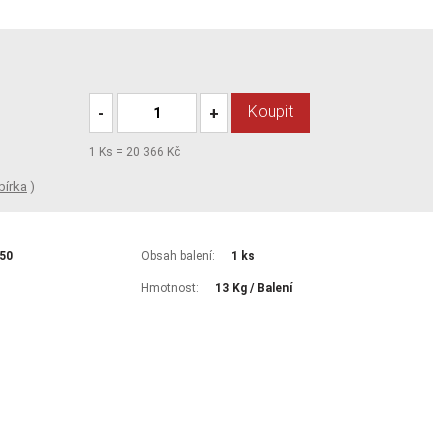
Koupit
-
+
1
Ks =
20 366 Kč
bírka
)
50
Obsah balení:
1 ks
Hmotnost:
13 Kg / Balení