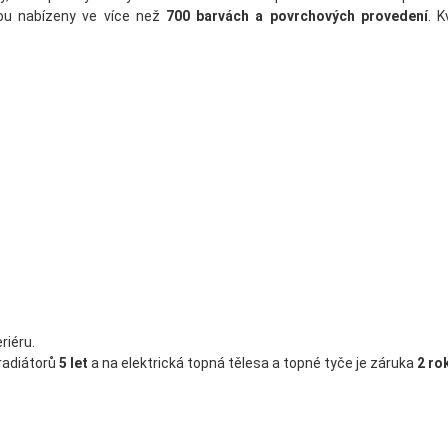
ou nabízeny ve více než
700 barvách a povrchových provedení
. 
riéru.
radiátorů
5 let
a na elektrická topná tělesa a topné tyče je záruka
2 ro