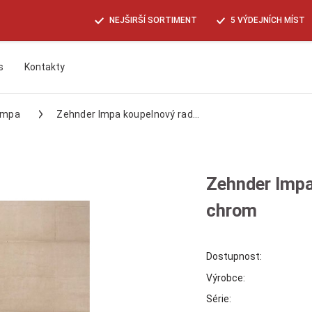
NEJŠIRŠÍ SORTIMENT
5 VÝDEJNÍCH MÍST
s
Kontakty
Hledat
Impa
Zehnder Impa koupelnový rad...
Zehnder Imp
chrom
Dostupnost:
Výrobce:
Série: