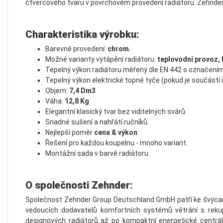
čtvercového tvaru v povrchovém provedení radiátoru. Zehnder
Charakteristika výrobku:
Barevné provedení:
chrom.
Možné varianty vytápění radiátoru:
teplovodní provoz, 
Tepelný výkon radiátoru měřený dle EN 442 s označením
Tepelný výkon elektrické topné tyče (pokud je součástí 
Objem:
7,4 Dm3
Váha:
12,8 Kg
Elegantní klasický tvar bez viditelných svárů.
Snadné sušení a nahřátí ručníků.
Nejlepší poměr
cena & výkon
.
Řešení pro každou koupelnu - mnoho variant.
Montážní sada v barvě radiátoru.
O společnosti Zehnder:
Společnost Zehnder Group Deutschland GmbH patří ke švýcars
vedoucích dodavatelů komfortních systémů větrání s rekup
designových radiátorů až po kompaktní energetické centrál