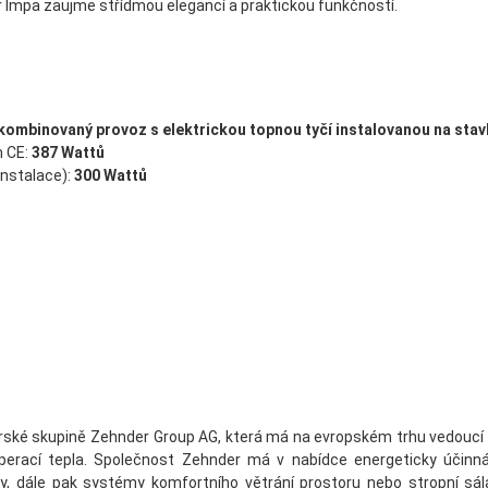
 Impa zaujme střídmou elegancí a praktickou funkčností.
kombinovaný provoz s elektrickou topnou tyčí instalovanou na stav
 CE:
387 Wattů
instalace):
300 Wattů
ké skupině Zehnder Group AG, která má na evropském trhu vedoucí po
erací tepla. Společnost Zehnder má v nabídce energeticky účinná ř
y, dále pak systémy komfortního větrání prostoru nebo stropní sála