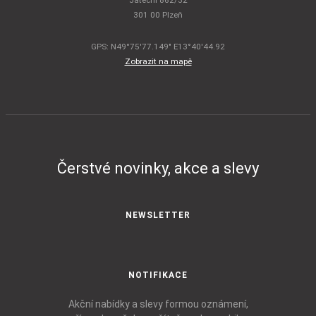
Jateční 862/32
301 00 Plzeň
GPS: N49°75'77.149" E13°40'44.92
Zobrazit na mapě
Čerstvé novinky, akce a slevy
NEWSLETTER
NOTIFIKACE
Akční nabídky a slevy formou oznámení,