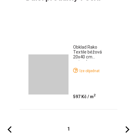
Obklad Rako
Textile béžová
20x40 cm
naturale
lze objednat
2
597 Kč
/ m
Předchozí
Následujíc
1