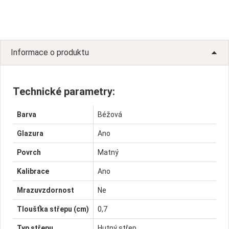
Informace o produktu
Technické parametry:
Barva
Béžová
Glazura
Ano
Povrch
Matný
Kalibrace
Ano
Mrazuvzdornost
Ne
Tloušťka střepu (cm)
0,7
Typ střepu
Hutný střep