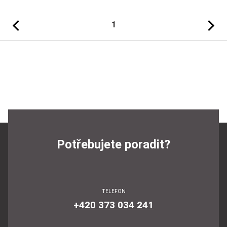
Předchozí
Následujíc
1
Potřebujete poradit?
TELEFON
+420 373 034 241