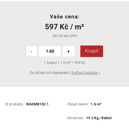
Vaše cena:
597 Kč / m²
493 Kč bez DPH
Koupit
-
+
1
Balení =
1.6
m² =
955 Kč
Za 30 dní od objednání (
GoPay, Dobírka
)
ID produktu:
WADMB102.1
Obsah balení:
1.6 m²
Hmotnost:
19.2 Kg / Balení