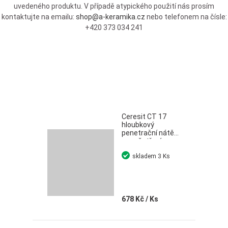
uvedeného produktu. V případě atypického použití nás prosím
kontaktujte na emailu:
shop@a-keramika.cz
nebo telefonem na čísle:
+420 373 034 241
Ceresit CT 17
hloubkový
penetrační nátěr
pro ošetření
savých podkladů
skladem
3 Ks
5 l
678 Kč
/ Ks